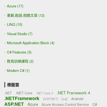
Azure (17)
書籍,勘誤,相關文章 (12)
LINQ (10)
Visual Studio (7)
Microsoft Application Block (4)
C# Features (3)
教育訓練課程 (2)
Modern C# (1)
標籤雲
.NET Framework 4
.NET Core
.NET
.NET Core 3
.NETFramework
Android
[ASP.NET]
[sql]
ASP.NET
Azure
Azure Access Control Service
C#