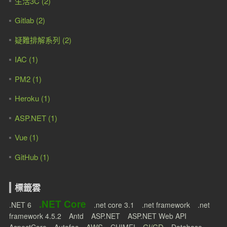
生活3C (2)
Gitlab (2)
疑難排解系列 (2)
IAC (1)
PM2 (1)
Heroku (1)
ASP.NET (1)
Vue (1)
GitHub (1)
標籤雲
.NET Core
.NET 6
.net core 3.1
.net framework
.net
framework 4.5.2
Antd
ASP.NET
ASP.NET Web API
AWS
CI/CD