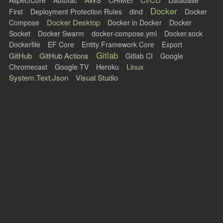
AspectCore
Autofac
CHIMEI
Database
Docker
First
Deployment Protection Rules
dind
Docker
Docker Desktop
Compose
Docker in Docker
Docker
Socket
Docker Swarm
docker-compose.yml
Docker.sock
Dockerfile
EF Core
Entity Framework Core
Export
Gitlab
GitHub
GitHub Actions
Gitlab CI
Google
Linux
Chromecast
Google TV
Heroku
System.Text.Json
Visual Studio