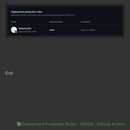
End
Deployment Protection Rules
GitHub
GitHub Actions