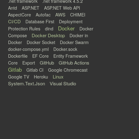
.net framework
.net framework 4.5.2
Antd
ASP.NET
ASP.NET Web API
AWS
AspectCore
Autofac
CHIMEI
CI/CD
Database First
Deployment
Docker
Protection Rules
dind
Docker
Docker Desktop
Compose
Docker in
Docker
Docker Socket
Docker Swarm
docker-compose.yml
Docker.sock
Dockerfile
EF Core
Entity Framework
GitHub
GitHub Actions
Core
Export
Gitlab
Gitlab CI
Google Chromecast
Linux
Google TV
Heroku
System.Text.Json
Visual Studio