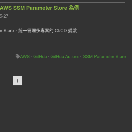
 SSM Parameter Store 為例
5-27
meter Store，統一管理多專案的 CI/CD 變數
AWS
GitHub
GitHub Actions
SSM Parameter Store
1