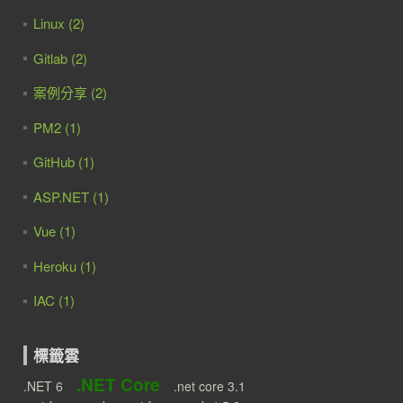
Linux (2)
Gitlab (2)
案例分享 (2)
PM2 (1)
GitHub (1)
ASP.NET (1)
Vue (1)
Heroku (1)
IAC (1)
標籤雲
.NET Core
.NET 6
.net core 3.1