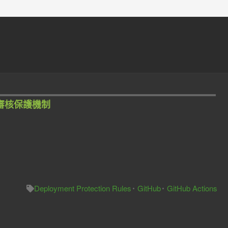
ent 審核保護機制
Deployment Protection Rules
GitHub
GitHub Actions