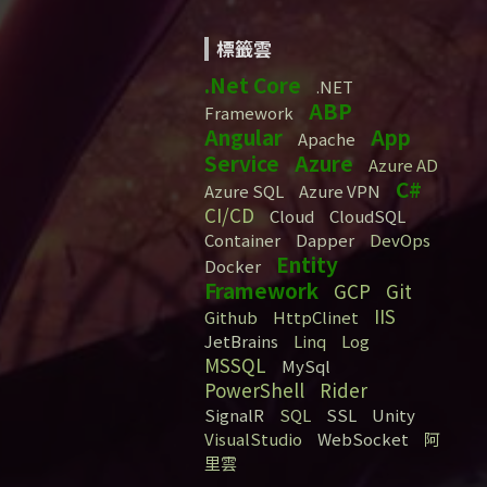
標籤雲
.Net Core
.NET
ABP
Framework
Angular
App
Apache
Service
Azure
Azure AD
C#
Azure SQL
Azure VPN
CI/CD
Cloud
CloudSQL
Container
Dapper
DevOps
Entity
Docker
Framework
GCP
Git
IIS
Github
HttpClinet
JetBrains
Linq
Log
MSSQL
MySql
PowerShell
Rider
SignalR
SQL
SSL
Unity
VisualStudio
WebSocket
阿
里雲