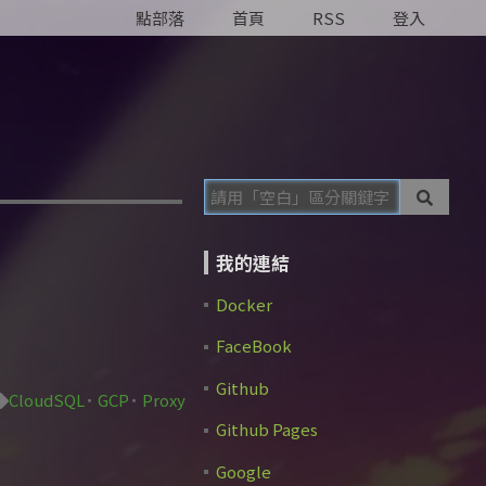
點部落
首頁
RSS
登入
我的連結
Docker
FaceBook
Github
CloudSQL
GCP
Proxy
Github Pages
Google