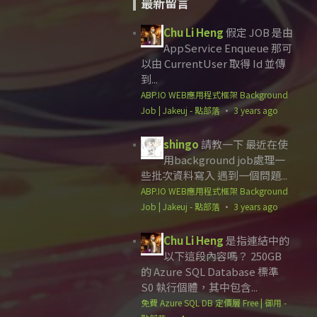
最新留言
Chu Li Heng
假定 JOB 是由
AppService Enqueue 那可
以由 CurrentUser 取得 Id 並傳
到...
ABP.IO WEB應用程式框架 Background
Job | Jakeuj - 點部落
·
3 years ago
shingo
請教一下 最近在使
用background job處理一
些批次資料寫入 遇到一個問題...
ABP.IO WEB應用程式框架 Background
Job | Jakeuj - 點部落
·
3 years ago
Chu Li Heng
是指連結中的
以下這段內容嗎？ 250GB
的 Azure SQL Database 標準
S0 執行個體，其中包含...
免費 Azure SQL DB 定價層 Free | 御用 -