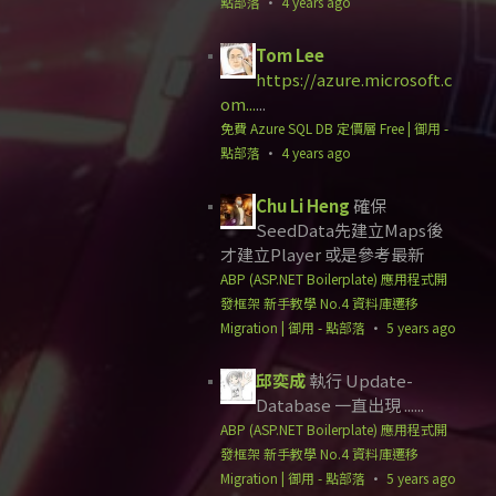
點部落
·
4 years ago
Tom Lee
https://azure.microsoft.c
om...
...
免費 Azure SQL DB 定價層 Free | 御用 -
點部落
·
4 years ago
Chu Li Heng
確保
SeedData先建立Maps後
才建立Player 或是參考最新
ABP (ASP.NET Boilerplate) 應用程式開
發框架 新手教學 No.4 資料庫遷移
Migration | 御用 - 點部落
·
5 years ago
邱奕成
執行 Update-
Database 一直出現 ......
ABP (ASP.NET Boilerplate) 應用程式開
發框架 新手教學 No.4 資料庫遷移
Migration | 御用 - 點部落
·
5 years ago