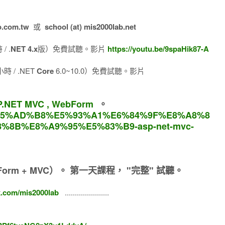
o.com.tw
或
school (at) mis2000lab.net
/ .
NET 4.x
版）免費試聽。影片
https://youtu.be/9spaHik87-A
 / .NET
Core
6.0~10.0）免費試聽。影片
.NET MVC , WebForm
。
om/%E5%AD%B8%E5%93%A1%E6%84%9F%E8%A8%8
8%8B%E8%A9%95%E5%83%B9-asp-net-mvc-
orm + MVC）。
第一天課程， "完整" 試聽。
k.com/mis2000lab
......................