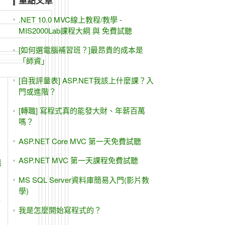
重點文章
.NET 10.0 MVC線上教程/教學 -
MIS2000Lab課程大綱 與 免費試聽
[如何選電腦補習班？]最昂貴的成本是
「師資」
[自我評量表] ASP.NET我該上什麼課？入
門或進階？
[轉職] 寫程式真的能發大財、年薪百萬
嗎？
ASP.NET Core MVC 第一天免費試聽
老
ASP.NET MVC 第一天課程免費試聽
惡
MS SQL Server資料庫簡易入門(影片教
學)
誤
我是怎麼開始寫程式的？