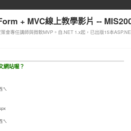
orm + MVC線上教學影片 -- MIS200
資策會專任講師與微軟MVP。自.NET 1.x起，已出版15本ASP.NE
圖文網站喔？
西ㄟ
spx
西ㄟ