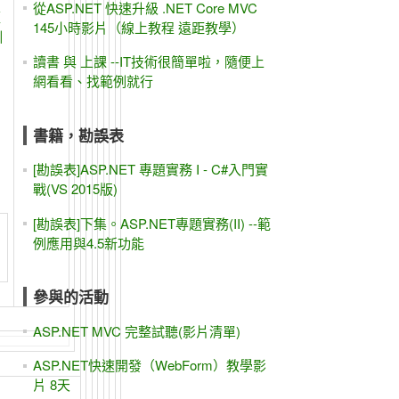
從ASP.NET 快速升級 .NET Core MVC
經
145小時影片（線上教程 遠距教學）
訓
讀書 與 上課 --IT技術很簡單啦，隨便上
網看看、找範例就行
書籍，勘誤表
[勘誤表]ASP.NET 專題實務 I - C#入門實
戰(VS 2015版)
[勘誤表]下集。ASP.NET專題實務(II) --範
例應用與4.5新功能
參與的活動
ASP.NET MVC 完整試聽(影片清單)
ASP.NET快速開發（WebForm）教學影
片 8天