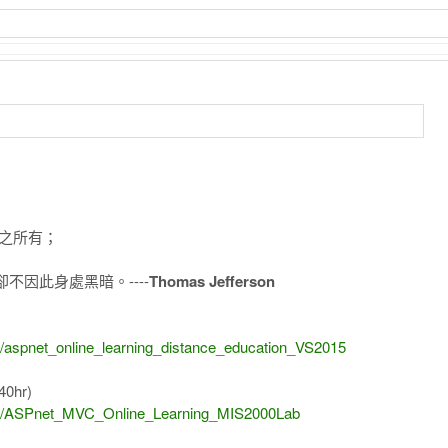
之所有；
因此身處黑暗。----
Thomas Jefferson
)
1/aspnet_online_learning_distance_education_VS2015
40hr)
8/14/ASPnet_MVC_Online_Learning_MIS2000Lab