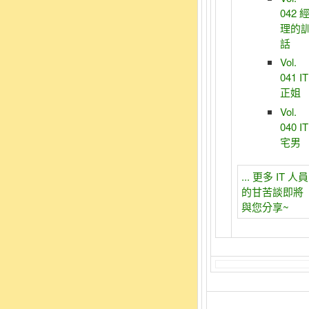
042 
理的
話
Vol.
041 IT
正姐
Vol.
040 IT
宅男
... 更多 IT 人員
的甘苦談即將
與您分享~