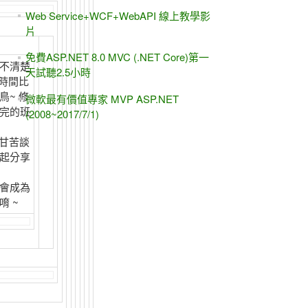
Web Service+WCF+WebAPI 線上教學影
片
免費ASP.NET 8.0 MVC (.NET Core)第一
不清楚
天試聽2.5小時
房時間比
鳥~ 修
微軟最有價值專家 MVP ASP.NET
完的班
(2008~2017/7/1)
麼甘苦談
起分享
會成為
 ~