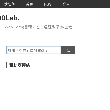
點部落
首頁
RSS
登入
0Lab.
T (Web Form)書籍，也有遠距教學 線上教
贊助商連結