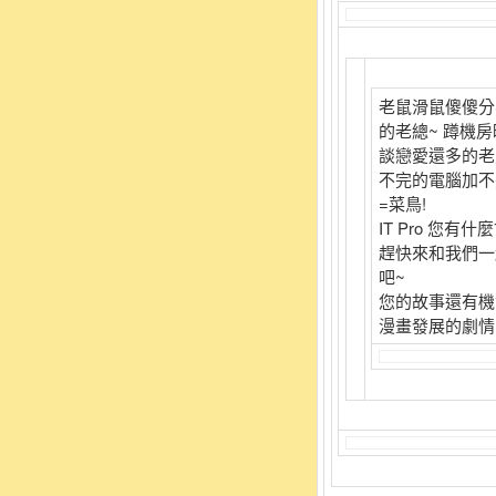
老鼠滑鼠傻傻分
的老總~ 蹲機
談戀愛還多的老
不完的電腦加不
=菜鳥!
IT Pro 您有什
趕快來和我們一
吧~
您的故事還有機
漫畫發展的劇情唷