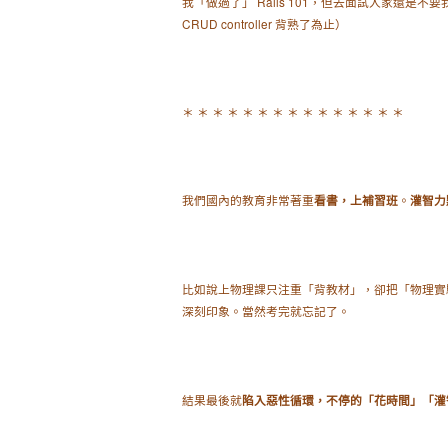
我「做過了」 Rails 101，但去面試人家還是
CRUD controller 背熟了為止）
＊ ＊ ＊ ＊ ＊ ＊ ＊ ＊ ＊ ＊ ＊ ＊ ＊ ＊ ＊
我們國內的教育非常著重
。
看書，上補習班
灌智力
比如說上物理課只注重「背教材」，卻把「物理實
深刻印象。當然考完就忘記了。
結果最後就
陷入惡性循環，不停的「花時間」「灌智力