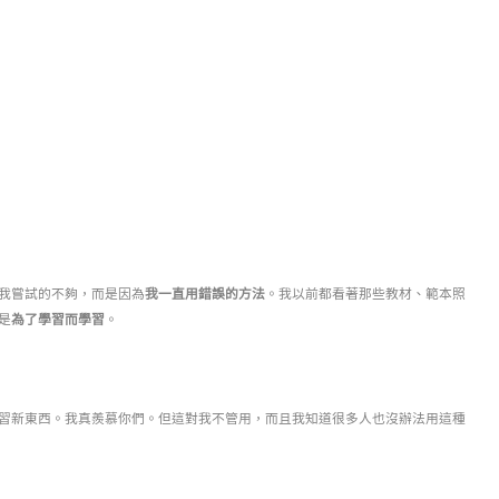
我嘗試的不夠，而是因為
。我以前都看著那些教材、範本照
我一直用錯誤的方法
是
。
為了學習而學習
習新東西。我真羨慕你們。但這對我不管用，而且我知道很多人也沒辦法用這種