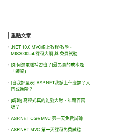
重點文章
.NET 10.0 MVC線上教程/教學 -
MIS2000Lab課程大綱 與 免費試聽
[如何選電腦補習班？]最昂貴的成本是
「師資」
[自我評量表] ASP.NET我該上什麼課？入
門或進階？
[轉職] 寫程式真的能發大財、年薪百萬
嗎？
ASP.NET Core MVC 第一天免費試聽
ASP.NET MVC 第一天課程免費試聽