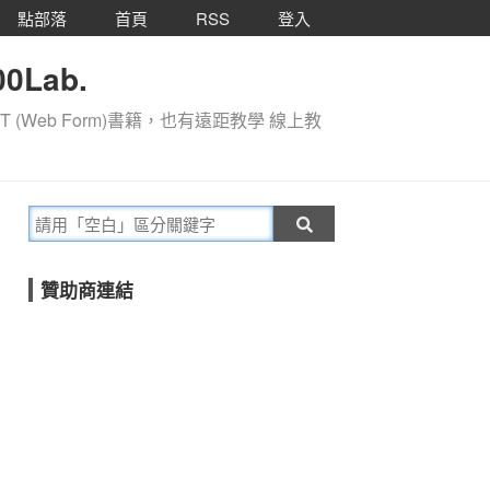
點部落
首頁
RSS
登入
0Lab.
T (Web Form)書籍，也有遠距教學 線上教
贊助商連結