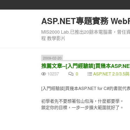
ASP.NET專題實務 WebF
MIS2000 Lab.已推出20餘本電腦書，曾任
程 教學影片
2009-02-20
推薦文章--[入門經驗談]買幾本ASP.NE
10237
0
ASP.NET 2.0/3.5與
[入門經驗談]買幾本ASP.NET for C#的書就
初學者先不要想著包山包海，什麼都要學。
鎖定你的目標，一步一步擴大範圍就好了。