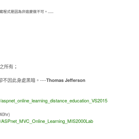
式是因為非這麼做不可。......
之所有；
因此身處黑暗。----
Thomas Jefferson
)
1/aspnet_online_learning_distance_education_VS2015
40hr)
8/14/ASPnet_MVC_Online_Learning_MIS2000Lab