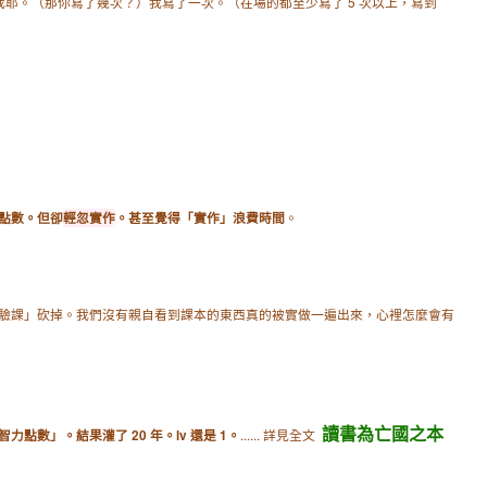
不要我耶。（那你寫了幾次？）我寫了一次。（在場的都至少寫了 5 次以上，寫到
。
點數。但卻
輕忽實作
。甚至覺得「實作」浪費時間
驗課」砍掉。我們沒有親自看到課本的東西真的被實做一遍出來，心裡怎麼會有
讀書為亡國之本
...... 詳見全文
點數」。結果灌了 20 年。lv 還是 1。