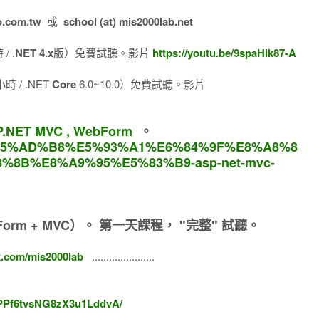
o.com.tw
或
school (at) mis2000lab.net
/ .
NET 4.x
版）免費試聽。影片
https://youtu.be/9spaHik87-A
 / .NET
Core
6.0~10.0）免費試聽。影片
.NET MVC , WebForm
。
om/%E5%AD%B8%E5%93%A1%E6%84%9F%E8%A8%8
8%8B%E8%A9%95%E5%83%B9-asp-net-mvc-
orm + MVC）。
第一天課程， "完整" 試聽。
k.com/mis2000lab
......................
IPPf6tvsNG8zX3u1LddvA/