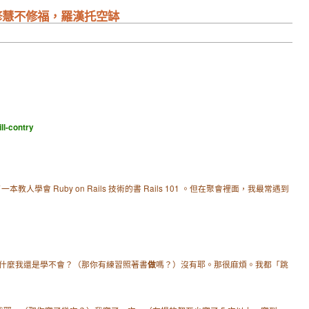
 修慧不修福，羅漢托空缽
ll-contry
出了一本教人學會 Ruby on Rails 技術的書 Rails 101 。但在聚會裡面，我最常遇到
什麼我還是學不會？（那你有練習照著書
嗎？）沒有耶。那很麻煩。我都「跳
做