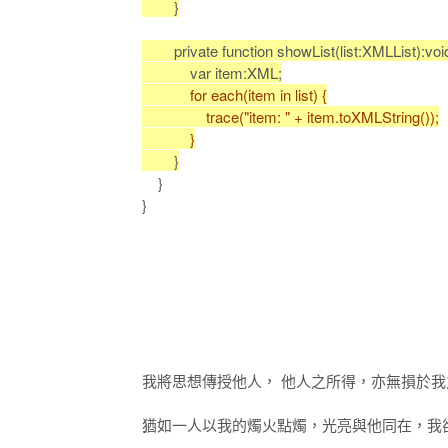
}
private function showList(list:XMLList):void
var item:XML;
for each(item in list) {
trace("item: " + item.toXMLString());
}
}
}
}
我將思想傳授他人， 他人之所得，亦無損於我
猶如一人以我的燭火點燭，光亮與他同在，我卻不