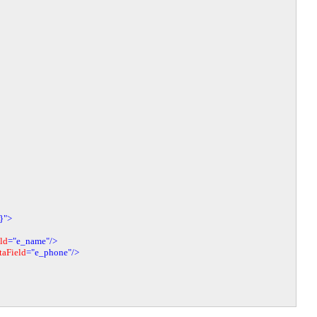
}"
>
ld
="e_name"
/>
taField
="e_phone"
/>