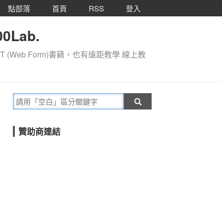
點部落
首頁
RSS
登入
0Lab.
T (Web Form)書籍，也有遠距教學 線上教
贊助商連結