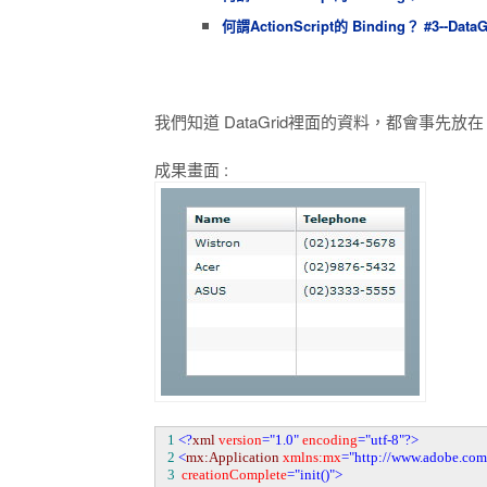
何謂ActionScript的 Binding？ #3--Da
我們知道 DataGrid裡面的資料，都會事先放在 
成果畫面 :
0
1
<?
xml
version
="1.0"
encoding
="utf-8"
?>
0
2
<
mx:Application
xmlns:mx
="http://www.adobe.co
0
3
creationComplete
="init()"
>