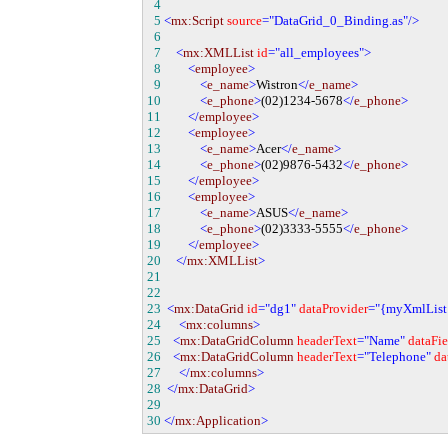
0
4
0
5
<
mx:Script
source
="DataGrid_0_Binding.as"
/>
0
6
0
7
<
mx:XMLList
id
="all_employees"
>
0
8
<
employee
>
0
9
<
e_name
>
Wistron
</
e_name
>
10
<
e_phone
>
(02)1234-5678
</
e_phone
>
11
</
employee
>
12
<
employee
>
13
<
e_name
>
Acer
</
e_name
>
14
<
e_phone
>
(02)9876-5432
</
e_phone
>
15
</
employee
>
16
<
employee
>
17
<
e_name
>
ASUS
</
e_name
>
18
<
e_phone
>
(02)3333-5555
</
e_phone
>
19
</
employee
>
20
</
mx:XMLList
>
21
22
23
<
mx:DataGrid
id
="dg1"
dataProvider
="{myXmlList
24
<
mx:columns
>
25
<
mx:DataGridColumn
headerText
="Name"
dataFie
26
<
mx:DataGridColumn
headerText
="Telephone"
da
27
</
mx:columns
>
28
</
mx:DataGrid
>
29
30
</
mx:Application
>