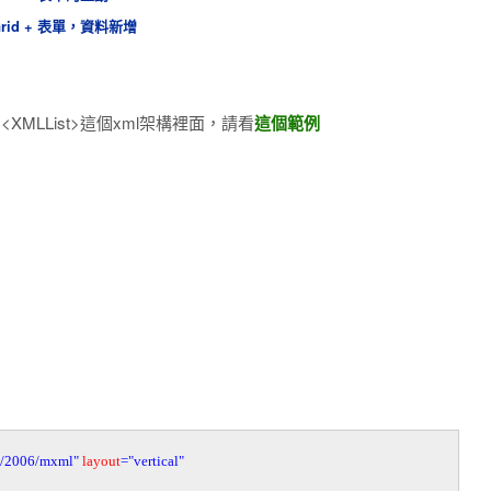
taGrid + 表單，資料新增
<XMLList>這個xml架構裡面，請看
這個範例
m/2006/mxml"
layout
="vertical"