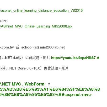
)
1/aspnet_online_learning_distance_education_VS2015
40hr)
8/14/ASPnet_MVC_Online_Learning_MIS2000Lab
o.com.tw
或
school (at) mis2000lab.net
/ .
NET 4.x
版）免費試聽。影片
https://youtu.be/9spaHik87-A
 / .NET
Core
6.0~10.0）免費試聽。影片
.NET MVC , WebForm
。
om/%E5%AD%B8%E5%93%A1%E6%84%9F%E8%A8%8
8%8B%E8%A9%95%E5%83%B9-asp-net-mvc-