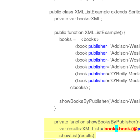
public class XMLListExample extends Sprite
private var books:XML;
public function XMLListExample() {
books = <books>
<book
publisher
="Addison-Wesl
<book
publisher
="Addison-Wesl
<book
publisher
="Addison-Wesl
<book
publisher
="Addison-Wesle
<book
publisher
="O'Reilly Medi
<book
publisher
="O'Reilly Medi
</books>;
showBooksByPublisher("Addison-Wesle
}
private function showBooksByPublisher(nam
var results:XMLList =
book
s
.book.(@
p
showList(results);