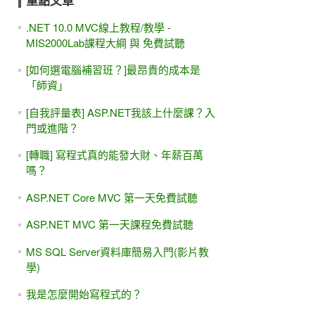
重點文章
.NET 10.0 MVC線上教程/教學 -
MIS2000Lab課程大綱 與 免費試聽
[如何選電腦補習班？]最昂貴的成本是
「師資」
[自我評量表] ASP.NET我該上什麼課？入
門或進階？
[轉職] 寫程式真的能發大財、年薪百萬
嗎？
ASP.NET Core MVC 第一天免費試聽
ASP.NET MVC 第一天課程免費試聽
MS SQL Server資料庫簡易入門(影片教
學)
我是怎麼開始寫程式的？