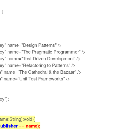
 {
ey" name="Design Patterns" />
ey" name="The Pragmatic Programmer" />
ey" name="Test Driven Development" />
y" name="Refactoring to Patterns" />
a" name="The Cathedral & the Bazaar" />
a" name="Unit Test Frameworks" />
y");
e:String):void {
ublisher
== name);