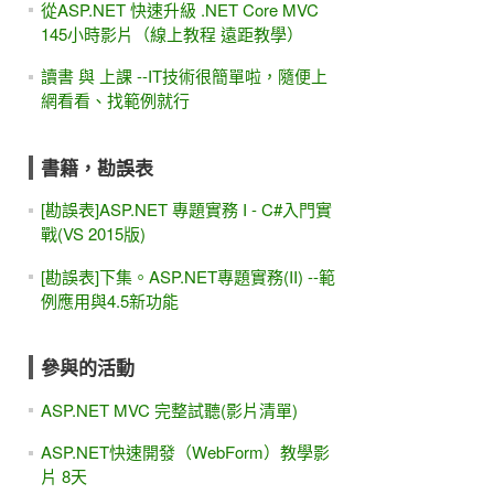
從ASP.NET 快速升級 .NET Core MVC
145小時影片（線上教程 遠距教學）
讀書 與 上課 --IT技術很簡單啦，隨便上
網看看、找範例就行
書籍，勘誤表
[勘誤表]ASP.NET 專題實務 I - C#入門實
戰(VS 2015版)
[勘誤表]下集。ASP.NET專題實務(II) --範
例應用與4.5新功能
參與的活動
ASP.NET MVC 完整試聽(影片清單)
ASP.NET快速開發（WebForm）教學影
片 8天