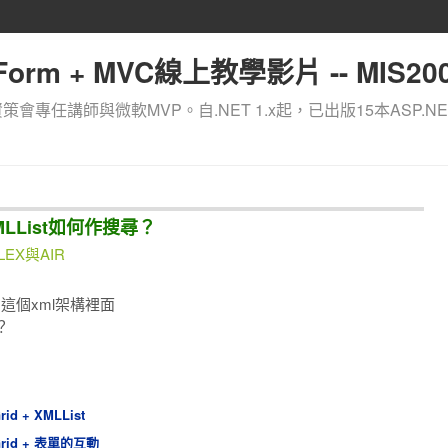
orm + MVC線上教學影片 -- MIS200
資策會專任講師與微軟MVP。自.NET 1.x起，已出版15本ASP.NE
id與XMLList如何作搜尋？
/ FLEX與AIR
在
這個xml架構裡面
？
rid + XMLList
aGrid + 表單的互動