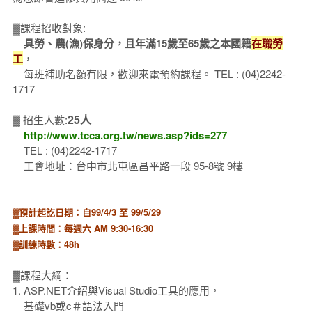
▓課程招收對象:
具勞、農(漁)保身分，且年滿15歲至65歲之本國籍
在職勞
工
，
每班補助名額有限，歡迎來電預約課程。 TEL : (04)2242-
1717
25人
▓ 招生人數:
http://www.tcca.org.tw/news.asp?ids=277
TEL : (04)2242-1717
工會地址：台中市北屯區昌平路一段 95-8號 9樓
▓預計起訖日期：自99/4/3 至 99/5/29
▓上課時間：每週六 AM 9:30-16:30
▓訓練時數：48h
▓課程大綱：
1. ASP.NET介紹與Visual Studio工具的應用，
基礎vb或c＃語法入門