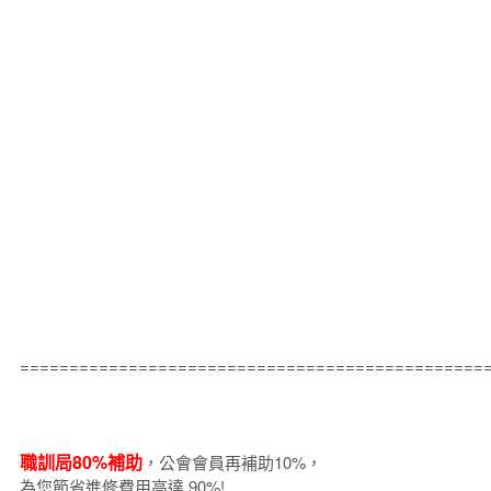
===============================================
職訓局80%補助
，公會會員再補助10%，
為您節省進修費用高達 90%!