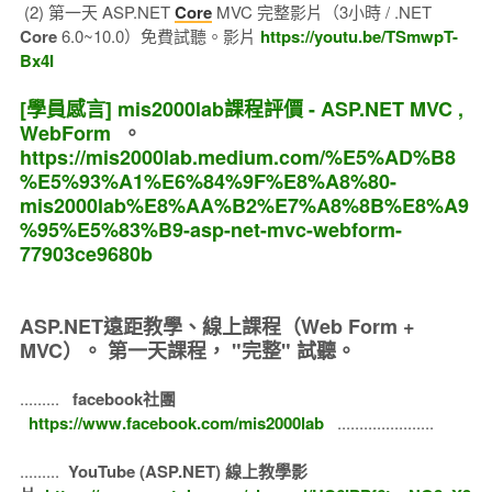
(2) 第一天 ASP.NET
Core
MVC 完整影片（3小時 / .NET
Core
6.0~10.0）免費試聽。影片
https://youtu.be/TSmwpT-
Bx4I
[學員感言] mis2000lab課程評價 - ASP.NET MVC ,
WebForm
。
https://mis2000lab.medium.com/%E5%AD%B8
%E5%93%A1%E6%84%9F%E8%A8%80-
mis2000lab%E8%AA%B2%E7%A8%8B%E8%A9
%95%E5%83%B9-asp-net-mvc-webform-
77903ce9680b
ASP.NET遠距教學、線上課程（Web Form +
MVC）。
第一天課程， "完整" 試聽。
.........
facebook社團
https://www.facebook.com/mis2000lab
......................
.........
YouTube (ASP.NET) 線上教學影