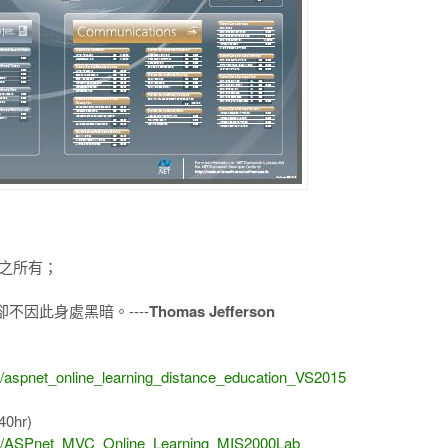
之所有；
因此身處黑暗。----
Thomas Jefferson
)
1/aspnet_online_learning_distance_education_VS2015
40hr)
8/14/ASPnet_MVC_Online_Learning_MIS2000Lab