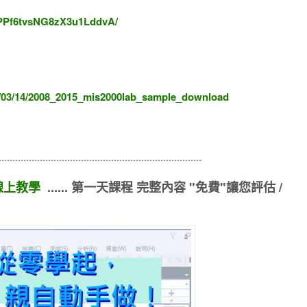
IPPf6tvsNG8zX3u1LddvA/
6/03/14/2008_2015_mis2000lab_sample_download
...........................................................................
C 線上教學
...... 第一天課程 完整內容 "免費"讓您評估 /