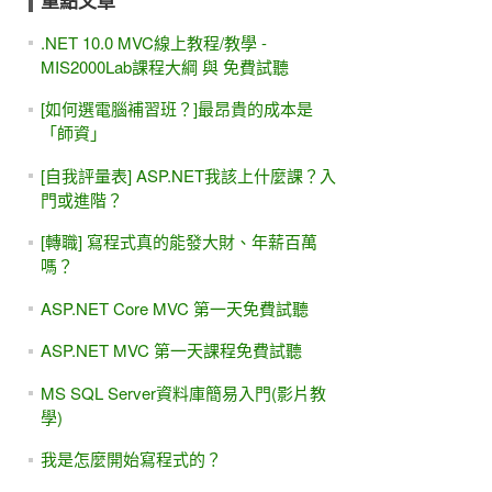
重點文章
.NET 10.0 MVC線上教程/教學 -
MIS2000Lab課程大綱 與 免費試聽
[如何選電腦補習班？]最昂貴的成本是
「師資」
[自我評量表] ASP.NET我該上什麼課？入
門或進階？
[轉職] 寫程式真的能發大財、年薪百萬
嗎？
ASP.NET Core MVC 第一天免費試聽
ASP.NET MVC 第一天課程免費試聽
MS SQL Server資料庫簡易入門(影片教
學)
我是怎麼開始寫程式的？