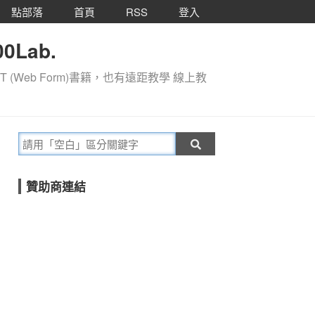
點部落
首頁
RSS
登入
0Lab.
T (Web Form)書籍，也有遠距教學 線上教
贊助商連結