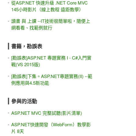
從ASP.NET 快速升級 .NET Core MVC
145小時影片（線上教程 遠距教學）
讀書 與 上課 --IT技術很簡單啦，隨便上
網看看、找範例就行
書籍，勘誤表
[勘誤表]ASP.NET 專題實務 I - C#入門實
戰(VS 2015版)
[勘誤表]下集。ASP.NET專題實務(II) --範
例應用與4.5新功能
參與的活動
ASP.NET MVC 完整試聽(影片清單)
ASP.NET快速開發（WebForm）教學影
片 8天