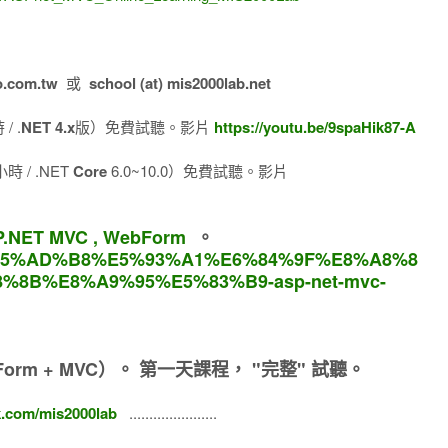
o.com.tw
或
school (at) mis2000lab.net
/ .
NET 4.x
版）免費試聽。影片
https://youtu.be/9spaHik87-A
 / .NET
Core
6.0~10.0）免費試聽。影片
.NET MVC , WebForm
。
om/%E5%AD%B8%E5%93%A1%E6%84%9F%E8%A8%8
8%8B%E8%A9%95%E5%83%B9-asp-net-mvc-
orm + MVC）。
第一天課程， "完整" 試聽。
k.com/mis2000lab
......................