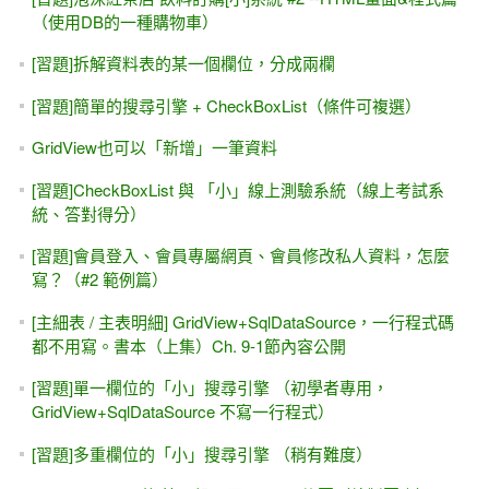
（使用DB的一種購物車）
[習題]拆解資料表的某一個欄位，分成兩欄
[習題]簡單的搜尋引擎 + CheckBoxList（條件可複選）
GridView也可以「新增」一筆資料
[習題]CheckBoxList 與 「小」線上測驗系統（線上考試系
統、答對得分）
[習題]會員登入、會員專屬網頁、會員修改私人資料，怎麼
寫？（#2 範例篇）
[主細表 / 主表明細] GridView+SqlDataSource，一行程式碼
都不用寫。書本（上集）Ch. 9-1節內容公開
[習題]單一欄位的「小」搜尋引擎 （初學者專用，
GridView+SqlDataSource 不寫一行程式）
[習題]多重欄位的「小」搜尋引擎 （稍有難度）