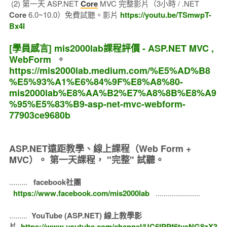
(2) 第一天 ASP.NET
Core
MVC 完整影片（3小時 / .NET
Core
6.0~10.0）免費試聽。影片
https://youtu.be/TSmwpT-
Bx4I
[學員感言] mis2000lab課程評價 - ASP.NET MVC ,
WebForm
。
https://mis2000lab.medium.com/%E5%AD%B8
%E5%93%A1%E6%84%9F%E8%A8%80-
mis2000lab%E8%AA%B2%E7%A8%8B%E8%A9
%95%E5%83%B9-asp-net-mvc-webform-
77903ce9680b
ASP.NET遠距教學、線上課程（Web Form +
MVC）。
第一天課程， "完整" 試聽。
.........
facebook社團
https://www.facebook.com/mis2000lab
......................
.........
YouTube (ASP.NET) 線上教學影
片
https://www.youtube.com/channel/UC6IPPf6tvsNG8zX3