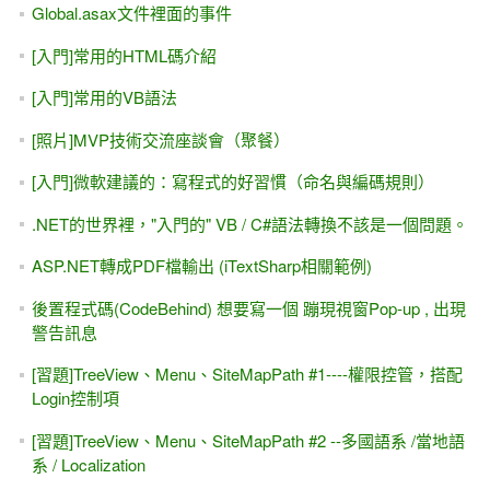
Global.asax文件裡面的事件
[入門]常用的HTML碼介紹
[入門]常用的VB語法
[照片]MVP技術交流座談會（聚餐）
[入門]微軟建議的：寫程式的好習慣（命名與編碼規則）
.NET的世界裡，"入門的" VB / C#語法轉換不該是一個問題。
ASP.NET轉成PDF檔輸出 (iTextSharp相關範例)
後置程式碼(CodeBehind) 想要寫一個 蹦現視窗Pop-up , 出現
警告訊息
[習題]TreeView、Menu、SiteMapPath #1----權限控管，搭配
Login控制項
[習題]TreeView、Menu、SiteMapPath #2 --多國語系 /當地語
系 / Localization