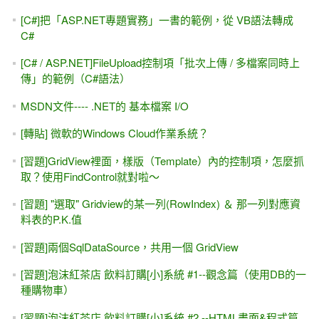
[C#]把「ASP.NET專題實務」一書的範例，從 VB語法轉成
C#
[C# / ASP.NET]FileUpload控制項「批次上傳 / 多檔案同時上
傳」的範例（C#語法）
MSDN文件---- .NET的 基本檔案 I/O
[轉貼] 微軟的Windows Cloud作業系統？
[習題]GridView裡面，樣版（Template）內的控制項，怎麼抓
取？使用FindControl就對啦～
[習題] "選取" Gridview的某一列(RowIndex) ＆ 那一列對應資
料表的P.K.值
[習題]兩個SqlDataSource，共用一個 GridView
[習題]泡沫紅茶店 飲料訂購[小]系統 #1--觀念篇（使用DB的一
種購物車）
[習題]泡沫紅茶店 飲料訂購[小]系統 #2 --HTML畫面&程式篇