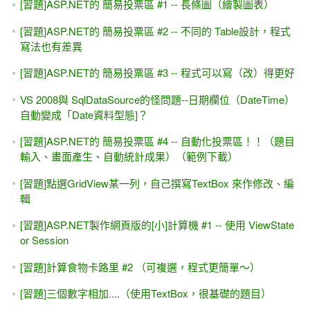
[習題]ASP.NET的 簡易投票區 #1 -- 長條圖（繪製圖表）
[習題]ASP.NET的 簡易投票區 #2 -- 不同的 Table設計，程式
寫法也有差異
[習題]ASP.NET的 簡易投票區 #3 -- 程式可以寫（改）得更好
VS 2008與 SqlDataSource的怪問題--日期欄位（DateTime）
自動變成「Date資料型態]？
[習題]ASP.NET的 簡易投票區 #4 -- 自動化投票區！！（題目
輸入、畫面產生、自動統計成果）（範例下載）
[習題]點選GridView某一列，自己撰寫TextBox 來作修改、編
輯
[習題]ASP.NET製作網頁版的[小]計算機 #1 -- 使用 ViewState
or Session
[習題]計算食物卡路里 #2 （可複選，程式更簡單～）
[習題]三個數字相加....（使用TextBox，很基礎的題目）