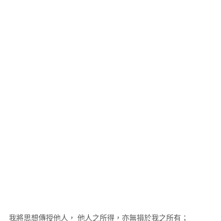
我將思想傳授他人， 他人之所得，亦無損於我之所有；