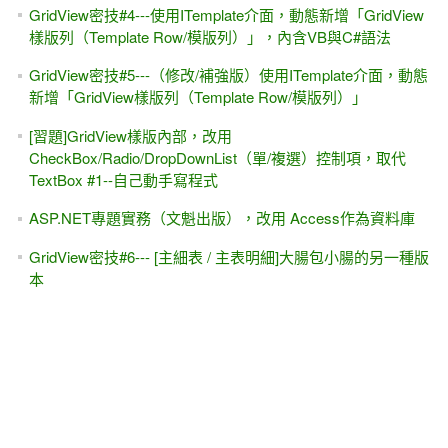
GridView密技#4---使用ITemplate介面，動態新增「GridView
樣版列（Template Row/模版列）」，內含VB與C#語法
GridView密技#5---（修改/補強版）使用ITemplate介面，動態
新增「GridView樣版列（Template Row/模版列）」
[習題]GridView樣版內部，改用
CheckBox/Radio/DropDownList（單/複選）控制項，取代
TextBox #1--自己動手寫程式
ASP.NET專題實務（文魁出版），改用 Access作為資料庫
GridView密技#6--- [主細表 / 主表明細]大腸包小腸的另一種版
本
Enterprise Library 4.1無法安裝？如何解決...
ASP.NET專題實務（C#版），2009 二月推出（售價650元/文
魁/書號P09027）
[FAQ] .NET Framewrok 3.5比起 2.0有什麼差異？