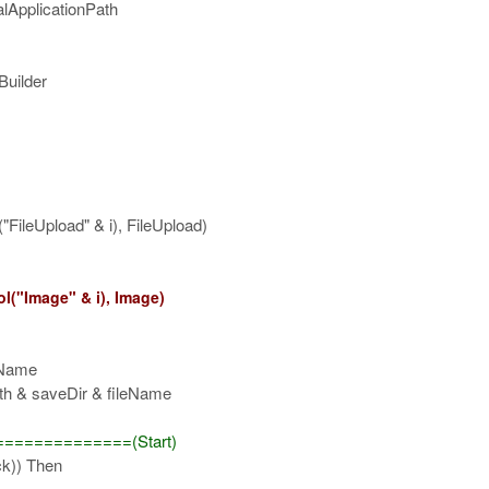
ApplicationPath
uilder
ileUpload" & i), FileUpload)
("Image" & i), Image)
Name
 saveDir & fileName
=============(Start)
)) Then
=