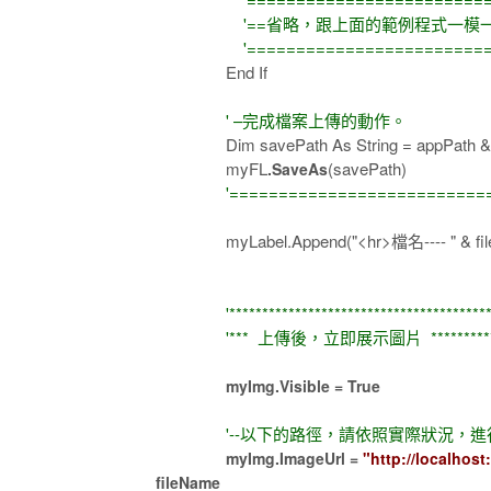
'==省略，跟上面的範例程式一模一
'========================
End If
' –完成檔案上傳的動作。
Dim savePath As String = appPath & sa
myFL
(savePath)
.SaveAs
'=============================
myLabel.Append("<hr>檔名---- " & fil
'******************************************
'*** 上傳後，立即展示圖片 ***************
myImg.Visible = True
'--以下的路徑，請依照實際狀況，進行
myImg.ImageUrl =
"http://loca
fileName