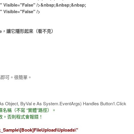
r" Visible="False" />&nbsp;&nbsp;&nbsp;
" Visible="False" />
= False，讓它隱形起來（看不見）
式碼即可。很簡單。
As Object, ByVal e As System.EventArgs) Handles Button1.Click
名稱（不寫 “實體”路徑）。
改。否則程式會報錯！
k_Sample\[Book]FileUpload\Uploads\"