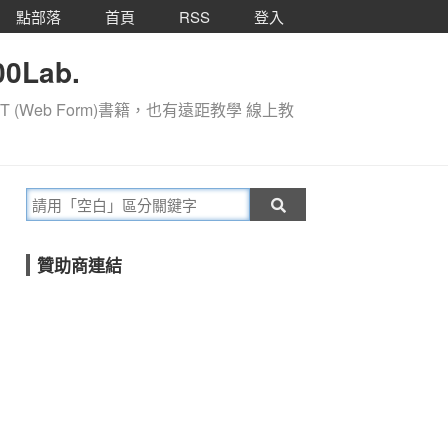
點部落
首頁
RSS
登入
0Lab.
T (Web Form)書籍，也有遠距教學 線上教
贊助商連結