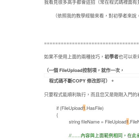
我看見很多高手都會這招（常在程式碼裡面有
（依照我的教學經驗來看，對初學者來說，
==================================
如果不使用上面的兩種技巧，
初學者
也可以乖
（一個 FileUpload控制項，就作一次，
程式碼不斷COPY 修改即可）。
只要程式能順利執行，而且您又是剛剛入門的初學
if (FileUpload
1
.HasFile)
{
string fileName = FileUpload
1
.Fil
//……內容與上面範例相同，在此