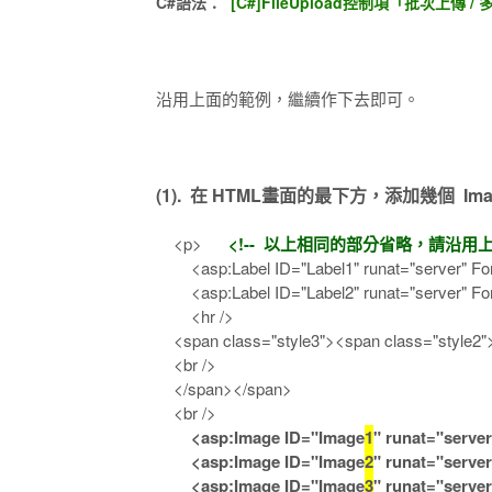
C#語法：
[C#]FileUpload控制項「批次上傳
沿用上面的範例，繼續作下去即可。
(1). 在 HTML畫面的最下方，添加幾個 Im
<p>
<!-- 以上相同的部分省略，請沿用上
<asp:Label ID="Label1" runat="server" For
<asp:Label ID="Label2" runat="server" For
<hr />
<span class="style3"><span class="
<br />
</span></span>
<br />
<asp:Image ID="Image
1
" runat="serve
<asp:Image ID="Image
2
" runat="serve
<asp:Image ID="Image
3
" runat="server