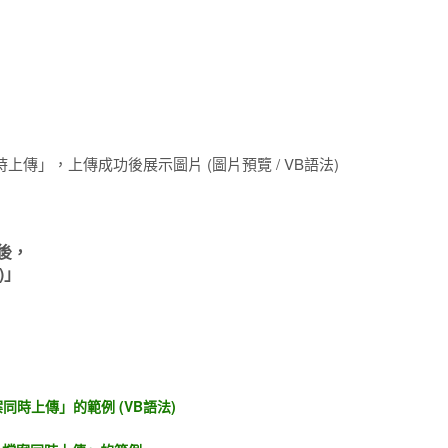
案同時上傳」，上傳成功後展示圖片 (圖片預覽 / VB語法)
之後，
)」
檔案同時上傳」的範例 (VB語法)