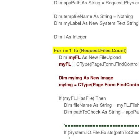
Dim appPath As String = Request.Physical
Dim tempfileName As String = Nothing
Dim myLabel As New System.Text.StringB
Dim i As Integer
For i = 1 To (Request.Files.Count)
Dim
myFL
As New FileUpload
myFL
= CType(Page.Form.FindControl("F
Dim myImg As New Image
myImg = CType(Page.Form.FindControl
If (myFL.HasFile) Then
Dim fileName As String = myFL.File
Dim pathToCheck As String = appPath &
'===========================
If (System.IO.File.Exists(pathToCheck
'========================