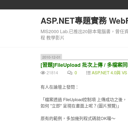
ASP.NET專題實務 WebF
MIS2000 Lab.已推出20餘本電腦書，曾任
程 教學影片
2010-12-01
[習題]FileUpload 批次上傳 / 多
21814
0
ASP.NET 4.0與 VS
有人在論壇上發問：
「檔案透過 FileUpload控制項 上傳成功之後，
如何 "立即" 呈現在畫面上呢？(圖片預覽)」
原有的範例，多加幾列程式碼就OK囉～