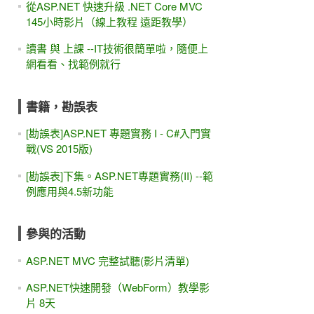
從ASP.NET 快速升級 .NET Core MVC
145小時影片（線上教程 遠距教學）
讀書 與 上課 --IT技術很簡單啦，隨便上
網看看、找範例就行
書籍，勘誤表
[勘誤表]ASP.NET 專題實務 I - C#入門實
戰(VS 2015版)
[勘誤表]下集。ASP.NET專題實務(II) --範
例應用與4.5新功能
參與的活動
ASP.NET MVC 完整試聽(影片清單)
ASP.NET快速開發（WebForm）教學影
片 8天