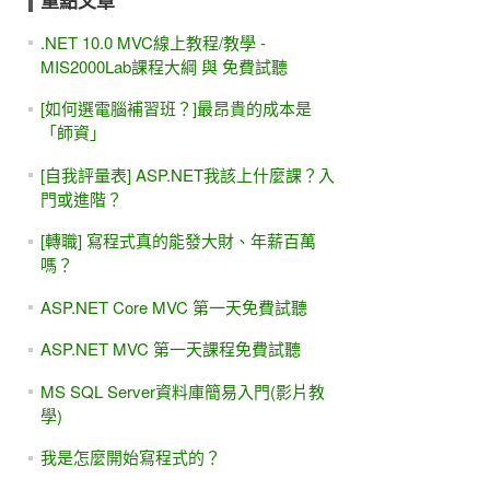
重點文章
.NET 10.0 MVC線上教程/教學 -
MIS2000Lab課程大綱 與 免費試聽
[如何選電腦補習班？]最昂貴的成本是
「師資」
[自我評量表] ASP.NET我該上什麼課？入
門或進階？
[轉職] 寫程式真的能發大財、年薪百萬
嗎？
ASP.NET Core MVC 第一天免費試聽
ASP.NET MVC 第一天課程免費試聽
MS SQL Server資料庫簡易入門(影片教
學)
我是怎麼開始寫程式的？