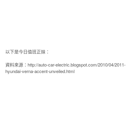
以下是今日值班正妹：
資料來源：http://auto-car-electric.blogspot.com/2010/04/2011-
hyundai-verna-accent-unveiled.html