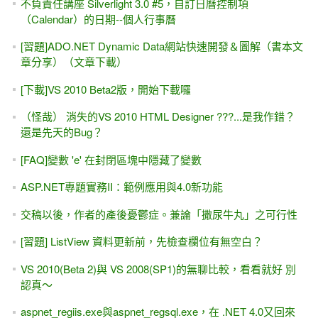
Model Binding入門、簡介、初試身手 #3 -- Web Form、
Repository 與 .TryUpdateModel()方法
[好書推薦]下集（<big>第二版</big>黑皮書），ASP.NET 4.0
專題實務 II--範例應用與4.0新功能（松崗）VB/C#雙語法
[轉貼]老師的建議 -- 學寫程式，以興趣為主？或是扎實練功為
主？
[團購] ASP.NET專題實務(文魁出版) VB / C#版都有，數量有
限 售完為止
[轉貼]資料庫正規化、範例 -- 出版社的圖書銷售
補習班（學校）專用書 -- ASP.NET學習教材、核心教材
(2013年底的出書計畫)
[習題] 補充上集Ch.14--自己撰寫SqlDataSource「新增資
料」，並採用參數(InsertParameters)
[習題]ADO.NET，兩個TextBox欄位作相互查詢 （附AJAX範
例）