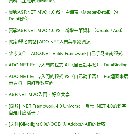
Model Binding入門、簡介、初試身手 #1 -- 搭配ASP.NET
Web Form (不使用EF)
上集 Ch.10 -- .Controls() / .Controls[]的補充範例 #1
[習題]自訂ASP.NET日曆控制項（Calendar）的日期--個人行
事曆
[習題]String.Format()，裡面的 {0}與{1}是什麼意思？
[給初學者的話] 與其想得太多，不如立刻動手作#3 -- 九把
刀：就算選錯 也要努力發掘自己
最淺、最入門、從零開始 -- ASP.NET MVC 4.0 實務專題範例
教學
.NET的世界裡，"入門的" VB / C#語法轉換不該是一個問題。
黑暗執行緒 -- ASP.NET MVC 3 豬走路 範例 (View Engine，
選Razor)