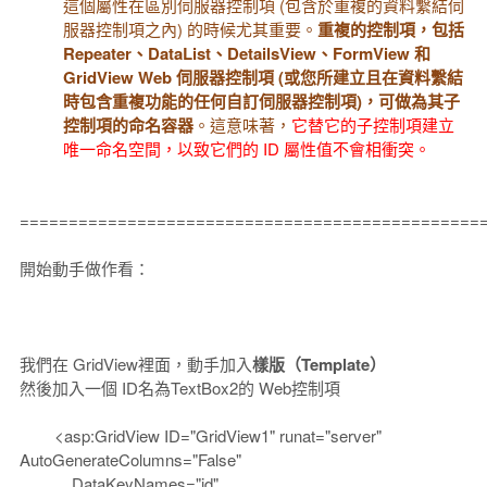
這個屬性在區別伺服器控制項 (包含於重複的資料繫結伺
服器控制項之內) 的時候尤其重要。
重複的控制項，包括
Repeater、DataList、DetailsView、FormView 和
GridView Web 伺服器控制項 (或您所建立且在資料繫結
時包含重複功能的任何自訂伺服器控制項)，可做為其子
控制項的命名容器
。這意味著，
它替它的子控制項建立
唯一命名空間，以致它們的 ID 屬性值不會相衝突。
===============================================
開始動手做作看：
我們在 GridView裡面，動手加入
樣版（Template）
然後加入一個 ID名為TextBox2的 Web控制項
<asp:GridView ID="GridView1" runat="server"
AutoGenerateColumns="False"
DataKeyNames="id"