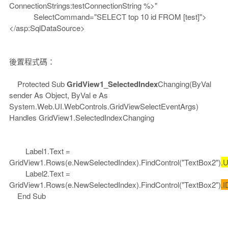
ConnectionStrings:testConnectionString %>"
SelectCommand="SELECT top 10 id FROM [test]">
</asp:SqlDataSource>
後置程式碼：
Protected Sub
GridView1_SelectedIndex
Changing(ByVal
sender As Object, ByVal e As
System.Web.UI.WebControls.GridViewSelectEventArgs)
Handles GridView1.SelectedIndexChanging
Label1.Text =
GridView1.Rows(e.NewSelectedIndex).FindControl("TextBox2")
.
Label2.Text =
GridView1.Rows(e.NewSelectedIndex).FindControl("TextBox2")
.I
End Sub