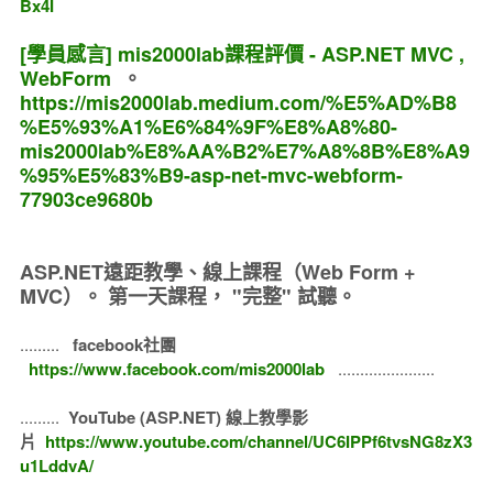
Bx4I
[學員感言] mis2000lab課程評價 - ASP.NET MVC ,
WebForm
。
https://mis2000lab.medium.com/%E5%AD%B8
%E5%93%A1%E6%84%9F%E8%A8%80-
mis2000lab%E8%AA%B2%E7%A8%8B%E8%A9
%95%E5%83%B9-asp-net-mvc-webform-
77903ce9680b
ASP.NET遠距教學、線上課程（Web Form +
MVC）。
第一天課程， "完整" 試聽。
.........
facebook社團
https://www.facebook.com/mis2000lab
......................
.........
YouTube (ASP.NET) 線上教學影
片
https://www.youtube.com/channel/UC6IPPf6tvsNG8zX3
u1LddvA/