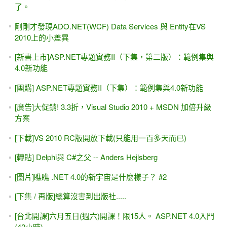
[給初學者的話] IT世界裡面，沒有一本搞定的「初學者聖經」
[勘誤]VS 2013因為ASP.NET FriendlyURLs（易記URL）產生
錯誤 -- 跨網頁張貼（Cross-Page Posting），微軟稱為「跨
網頁公布」
推薦文章--[入門經驗談]買幾本ASP.NET for C#的書就代表懂
C#？？
Web Service入門 #3，[小改版] 呼叫現成的Web Service 給我
的程式來用
ListView 的 ItemCommand事件中，找到是 "第幾列"執行的？
某一列的索引值？ ListViewDataItem的 DisplayIndex屬性 /
DataItemIndex屬性
[操作與設定] VS 2013 Express for Web（僅程式碼）請改為
"基本模式"
交稿以後，作者的產後憂鬱症。兼論「撒尿牛丸」之可行性
Web Service入門 #2，呼叫現成的Web Service 給我的程式