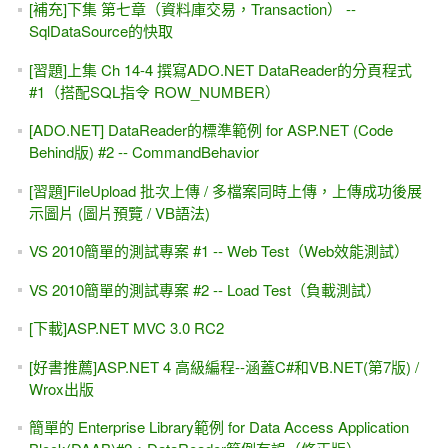
[限VB語法，20套] ASP.NET 4.5專題實務，上下兩集(含郵資)
1170元（郵局便利箱，隔天到府）
[給讀者的話]每一個人都是從「零」起步的！只要用功、花時
間，就有機會學得好～
[習題]ASP.NET 搭配 美工人員設計好的HTML網頁 #2 --
Repeater
[OneDrive] 30秒做出免費、線上問卷、網頁問卷
Model Binding入門、簡介、初試身手 #3 -- Web Form、
Repository 與 .TryUpdateModel()方法
ADO.NET 2011/4/13 Samples -- DataReader（課程範例）
Web Service入門#8，完整章節，搶先觀看（PDF全文下載）
ADO.NET #4（改），自己設定輸入畫面，讓SqlDataSource
幫我們完成「新增」一筆資料
[主細表 / 主表明細]同一個網頁裡面，兩個GridView作關聯對
應#1（不寫程式，只靠SqlDataSource完成）書本Ch.9-2章內