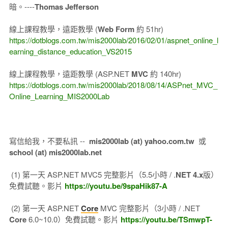
暗。----
Thomas Jefferson
線上課程教學，遠距教學 (
Web Form
約 51hr)
https://dotblogs.com.tw/mis2000lab/2016/02/01/aspnet_online_l
earning_distance_education_VS2015
線上課程教學，遠距教學 (ASP.NET
MVC
約 140hr)
https://dotblogs.com.tw/mis2000lab/2018/08/14/ASPnet_MVC_
Online_Learning_MIS2000Lab
寫信給我，不要私訊 --
mis2000lab (at) yahoo.com.tw
或
school (at) mis2000lab.net
(1) 第一天 ASP.NET MVC5 完整影片（5.5小時 / .
NET 4.x
版）
免費試聽。影片
https://youtu.be/9spaHik87-A
(2) 第一天 ASP.NET
Core
MVC 完整影片（3小時 / .NET
Core
6.0~10.0）免費試聽。影片
https://youtu.be/TSmwpT-