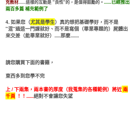
......已經推出
充教材
......這樣的互動是 "良性"的，是值得鼓勵的。
兩百多篇 補充範例了
4. 如果您（
尤其是學生
）真的想把基礎學好，而不是
"混"過這一門課就好、而不是寫個（畢業專題的）屍體出
來交差（能畢業就好）.....那麼.......
請您購買下面的書籍，
東西多到您學不完
上 / 下兩集，兩本書的厚度（我蒐集的各種範例）將近
兩
千頁
！！......
絕對不會讓您失望