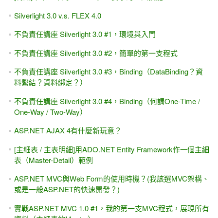
World範例
[補充][習題]下集第一章 MasterPage（主版頁面），透過@
MasterType指示詞存取 MasterPage的公開屬性
[習題]計算食物卡路里 #1...（很基礎的題目）
ASP.NET Button控制項的 PostBackUrl屬性，還會執行 Click
事件嗎？
Web Service入門 #6，統一管理帳號、密碼的登入
[廣告]老王賣瓜.....哪本 ASP.NET的書值得你留下來？
[讀書心得]資料分頁的最佳化，以SQL 2012的 OFFSET-
FETCH為例
參考文件，ADO.NET Entity Framework自己手寫查詢程式
[HTML]漂亮的網頁表格、標題、範例與圖片 （範例下載）
Ch.10-3-2 .FindControl()方法的補充範例 -- ASP.NET 專題實
務(上集 )