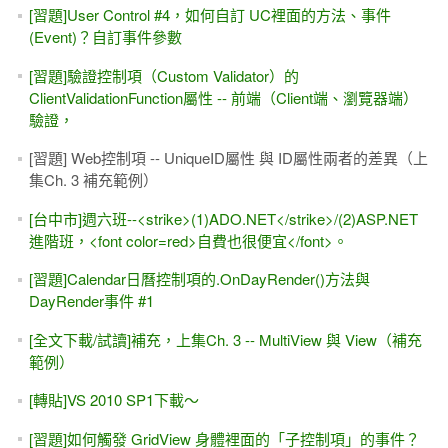
ADO.NET入門文章（書本文章公開 / 下載）#1 -- 各種基礎範
例
[補充]下集，Ch.10 -- DIY網站首頁。改用 String.Format()、
關閉 ViewState
[習題]動態新增 DropDownList或 ListBox底下的新項目
（Item）#3 -- AppendDataBoundItems屬性
[YouTube影片] .NET 4.5 非同步程式，從一張圖知道原來如此
(async & await)
[習題]CheckBoxList + DB。資料表的第三個欄位當成子選項
的「預設被選取（.Selected）」
陳鍾誠 老師的三門課 -- C# / Web / JavaScript
[YouTube影片] SQL Server 的 FILESTREAM 簡單設定 -
MIS2000 Lab.
上集Ch.4補充 -- HTML5 與 ASP.NET Web控制項（基礎控制
項、驗證控制項）