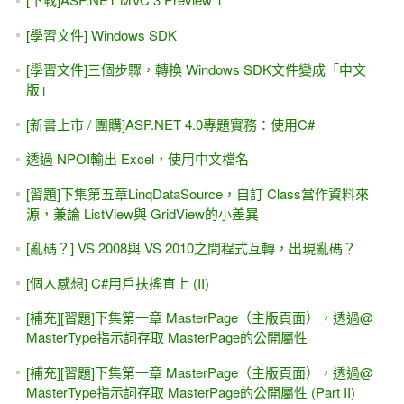
GridView密技#6--- [主細表 / 主表明細]大腸包小腸的另一種版
本
[給初學者的話] 學程式的第一步需要什麼？...有耐心、看文件
MSDN文件---- .NET的 基本檔案 I/O
[RWD] GridView搭配 FooTable (jQuery) 的表格效果 -- 自動折
疊
[習題]ASP.NET製作網頁版的[小]計算機 #2 -- Button_Click事
件裡面的 參數 sender
[給初學者的話]眼大肚皮小 -- 學程式設計，不是去餐廳吃到
飽。
[習題]ASP.NET的 簡易投票區 #7--直立的長條圖（VB範例）
[習題]ASP.NET動態加入控制項 -- 動態加入TextBox，每寫完
一格會自動跳去(.Focus()方法)下一格
[範例下載]ASP.NET專題實務 / 博碩出版