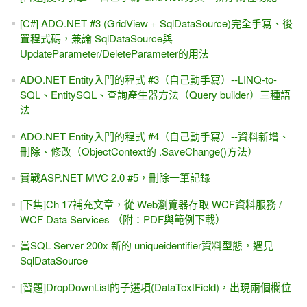
務 I：VB入門實戰（VS2015版）
[勘誤表]ASP.NET 4.0專題實務 II -- 範例應用與新功能（<big>
下集。第二版 黑皮書</big>，松崗出版） 2013/07/17
[習題]超簡單入門，AJAX UpdatePanel，四個題目搞定。
[習題]AJAX與ListView的怪現象？#2 --各個樣版內，搭配專屬
的 UpdatePanel，可行嗎？
MIS2000Lab.的「HTML5 認證考試， 從零開始」#19 ---
HTML5 Geolocation API ( 地理位置API )
MIS2000Lab.的「HTML5 認證考試， 從零開始」#4 / #5 --
CSS 與selector、HTML5超簡易入門
簡體中文書 到手～ASP.NET案例精編--適用於VS2005/2008
(清華大學出版社)
[補充]上集Ch. 3 -- TextBox的 TextChanged事件#1 -- 動態給
予預設值，會觸發TextChanged事件嗎？