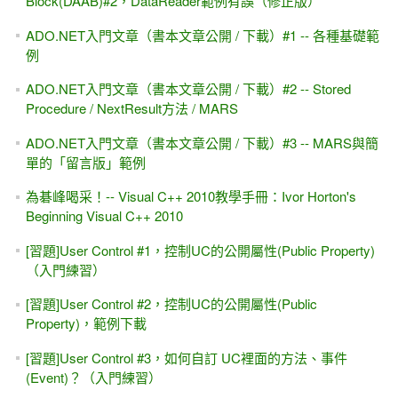
容公開
[習題]簡單、入門的 密碼強度 警示圖 for 上集第三章
謝謝各位支持，創世基金會的收據#3（ASP.NET專題實務的
結餘）
DataSet與ObjectDataSource #2，範例下載
[中文翻譯] Visual Studio的 羅斯林專案(Roslyn Project) -- 顯
露C#和VB編譯器的程式碼分析 #1
[轉貼]程式設計如何不花錢？從零開始？自學可行嗎？
[GridView]在 RowCommand事件中，自訂的Button 如何取出
某一列(RowIndex) 的索引值#2 -- e.CommandSource
多國語系 /當地語系 / Localization -- 修改IE / Chrome /
FireFox瀏覽器的語系、編碼設定
[習題]ASP.NET的 簡易投票區 #1 -- 長條圖（繪製圖表）