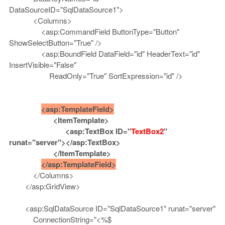
DataSourceID="SqlDataSource1">
<Columns>
<asp:CommandField ButtonType="Button"
ShowSelectButton="True" />
<asp:BoundField DataField="id" HeaderText="id"
InsertVisible="False"
ReadOnly="True" SortExpression="id" />
<asp:TemplateField>
<ItemTemplate>
<asp:TextBox ID="
TextBox2
"
runat="server"></asp:TextBox>
</ItemTemplate>
</asp:TemplateField>
</Columns>
</asp:GridView>
<asp:SqlDataSource ID="SqlDataSource1" runat="server"
ConnectionString="<%$