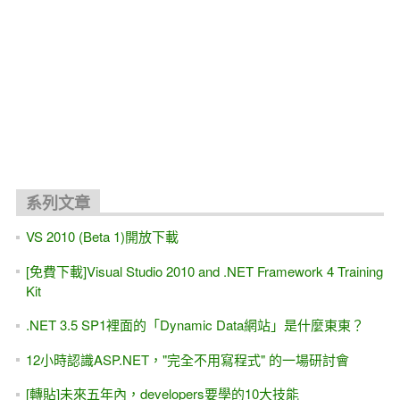
關聯文章
[課程大綱]ASP.NET入門實戰班(五週) -- 上課流程大公開、與
書本的對照
[習題]GridView樣版內部，改用
CheckBox/Radio/DropDownList（單/複選）控制項，取代
TextBox #0--基礎篇（上集 第八章）
[習題]動態新增 DropDownList或 ListBox底下的新項目
（Item）#2 [左右搬移]（單/複選皆可用）簡單版
[轉貼]Windows Store實作手冊 - 使用JavaScript / 寫一個Hello