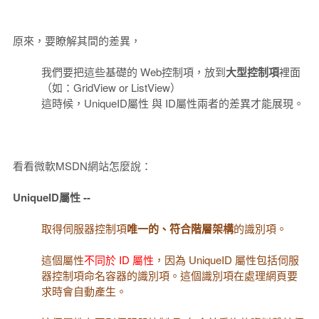
原來，要瞭解其間的差異，
我們要把這些基礎的 Web控制項，放到
大型控制項
裡面
（如：GridView or ListView）
這時候，UniqueID屬性 與 ID屬性兩者的差異才能展現。
看看微軟MSDN網站怎麼說：
UniqueID屬性 --
取得伺服器控制項
唯一的、符合階層架構
的識別項。
這個屬性
不同於 ID 屬性
，因為 UniqueID 屬性包括伺服
器控制項命名容器的識別項。這個識別項在處理網頁要
求時會自動產生。