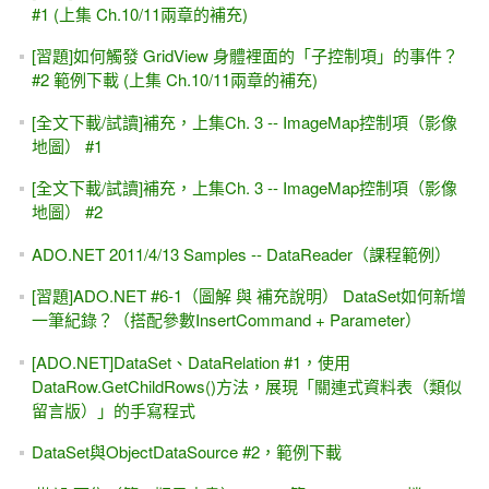
[IT邦幫忙]鐵人賽#25-- 2008入選微軟MVP 與 出版ASP.NET
2.0書籍
[習題]CheckBoxList 與 「小」線上測驗系統（線上考試系
統、答對得分）
ASP.NET MVC (自修 / 網路自學)
[大贈送]買書就送「環保購物袋」+「.NET 4.0架構圖」全開
海報
[MSDN][轉貼] GridView "批次"執行更新與刪除、執行 "大
量"更新更新與刪除
[YouTube影片] 如果程式「會動」就好，學那麼多屬性與方法
幹嘛？
[IT邦幫忙]鐵人賽#9~#13-- 絕境求生、從遺跡中學習寫程式
(沒寫過程式的人，第一份Coding工作如何上手？)
[好書推薦]ASP.NET 3.5入門經典（簡體中文） / Beginning
ASP.NET 3.5 In C# and VB