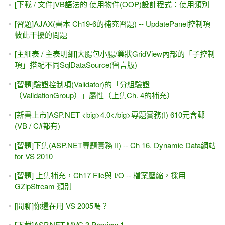
File 與 Log #2----[圖片版]訪客計數器（用.txt檔案來記錄）
[習題]動態新增 DropDownList或 ListBox底下的新項目
（Item）#4 [ ListView -- 左右搬移(MSDN版)]
Visual Studio是ASP.NET開發的優良工具！
中國內地的書名--[ASP.NET 案例精編]
2011 接下來的出書計畫 (Sorry...不一定能履行喔)
無限下拉的資料呈現 (類似FaceBook，分頁效果) #2 - 圖片版
的首頁
[入門的危機]從 "用功的" ASP.NET初學者談起......
[全文下載/試讀]補充，上集Ch. 3 -- ImageMap控制項（影像
地圖） #1
[C#] ADO.NET #3-1 (GridView + DataReader +
SqlCommand)完全手寫、後置程式碼