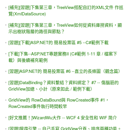
上課軟體之安裝與下載 -- Visual Studio & SQL Server
(Express)
Button_Click事件裡面的 參數 sender，以清單控制項為例
MIS2000Lab.的「HTML5 認證考試， 從零開始」#3-- HTML
Form 網頁表單 & 網頁裡的Script程式
「博客來」瘋了.... 2012/11/9截止，快來搶便宜
AdRotator，廣告輪播 #2 -- 以「後置程式碼（Code
Behind）」與「資料庫」來作設定
[習題].FindControl()方法 與 PlaceHolder控制項 #1（動態加入
「子控制項」，因Page_Load而發生的錯誤）
[天瓏書局]ASP.NET + HTML5 入門 必備書目（75折，團購優
惠價）
開始提供 ASP.NET專題實務（C#版）的勘誤表
[買一送一]前端+後端 = HTML5認證教材 + ASP.NET專題實