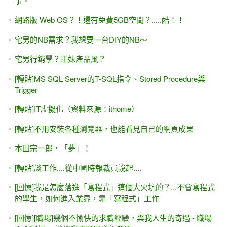
事。
網路版 Web OS？！還有免費5GB空間？.....酷！！
宅男的NB需求？我想要一台DIY的NB～
宅男行銷學？正妹產品風？
[轉貼]MS SQL Server的T-SQL指令、Stored Procedure與
Trigger
[轉貼]IT虛擬化（資料來源：ithome）
[轉貼]不用安裝各種瀏覽器，也能看見自己的網頁成果
本田宗一郎，「夢」！
[轉貼]談工作....從中國時報裁員說起....
[回憶]我是怎麼落進「寫程式」這個大火坑的？...不會寫程式
的學生，如何進入業界，靠「寫程式」工作
[回憶][職場]幾個不愉快的求職經驗，與我人生的奇遇 - 職場