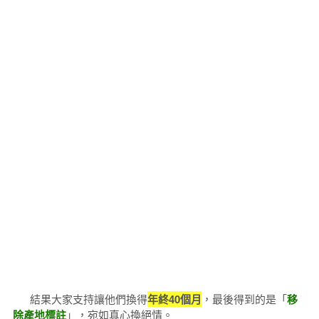
結果大家支持讓他們換得
年終40個月
，最後得到的是「
移
除產地標註
」，宛如真心換絕情。