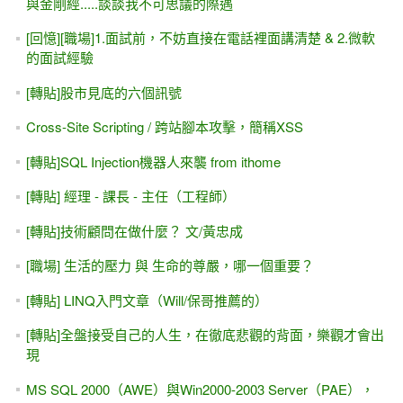
與金剛經.....談談我不可思議的際遇
[回憶][職場]1.面試前，不妨直接在電話裡面講清楚 & 2.微軟
的面試經驗
[轉貼]股市見底的六個訊號
Cross-Site Scripting / 跨站腳本攻擊，簡稱XSS
[轉貼]SQL Injection機器人來襲 from ithome
[轉貼] 經理 - 課長 - 主任（工程師）
[轉貼]技術顧問在做什麼？ 文/黃忠成
[職場] 生活的壓力 與 生命的尊嚴，哪一個重要？
[轉貼] LINQ入門文章（Will/保哥推薦的）
[轉貼]全盤接受自己的人生，在徹底悲觀的背面，樂觀才會出
現
MS SQL 2000（AWE）與Win2000-2003 Server（PAE），