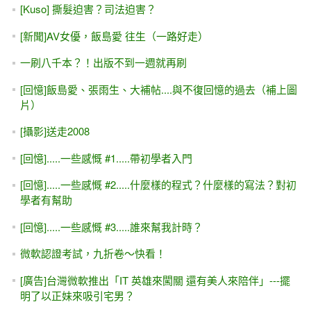
[Kuso] 撕髮迫害？司法迫害？
[新聞]AV女優，飯島愛 往生（一路好走）
一刷八千本？！出版不到一週就再刷
[回憶]飯島愛、張雨生、大補帖....與不復回憶的過去（補上圖
片）
[攝影]送走2008
[回憶].....一些感慨 #1.....帶初學者入門
[回憶].....一些感慨 #2.....什麼樣的程式？什麼樣的寫法？對初
學者有幫助
[回憶].....一些感慨 #3.....誰來幫我計時？
微軟認證考試，九折卷～快看！
[廣告]台灣微軟推出「IT 英雄來闖關 還有美人來陪伴」---擺
明了以正妹來吸引宅男？