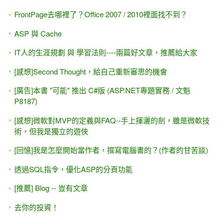
FrontPage去哪裡了？Office 2007 / 2010裡面找不到？
ASP 與 Cache
IT人的生涯規劃 與 學習法則----兩篇好文章，推薦給大家
[感想]Second Thought，給自己重新審思的機會
[廣告]本書 "可能" 推出 C#版 (ASP.NET專題實務 / 文魁
P8187)
[感想]微軟對MVP的定義與FAQ--手上揮灑的劍，雖是微軟技
術，但我是獨立的遊俠
[回憶]我是怎麼開始當作者，撰寫電腦書的？(作者的甘苦談)
透過SQL指令，優化ASP的分頁功能
[推薦] Blog -- 豈有文章
去你的投資！