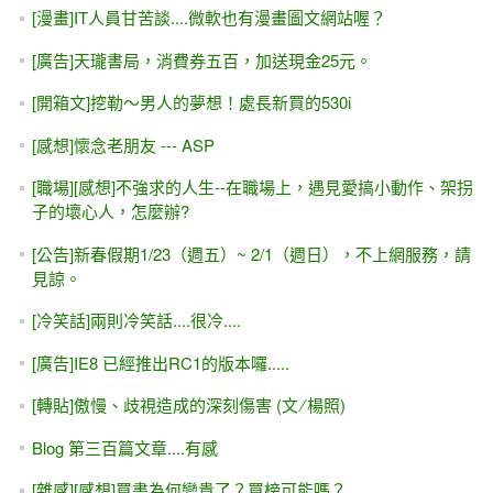
[漫畫]IT人員甘苦談....微軟也有漫畫圖文網站喔？
[廣告]天瓏書局，消費券五百，加送現金25元。
[開箱文]挖勒～男人的夢想！處長新買的530i
[感想]懷念老朋友 --- ASP
[職場][感想]不強求的人生--在職場上，遇見愛搞小動作、架拐
子的壞心人，怎麼辦?
[公告]新春假期1/23（週五）~ 2/1（週日），不上網服務，請
見諒。
[冷笑話]兩則冷笑話....很冷....
[廣告]IE8 已經推出RC1的版本囉.....
[轉貼]傲慢、歧視造成的深刻傷害 (文 ∕ 楊照)
Blog 第三百篇文章....有感
[雜感][感想]買書為何變貴了？買榜可能嗎？