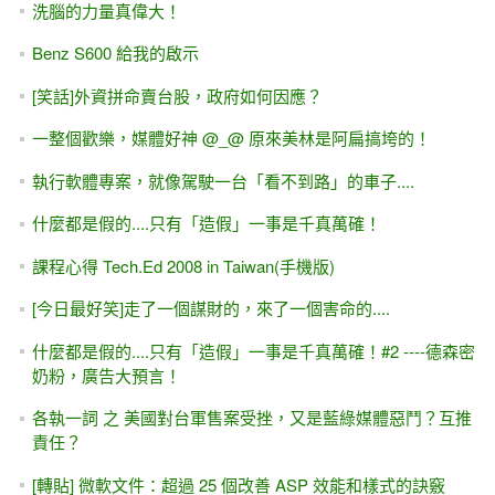
洗腦的力量真偉大！
Benz S600 給我的啟示
[笑話]外資拼命賣台股，政府如何因應？
一整個歡樂，媒體好神 @_@ 原來美林是阿扁搞垮的！
執行軟體專案，就像駕駛一台「看不到路」的車子....
什麼都是假的....只有「造假」一事是千真萬確！
課程心得 Tech.Ed 2008 in Taiwan(手機版)
[今日最好笑]走了一個謀財的，來了一個害命的....
什麼都是假的....只有「造假」一事是千真萬確！#2 ----德森密
奶粉，廣告大預言！
各執一詞 之 美國對台軍售案受挫，又是藍綠媒體惡鬥？互推
責任？
[轉貼] 微軟文件：超過 25 個改善 ASP 效能和樣式的訣竅