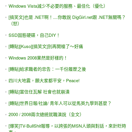
Windows Vista減少不必要的服務、最佳化（優化）
[搞笑文]也是 .NET啊！....你敢說 DigGirl.net跟 .NET無關嗎？
（怒）
SSD固態硬碟，自己DIY！
[轉貼][Kuso][搞笑文]別再開槍了～好痛
Windows 2008果然是好樣的！
[轉貼]給求職者的忠告：一千份履歷之後
四川大地震，願大家都平安，Peace!
[轉貼]當信任瓦解 社會也就崩潰
[轉貼]世界日報/社論/ 青年人可以從馬英九學到甚麼？
2000 / 2008兩次總統就職演說（全文）
[爆笑]TV-BullShit報導，以誇張的MSN人頭與對話，來針貶時