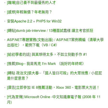
[職場]自己養不到最優秀的人才
[感想]年輕無價？年老無用？
安裝Apache 2.2 + PHP5 for Win32
[轉貼]dumb job-interview / 13種面試蠢樣 讓主考官抓狂
ASP.NET專題實務(文魁出版) / ASP.NET案例精編（清華大學
出版社），範例下載（VB / C#）
[給初學者的話] 與其想得太多，不如立刻動手作 #1
[推薦]Blog-- 我是馬克 I'm Mark （說好的年終呢）
[轉貼 政治文]張大春--「國人皆曰可殺」的大眾效應 / 小屁屁
是什麼意思？
[廣告]立即參加 IE 8推薦活動，Xbox 360、電影票大方送！
[代為宣傳] Microsoft Online -中文知識庫電子報 (2008 年 11
月)