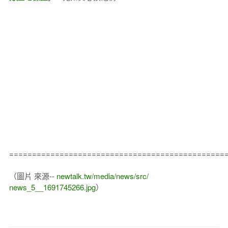
===============================================
（圖片 來源--
newtalk.tw/media/news/src/
news_5__1691745266.jpg
）