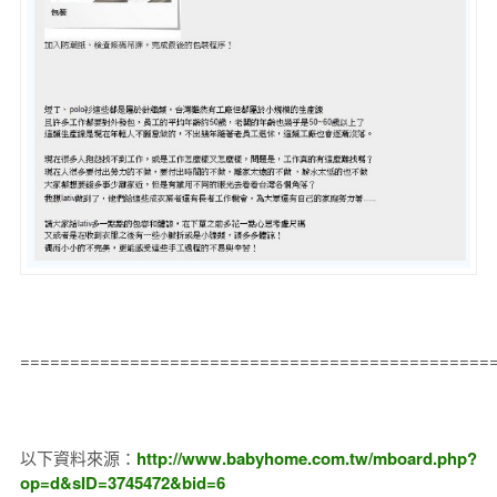
===============================================
以下資料來源：
http://www.babyhome.com.tw/mboard.php?
op=d&sID=3745472&bid=6