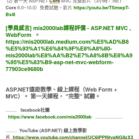
(2) 第一天 ASP.NET
Core
MVC 完整影片（3小時 / .NET
Core
6.0~10.0）免費試聽。影片
https://youtu.be/TSmwpT-
Bx4I
[學員感言] mis2000lab課程評價 - ASP.NET MVC ,
WebForm
。
https://mis2000lab.medium.com/%E5%AD%B8
%E5%93%A1%E6%84%9F%E8%A8%80-
mis2000lab%E8%AA%B2%E7%A8%8B%E8%A9
%95%E5%83%B9-asp-net-mvc-webform-
77903ce9680b
ASP.NET遠距教學、線上課程（Web Form +
MVC）。
第一天課程， "完整" 試聽。
.........
facebook社團
https://www.facebook.com/mis2000lab
......................
.........
YouTube (ASP.NET) 線上教學影
片
https://www.youtube.com/channel/UC6IPPf6tvsNG8zX3