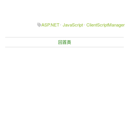
ASP.NET
JavaScript
ClientScriptManager
回首頁