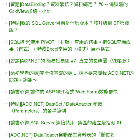
[中文翻譯] ASP.NET 5 概觀 (ASP.NET 5 Overview，原作
Tom FitzMacken 2014/11/12)
實戰ASP.NET MVC 1.0 #3，新增一筆資料（Create / Add）
該學ASP或是ASP.NET？....從「驚見一本ASP新書上市」說
起
VS 2017上面找不到 .NET 4.7 ?
ASP.NET 5 / .NET Core MVC 網路購物商城（線上教學）
[第一波]獎品出爐....加入MIS2000Lab. 臉書(fb) 與 Google+
(g+)，送書！
MD5，好用的編碼加密程式。各種程式語言都有喔～（賀！
百文達成）
ASP.NET轉成PDF檔輸出 (iTextSharp相關範例)
[VB / C#] List 排序(sort)的作法 from 微軟msdn網站
[廣告]研討會--8月31日一次上手ASP.NET MVC表單驗證實戰