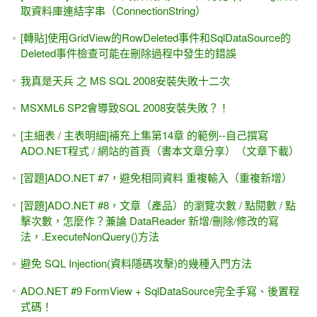
Model Binding入門、簡介、初試身手 #3 -- Web Form、
Repository 與 .TryUpdateModel()方法
[好書推薦]下集（<big>第二版</big>黑皮書），ASP.NET 4.0
專題實務 II--範例應用與4.0新功能（松崗）VB/C#雙語法
[團購] ASP.NET專題實務(文魁出版) VB / C#版都有，數量有
限 售完為止
補習班（學校）專用書 -- ASP.NET學習教材、核心教材
(2013年底的出書計畫)
[習題] 補充上集Ch.14--自己撰寫SqlDataSource「新增資
料」，並採用參數(InsertParameters)
[習題]ADO.NET，兩個TextBox欄位作相互查詢 （附AJAX範
例）
[給初學者的話] IT世界裡面，沒有一本搞定的「初學者聖經」
[勘誤]VS 2013因為ASP.NET FriendlyURLs（易記URL）產生