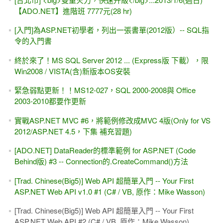
ASP.NET(Visual Studio) -- SqlDataSource 與 MySQL的設定
與錯誤解決
[台北]5/17(雙週日) Allen Kuo 的 ASP.NET 程式技巧進階班
(遠距教學)
[RWD] GridView搭配 FooTable (jQuery) 的表格效果 -- 自動折
疊
[範例集]簡體中文書 -- ASP.NET程序開發範例寶典 (人民郵電
出版社 )
[習題]ASP.NET製作網頁版的[小]計算機 #2 -- Button_Click事
件裡面的 參數 sender
[給初學者的話]眼大肚皮小 -- 學程式設計，不是去餐廳吃到
飽。
安裝與下載 VS2022，x64打造的IDE開發工具 (.NET Core 6
MVC)