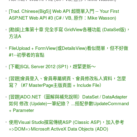
ASP.NET網頁播放音效（音樂）
[習題]ASP.NET動態加入控制項 -- 動態加入TextBox，每寫完
一格會自動跳去(.Focus()方法)下一格
[ASP.NET MVC] 十分鐘介紹 WebAPI -沒有UI畫面的後端程
式
[習題]上集 Ch 14-4 撰寫ADO.NET DataReader的分頁程式
#3（搭配SQL 2012指令 OFFSET...FETCH）
ASP.NET與 JavaScript -- ClientScriptManager 類別
[習題]ASP.NET 讀取 PDF檔案、轉成 TXT文字檔
ASP.NET 2.0二十個實用小範例
Button_Click事件裡面的 參數 sender，以清單控制項為例
MIS2000Lab.的「HTML5 認證考試， 從零開始」#3-- HTML
Form 網頁表單 & 網頁裡的Script程式
AdRotator，廣告輪播 #2 -- 以「後置程式碼（Code