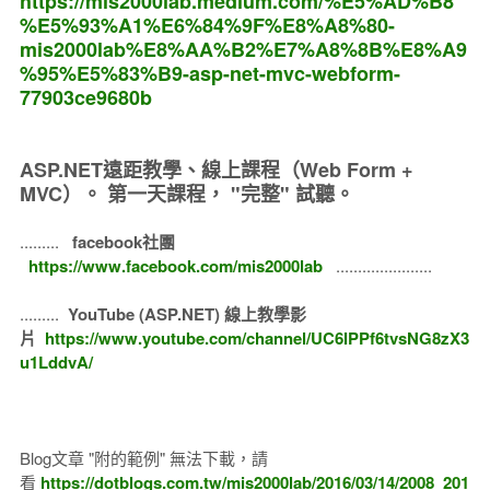
https://mis2000lab.medium.com/%E5%AD%B8
%E5%93%A1%E6%84%9F%E8%A8%80-
mis2000lab%E8%AA%B2%E7%A8%8B%E8%A9
%95%E5%83%B9-asp-net-mvc-webform-
77903ce9680b
ASP.NET遠距教學、線上課程（Web Form +
MVC）。
第一天課程， "完整" 試聽。
.........
facebook社團
https://www.facebook.com/mis2000lab
......................
.........
YouTube (ASP.NET) 線上教學影
片
https://www.youtube.com/channel/UC6IPPf6tvsNG8zX3
u1LddvA/
Blog文章 "附的範例" 無法下載，請
看
https://dotblogs.com.tw/mis2000lab/2016/03/14/2008_201