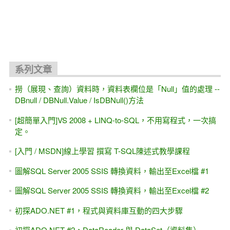
關聯文章
[課程大綱]ASP.NET入門實戰班(五週) -- 上課流程大公開、與
書本的對照
[習題]GridView樣版內部，改用
CheckBox/Radio/DropDownList（單/複選）控制項，取代
TextBox #0--基礎篇（上集 第八章）
[習題]動態新增 DropDownList或 ListBox底下的新項目
（Item）#2 [左右搬移]（單/複選皆可用）簡單版
ASP.NET MVC 線上相簿 (PhotoSharing) - 線上教學課程
[亂碼？] VS 2008與 VS 2010之間程式互轉，出現亂碼？
[ASP.NET Core MVC] 三小時 初學者 快速入門 (也適用 .NET
6.0~8.0~10.0版 + VS2022 / VS2026)