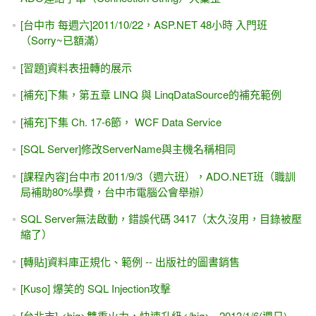
2011 接下來的出書計畫 (Sorry...不一定能履行喔)
無限下拉的資料呈現 (類似FaceBook，分頁效果) #2 - 圖片版
的首頁
[入門的危機]從 "用功的" ASP.NET初學者談起......
[.NET 4.5]GridView自訂分頁的新屬性，AllowCustomPaging
與 VirtualItemCount #2 範例 - DataReader +資料庫分頁
ASP.NET -IIS 與 檔案上傳的安全設定
列出本機（localhost）的使用者帳號（User Account） #2 --
Using DirectoryEntry
[ASP.NET 9.0 MVC] .NET 9.0在 mis2000lab的 MVC課程中
有哪些變化？
如何在移除並重新安裝 IIS 之後，修復 .NET Framework對應
（Mapping）
[好書推薦][.NET]進入IT產業必讀的200個.NET面試決勝題