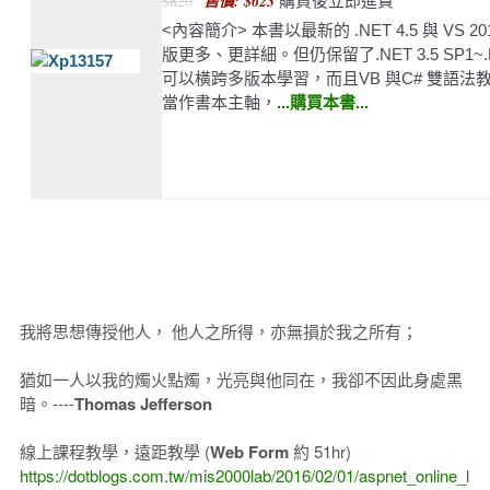
$820
售價: $623
購買後立即進貨
<內容簡介> 本書以最新的 .NET 4.5 與 V
版更多、更詳細。但仍保留了.NET 3.5 SP1~
可以橫跨多版本學習，而且VB 與C# 雙語
當作書本主軸，
...購買本書...
我將思想傳授他人， 他人之所得，亦無損於我之所有；
猶如一人以我的燭火點燭，光亮與他同在，我卻不因此身處黑
暗。----
Thomas Jefferson
線上課程教學，遠距教學 (
Web Form
約 51hr)
https://dotblogs.com.tw/mis2000lab/2016/02/01/aspnet_online_l