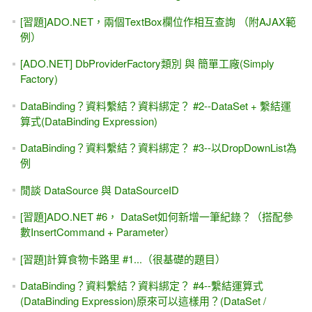
[習題]念念不忘的「按下Enter」送出，Form表單的
DefaultButton屬性
[廣告]老王賣瓜.....哪本 ASP.NET的書值得你留下來？
[讀書心得]資料分頁的最佳化，以SQL 2012的 OFFSET-
FETCH為例
[IT邦幫忙]鐵人賽 -- MIS2000 Lab，我的IT人生與職場--從零
開始的前十五年 與 我的微創業
[youtube影片] ASP.NET - Model Binding 從MVC到Web Form
都可使用
這就是我們的學校教出來的 [程式設計].....Orz 兼論 [教學]與
[良心]
Model Binding入門、簡介、初試身手 #1 -- 搭配ASP.NET
Web Form (不使用EF)
[.NET 4.5] ASP.NET 使用 Async 和 Await (非同步) 同時發出