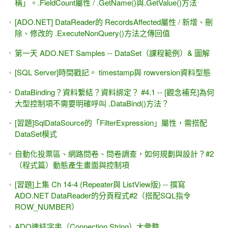
跟Windows 8的非同步開發模型
WCF 新手入門 #3 -- 撰寫Client端程式，引用WCF (如何呼叫
WSDL ?)
[YouTube線上教學] -- MIS2000 Lab.開始提供 ASP.NET 線上
教學影片
[習題] FindControl 簡單練習--FormView/DetailsView，自己修
改樣板裡面的控制項後，資料無法新增？
File 與 Log #2----[圖片版]訪客計數器（用.txt檔案來記錄）
Visual Studio是ASP.NET開發的優良工具！
中國內地的書名--[ASP.NET 案例精編]
[AI教你寫程式]透過AI, Copilot能學會ASP.NET MVC嗎？30分
鐘試試看
[轉貼] PTT -- 軟體人的心路歷程分享 （補習電腦、學習寫程
式、出書、出國、求職...這位前輩都經歷過了）