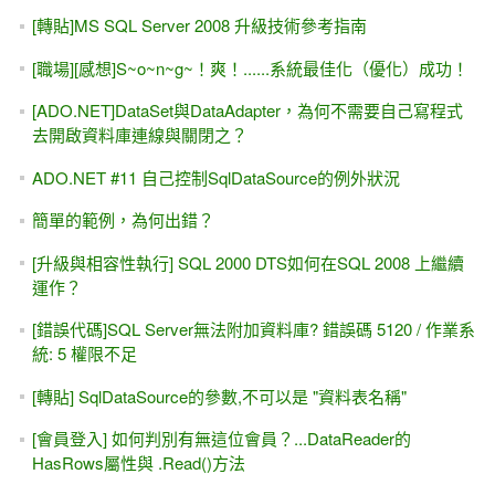
錯誤 -- 跨網頁張貼（Cross-Page Posting），微軟稱為「跨
網頁公布」
推薦文章--[入門經驗談]買幾本ASP.NET for C#的書就代表懂
C#？？
Web Service入門 #3，[小改版] 呼叫現成的Web Service 給我
的程式來用
簡單的範例，為何出錯？
昨天臉書大斷線，談「科技憂慮」.....我的系統該升級到哪種
技術? Web or Windows ?網路不通怎麼辦?
ASP.NET 2.0/3.5 ---- DIY快速學習法
向一本好書道別 -- 章立民老師的「用實例學ASP.NET 3.5-基
礎篇」
ListView 的 ItemCommand事件中，找到是 "第幾列"執行的？
某一列的索引值？ ListViewDataItem的 DisplayIndex屬性 /
DataItemIndex屬性