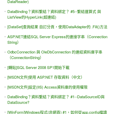
多個 Web要求, 存取多個網頁
上集 Ch.10 -- .Controls() / .Controls[]的補充範例 #1
[習題]自訂ASP.NET日曆控制項（Calendar）的日期--個人行
事曆
[習題]String.Format()，裡面的 {0}與{1}是什麼意思？
ASP.NET MVC 的 JavaScriptResult
最淺、最入門、從零開始 -- ASP.NET MVC 4.0 實務專題範例
教學
.NET的世界裡，"入門的" VB / C#語法轉換不該是一個問題。
[前端React +後端 ASP.NET WebAPI] 使用 VS2022開發環
境，請 AI幫我寫程式
LINQ-to-SQL與資料分頁 -- Skip與Take函數
黑暗執行緒 -- ASP.NET MVC 3 豬走路 範例 (View Engine，
選Razor)