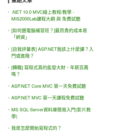
重點文章
.NET 10.0 MVC線上教程/教學 -
MIS2000Lab課程大綱 與 免費試聽
[如何選電腦補習班？]最昂貴的成本是
「師資」
[自我評量表] ASP.NET我該上什麼課？入
門或進階？
[轉職] 寫程式真的能發大財、年薪百萬
嗎？
ASP.NET Core MVC 第一天免費試聽
ASP.NET MVC 第一天課程免費試聽
MS SQL Server資料庫簡易入門(影片教
學)
我是怎麼開始寫程式的？