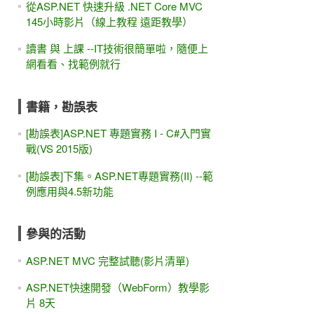
從ASP.NET 快速升級 .NET Core MVC
145小時影片（線上教程 遠距教學）
讀書 與 上課 --IT技術很簡單啦，隨便上
網看看、找範例就行
書籍，勘誤表
[勘誤表]ASP.NET 專題實務 I - C#入門實
戰(VS 2015版)
[勘誤表]下集。ASP.NET專題實務(II) --範
例應用與4.5新功能
參與的活動
ASP.NET MVC 完整試聽(影片清單)
ASP.NET快速開發（WebForm）教學影
片 8天