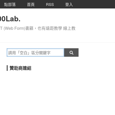
點部落
首頁
RSS
登入
0Lab.
T (Web Form)書籍，也有遠距教學 線上教
贊助商連結