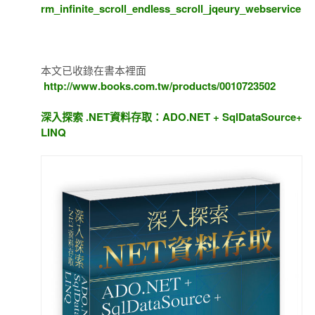
rm_infinite_scroll_endless_scroll_jqeury_webservice
本文已收錄在書本裡面
http://www.books.com.tw/products/0010723502
深入探索 .NET資料存取：ADO.NET + SqlDataSource+
LINQ