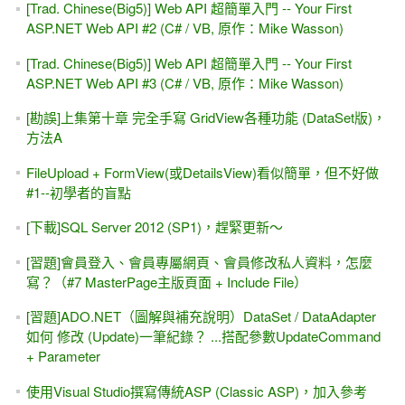
[YouTube影片] GridView + DetailsView兩者的資料與"頁數"連
動
ADO.NET #4.1（改），自己設定畫面，讓SqlDataSource幫
我「刪除」一筆資料
iframe 與 Page指示詞 之 MaintainScrollPositionOnPostback
屬性
YouTube影片 - ASP.NET(Web Form)的 PostBack入門小範例
DataAdapter的 .Fill()方法，同時執行多個查詢
無限下拉的資料呈現 (類似FaceBook，分頁效果) #2 - 圖片版
的首頁
一個範例搞清楚 "前端"與 "後端" -- 以jQuery UI搭配 ASP.NET
控制項(Button)為例
會員登入、會員專屬網頁、會員修改私人資料，怎麼寫？
（#5，障眼法 DataBinding Expression）使用者登入後（新
增、刪除、編輯）各種動作的權限