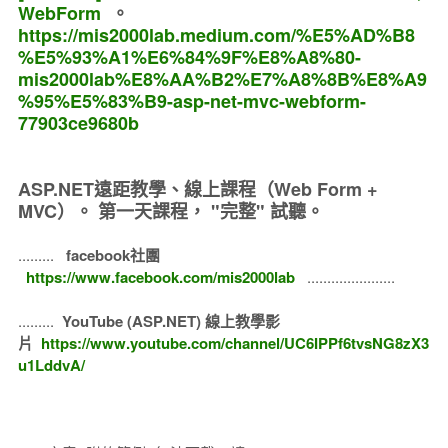
WebForm
。
https://mis2000lab.medium.com/%E5%AD%B8
%E5%93%A1%E6%84%9F%E8%A8%80-
mis2000lab%E8%AA%B2%E7%A8%8B%E8%A9
%95%E5%83%B9-asp-net-mvc-webform-
77903ce9680b
ASP.NET遠距教學、線上課程（Web Form +
MVC）。
第一天課程， "完整" 試聽。
.........
facebook社團
https://www.facebook.com/mis2000lab
......................
.........
YouTube (ASP.NET) 線上教學影
片
https://www.youtube.com/channel/UC6IPPf6tvsNG8zX3
u1LddvA/