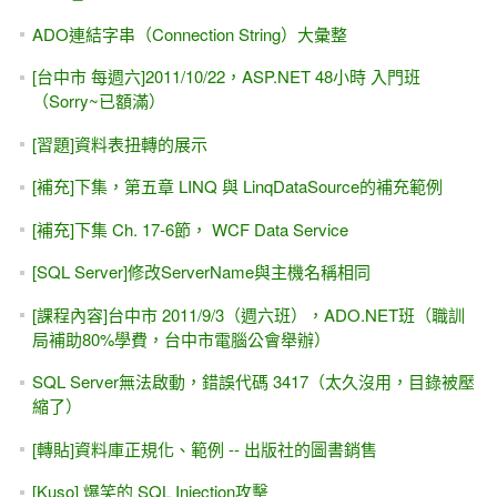
板」該怎麼取代？
上課軟體之安裝與下載 -- Visual Studio & SQL Server
(Express)
[簡體中文 / 原文書] ASP.NET 4.5數據庫入門經典 & C# 敏捷
開發實踐
[YouTube影片] 我的 GridView有「新增」功能
SQL Server 2016 (Express) 安裝 - Management Studio 管理
工具
[MSDN範例]Strongly Typed 強型別 (類別檔)
[轉貼] 簡單易懂、範例實用的 ASP.NET Web Form教學網站
ASP.NET Button控制項的 PostBackUrl屬性，還會執行 Click
事件嗎？
Xamarin入門的第一個範例
ASP.NET Core & ADO.NET 入門 #2 -- 讀取appsettings.json