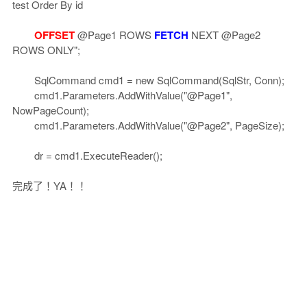
test Order By id
OFFSET
@Page1 ROWS
FETCH
NEXT @Page2
ROWS ONLY";
SqlCommand cmd1 = new SqlCommand(SqlStr, Conn);
cmd1.Parameters.AddWithValue("@Page1",
NowPageCount);
cmd1.Parameters.AddWithValue("@Page2", PageSize);
dr = cmd1.ExecuteReader();
完成了！YA！！