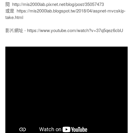
閱 http://mis2000lab.pixnet.net/blog/post/35057473
或是 https://mis2000lab.blogspot.tw/2018/04/aspnet-mvcskip-
take.html
影片網址 - https://www.youtube.com/watch?v=37q5qez6cbU