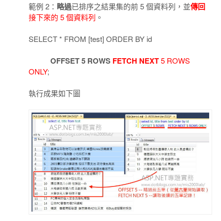
範例 2：
略過
已排序之結果集的前 5 個資料列，並
傳回
接下來的 5 個資料列
。
SELECT * FROM [test] ORDER BY id
OFFSET 5 ROWS
FETCH NEXT
5 ROWS
ONLY
;
執行成果如下圖