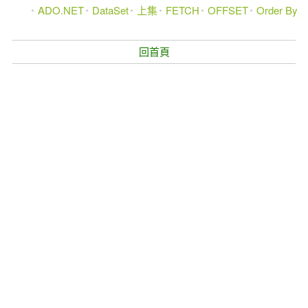
ADO.NET
DataSet
上集
FETCH
OFFSET
Order By
回首頁