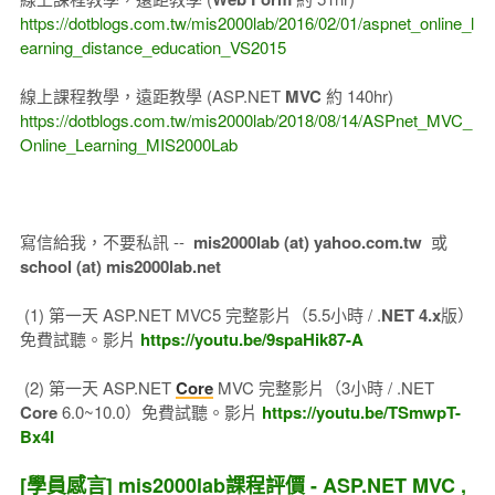
https://dotblogs.com.tw/mis2000lab/2016/02/01/aspnet_online_l
earning_distance_education_VS2015
線上課程教學，遠距教學 (ASP.NET
MVC
約 140hr)
https://dotblogs.com.tw/mis2000lab/2018/08/14/ASPnet_MVC_
Online_Learning_MIS2000Lab
寫信給我，不要私訊 --
mis2000lab (at) yahoo.com.tw
或
school (at) mis2000lab.net
(1) 第一天 ASP.NET MVC5 完整影片（5.5小時 / .
NET 4.x
版）
免費試聽。影片
https://youtu.be/9spaHik87-A
(2) 第一天 ASP.NET
Core
MVC 完整影片（3小時 / .NET
Core
6.0~10.0）免費試聽。影片
https://youtu.be/TSmwpT-
Bx4I
[學員感言] mis2000lab課程評價 - ASP.NET MVC ,