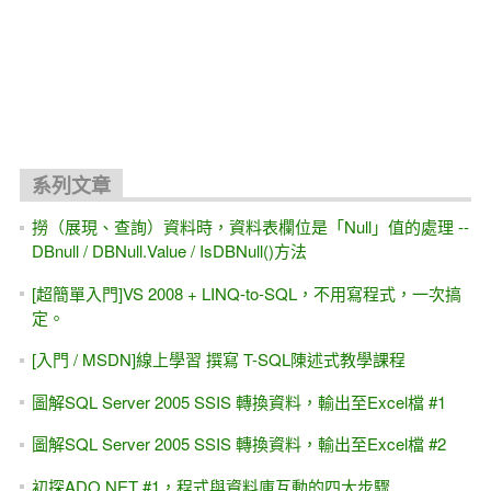
關聯文章
ASP.NET 10.0 MVC 線上教學 免費試聽 教學視頻
[ASP.NET MVC] Web API測試工具 Http Fuzzing - VS2026/
.NET 10.0
[AI教你寫程式]透過AI, Copilot能學會ASP.NET MVC嗎？30分
鐘試試看
[轉職,求職]我適合做 程式設計嗎？免費4小時實戰課程 看自
己適不適合? (Web後端)
[ASP.NET Core MVC] 三小時 初學者 快速入門 (也適用 .NET
6.0~8.0~10.0版 + VS2022 / VS2026)