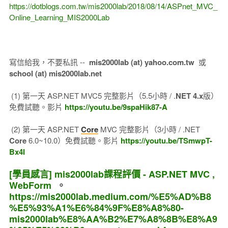
https://dotblogs.com.tw/mis2000lab/2018/08/14/ASPnet_MVC_
Online_Learning_MIS2000Lab
寫信給我，不要私訊 --
mis2000lab (at) yahoo.com.tw
或
school (at) mis2000lab.net
(1) 第一天 ASP.NET MVC5 完整影片（5.5小時 / .
NET 4.x
版）
免費試聽。影片
https://youtu.be/9spaHik87-A
(2) 第一天 ASP.NET
Core
MVC 完整影片（3小時 / .NET
Core
6.0~10.0）免費試聽。影片
https://youtu.be/TSmwpT-
Bx4I
[學員感言] mis2000lab課程評價 - ASP.NET MVC ,
WebForm
。
https://mis2000lab.medium.com/%E5%AD%B8
%E5%93%A1%E6%84%9F%E8%A8%80-
mis2000lab%E8%AA%B2%E7%A8%8B%E8%A9