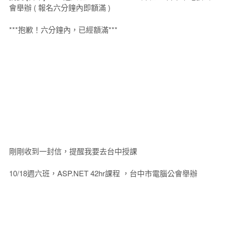
會舉辦 ( 報名六分鐘內即額滿 )
***抱歉！六分鐘內，已經額滿***
剛剛收到一封信，提醒我要去台中授課
10/18週六班，ASP.NET 42hr課程 ，台中市電腦公會舉辦