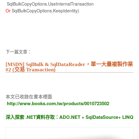
SqlBulkCopyOptions.UseInternalTransaction
Or
SqlBulkCopyOptions.KeepIdentity)
下一篇文章：
[MSDN] SqlBulk & SqlDataReader，單一大量複製作業
#2 (交易 Transaction)
本文已收錄在書本裡面
http://www.books.com.tw/products/0010723502
深入探索 .NET資料存取：ADO.NET + SqlDataSource+ LINQ