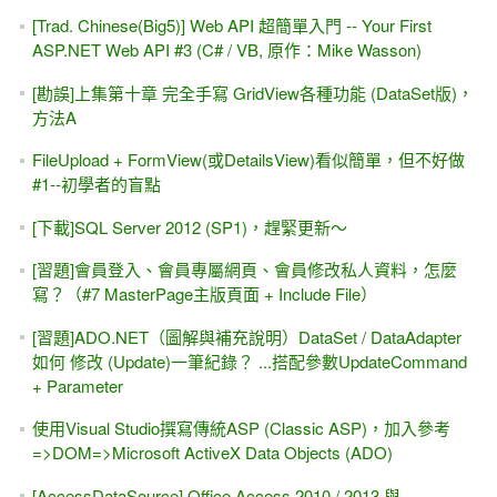
[團購] 深入探索 .NET資料存取：ADO.NET +
SqlDataSource+ LINQ (松崗)
[YouTube影片] 動態加入 ASP.NET 控制項 與 事件 /
Controls.Add()
[YouTube影片] GridView + DetailsView兩者的資料與"頁數"連
動
ADO.NET #4.1（改），自己設定畫面，讓SqlDataSource幫
我「刪除」一筆資料
iframe 與 Page指示詞 之 MaintainScrollPositionOnPostback
屬性
YouTube影片 - ASP.NET(Web Form)的 PostBack入門小範例
DataAdapter的 .Fill()方法，同時執行多個查詢
無限下拉的資料呈現 (類似FaceBook，分頁效果) #2 - 圖片版
的首頁
一個範例搞清楚 "前端"與 "後端" -- 以jQuery UI搭配 ASP.NET