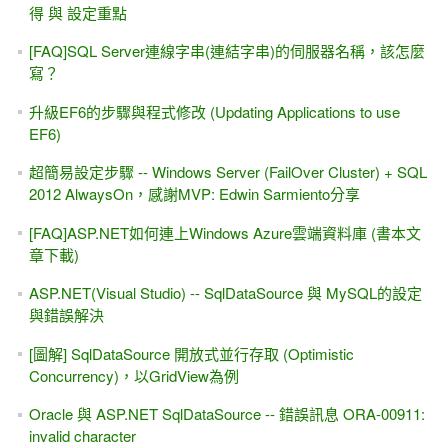
[影片教學]EF 6 DB First簡單操作 - (1) POCO產生 .tt檔，(2)
EDM工具
[讀書心得] .NET 資料存取最佳化的一些方法 (ADO.NET)
下載文章的範例 - 點部落 mis2000lab (2008~2015年）
[YouTube影片] .NET 4.5 非同步程式，從一張圖知道原來如此
(async & await)
ASP.NET MVC (自修 / 網路自學)
無限下拉的資料呈現 (類似FaceBook，分頁效果) - jQuery +
Web Service + Repeater控制項
[團購 全台最低價！] ASP.NET專題實務 (VS 2015版）上下兩
集
[遠距教學、教學影片] ASP.NET (Web Form) 課程上線！
MIS2000Lab.主講
遠距教學課程 對應 書本內容（ASP.NET專題實務 VS2015