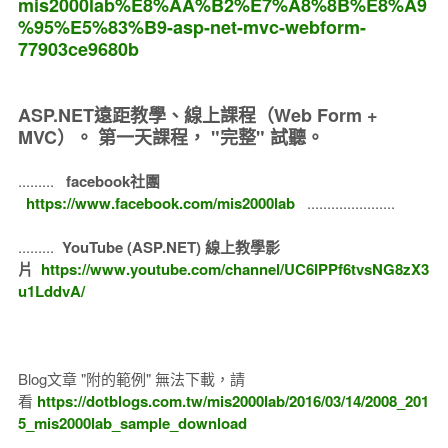
mis2000lab%E8%AA%B2%E7%A8%8B%E8%A9
%95%E5%83%B9-asp-net-mvc-webform-
77903ce9680b
ASP.NET遠距教學、線上課程（Web Form +
MVC）。
第一天課程， "完整" 試聽。
.........
facebook社團
https://www.facebook.com/mis2000lab
......................
.........
YouTube (ASP.NET) 線上教學影
片
https://www.youtube.com/channel/UC6IPPf6tvsNG8zX3
u1LddvA/
Blog文章 "附的範例" 無法下載，請
看
https://dotblogs.com.tw/mis2000lab/2016/03/14/2008_201
5_mis2000lab_sample_download