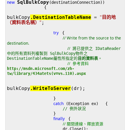
new
SqlBulkCopy
(destinationConnection))

                {

"
目的地
bulkCopy
.DestinationTableName
 = 
（資料表名稱）
"
;
try   
// Write from the source to the 
destination.

                                                    //  
將已提供之 IDataReader
中的所有資料列複製到 SqlBulkCopy物件之 
DestinationTableName屬性所指定的
目的資料表
。
                                                    //  參考資料  
http://msdn.microsoft.com/zh-
bulkCopy
.WriteToServer
                    }

catch
 (Exception ex)   {

// 例外狀況
                    }

finally   
{

// 關閉連線、釋放資源
                        dr.Close();
