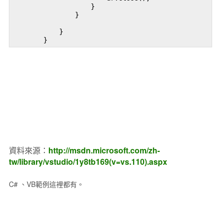
                    }

                }

            }

        }
資料來源：
http://msdn.microsoft.com/zh-
tw/library/vstudio/1y8tb169(v=vs.110).aspx
C# 、VB範例這裡都有。