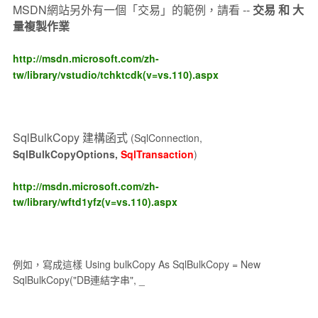
MSDN網站另外有一個「交易」的範例，請看 --
交易 和 大
量複製作業
http://msdn.microsoft.com/zh-
tw/library/vstudio/tchktcdk(v=vs.110).aspx
SqlBulkCopy 建構函式
(SqlConnection,
SqlBulkCopyOptions,
SqlTransaction
)
http://msdn.microsoft.com/zh-
tw/library/wftd1yfz(v=vs.110).aspx
例如，寫成這樣 Using bulkCopy As SqlBulkCopy = New
SqlBulkCopy("DB連結字串", _