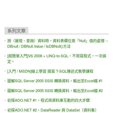
關聯文章
ASP.NET 10.0 MVC 線上教學 免費試聽 教學視頻
[ASP.NET MVC] Web API測試工具 Http Fuzzing - VS2026/
.NET 10.0
[ASP.NET MVC] 檔案上傳 FileUpload，讀取Excel檔 多筆記
錄，批次寫入資料庫 (NPOI)
[AI教你寫程式]透過AI, Copilot能學會ASP.NET MVC嗎？30分
鐘試試看
[轉職,求職]我適合做 程式設計嗎？免費4小時實戰課程 看自
己適不適合? (Web後端)
[ASP.NET Core MVC] 三小時 初學者 快速入門 (也適用 .NET
6.0~8.0~10.0版 + VS2022 / VS2026)