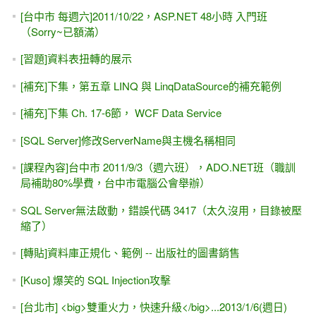
C# 6.0 字串插值 (String Interpolation) 無法使用？ VS 2015 &
2017 啟用 C# 6 / VB 14
遠距教學 -- 板書？...... 寫字、塗鴉、畫圖，傳統教室的「黑
板」該怎麼取代？
上課軟體之安裝與下載 -- Visual Studio & SQL Server
(Express)
[簡體中文 / 原文書] ASP.NET 4.5數據庫入門經典 & C# 敏捷
開發實踐
[YouTube影片] 我的 GridView有「新增」功能
SQL Server 2016 (Express) 安裝 - Management Studio 管理
工具
[MSDN範例]Strongly Typed 強型別 (類別檔)
[轉貼] 簡單易懂、範例實用的 ASP.NET Web Form教學網站
Excel 2016的安裝資料夾？ .xls檔的圖示消失不見了