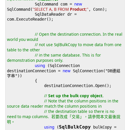
new
            SqlCommand com = 
"SELECT A, B
FROM 
Product
;"
SqlCommand(
, Conn);

            SqlDataReader dr = 
com.ExecuteReader();

// Open the destination connection. In the real 
world you would 
// not use SqlBulkCopy to move data from one 
table to the other 
// in the same database. This is for 
demonstration purposes only.
using
 (SqlConnection 
new
destinationConnection = 
 SqlConnection("DB連結
字串"))

            {

                destinationConnection.Open();

// 
Set up the bulk copy object. 
// Note that the column positions in the 
source
 data reader match the column positions in 
// the destination table so there is no 
need to
 map columns.  若要改成「交易」，請參閱本文最後說
明。
using
SqlBulkCopy
 (
 bulkCopy = 