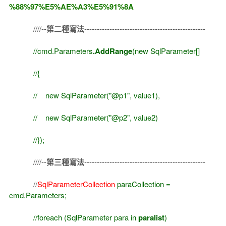
%88%97%E5%AE%A3%E5%91%8A
////--
第二種寫法
------------------------------------------------
//cmd.Parameters
.AddRange
(new SqlParameter[]
//{
// new SqlParameter("@p1", value1),
// new SqlParameter("@p2", value2)
//});
////--
第三種寫法
------------------------------------------------
//
SqlParameterCollection
paraCollection =
cmd.Parameters;
//foreach (SqlParameter para in
paralist
)