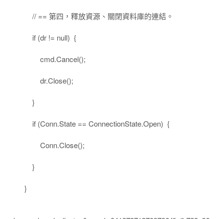
// == 第四，釋放資源、關閉資料庫的連結。
if (dr != null) {
cmd.Cancel();
dr.Close();
}
if (Conn.State == ConnectionState.Open) {
Conn.Close();
}
}