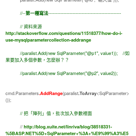
//--
第一種寫法
------------------------------------------------
// 資料來源
http://stackoverflow.com/questions/11518377/how-do-i-
use-mysqlparametercollection-addrange
//paralist.Add(new SqlParameter("@p1", value1)); //如
果要加入多個參數，怎麼辦？？
//paralist.Add(new SqlParameter("@p2", value2));
cmd.Parameters
.AddRange
(paralist
.ToArray
<SqlParameter>
());
// 把「陣列」值，批次加入參數裡面
//
http://blog.xuite.net/linriva/blog/38518331-
%5BASP.NET%5D+SqlParameter+%3A+%E9%99%A3%E5