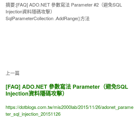
摘要:[FAQ] ADO.NET 參數寫法 Parameter #2（避免SQL
Injection資料隱碼攻擊）
SqlParameterCollection .AddRange()方法
上一篇
[FAQ] ADO.NET 參數寫法 Parameter（避免SQL
Injection資料隱碼攻擊）
https://dotblogs.com.tw/mis2000lab/2015/11/26/adonet_parame
ter_sql_injection_20151126