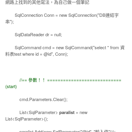
網路上找到的其他寫法，為自己做一個筆記
SqlConnection Conn = new SqlConnection("DB連結字
串");
SqlDataReader dr = null;
SqlCommand cmd = new SqlCommand("select * from 資
料表test where id = @id", Conn);
//== 參數！！ ============================
(start)
cmd.Parameters.Clear();
List<SqlParameter>
paralist
= new
List<SqlParameter>();
paralist.Add(new SqlParameter("@id", "輸入值")));