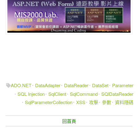
ADO.NET
DataAdapter
DataReader
DataSet
Parameter
SQL Injection
SqlClient
SqlCommand
SQlDataReader
SqlParameterCollection
XSS
攻擊
參數
資料隱碼
回首頁