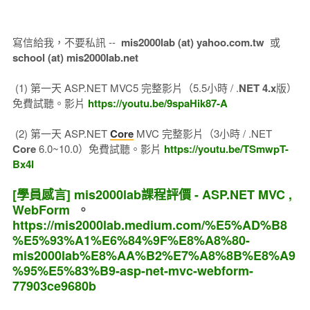
寫信給我，不要私訊 --
mis2000lab (at) yahoo.com.tw
或
school (at) mis2000lab.net
(1) 第一天 ASP.NET MVC5 完整影片（5.5小時 / .
NET 4.x
版）
免費試聽。影片
https://youtu.be/9spaHik87-A
(2) 第一天 ASP.NET
Core
MVC 完整影片（3小時 / .NET
Core
6.0~10.0）免費試聽。影片
https://youtu.be/TSmwpT-
Bx4I
[學員感言] mis2000lab課程評價 - ASP.NET MVC ,
WebForm
。
https://mis2000lab.medium.com/%E5%AD%B8
%E5%93%A1%E6%84%9F%E8%A8%80-
mis2000lab%E8%AA%B2%E7%A8%8B%E8%A9
%95%E5%83%B9-asp-net-mvc-webform-
77903ce9680b