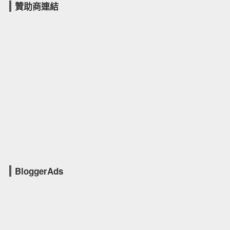
[ASP.NET MVC] VS2022 / .NET Core 6的改變？如何購買
mis2000lab線上課程？
[ASP.NET Core] WebAPI與JWT簡易入門
[ASP.NET Core] WebAPI與 Postman簡易入門
[ASP.NET Core MVC] 01-2A 初學者的第二堂課(採用
VS2019)
[ASP.NET]OutputCache輸出快取 - Web Form + MVC適用
(.NET Framework)
[學員感言] ASP.NET MVC 線上課程，半年加薪150%
ASP.NET - NPOI匯出Excel、讀取Excel（批次新增、輸入大
量數據）
在下定決心以前，請不要急著繳費
[youtube影片] ASP.NET - Model Binding 從MVC到Web Form
都可使用