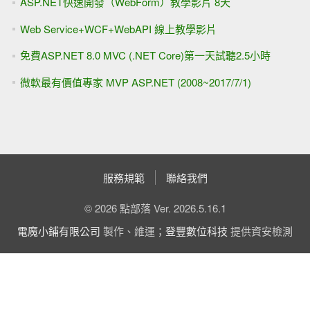
[舊學員回娘家] 免費3天 ASP.NET MVC影片 給您觀賞
自己寫 ASP.NET MVC分頁（.Skip() 與.Take() ）
[youtube影片]ASP.NET專題實務(I)，上集第六章DetailsView
& FormView
[UI / UX] 使用者是笨蛋？！
無法開啟登入所要求的資料庫 xxx。登入失敗。 使用者
'XXX\yyyy' 的登入失敗
[團購] ASP.NET專題實務 (VS2017) 上下兩集 1220元含郵
VS 2017上面找不到 .NET 4.7 ?
[線上直播 遠距教學] 9/24週日班, ASP.NET入門實戰 +
ADO.NET進階
Day 5 - SqlDataSource各種變化 與 "半"手工製作
Day 3 - 網頁與資料庫