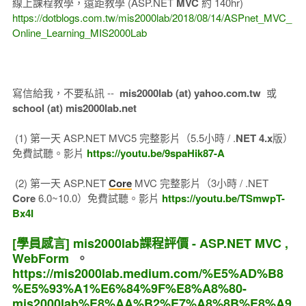
線上課程教學，遠距教學 (ASP.NET
MVC
約 140hr)
https://dotblogs.com.tw/mis2000lab/2018/08/14/ASPnet_MVC_
Online_Learning_MIS2000Lab
寫信給我，不要私訊 --
mis2000lab (at) yahoo.com.tw
或
school (at) mis2000lab.net
(1) 第一天 ASP.NET MVC5 完整影片（5.5小時 / .
NET 4.x
版）
免費試聽。影片
https://youtu.be/9spaHik87-A
(2) 第一天 ASP.NET
Core
MVC 完整影片（3小時 / .NET
Core
6.0~10.0）免費試聽。影片
https://youtu.be/TSmwpT-
Bx4I
[學員感言] mis2000lab課程評價 - ASP.NET MVC ,
WebForm
。
https://mis2000lab.medium.com/%E5%AD%B8
%E5%93%A1%E6%84%9F%E8%A8%80-
mis2000lab%E8%AA%B2%E7%A8%8B%E8%A9