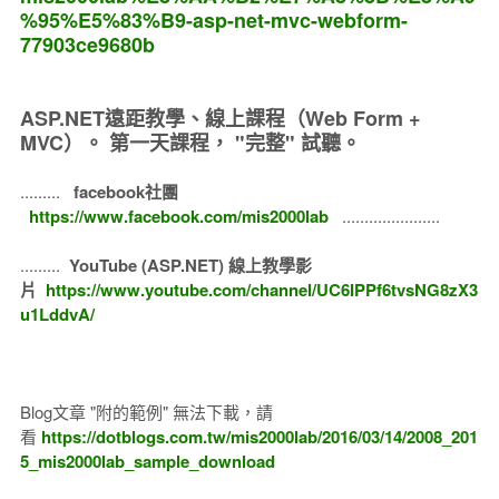
%95%E5%83%B9-asp-net-mvc-webform-
77903ce9680b
ASP.NET遠距教學、線上課程（Web Form +
MVC）。
第一天課程， "完整" 試聽。
.........
facebook社團
https://www.facebook.com/mis2000lab
......................
.........
YouTube (ASP.NET) 線上教學影
片
https://www.youtube.com/channel/UC6IPPf6tvsNG8zX3
u1LddvA/
Blog文章 "附的範例" 無法下載，請
看
https://dotblogs.com.tw/mis2000lab/2016/03/14/2008_201
5_mis2000lab_sample_download