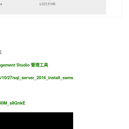
裝
anagement Studio 管理工具
6/10/27/sql_server_2016_install_ssms
/t50M_s8QnkE