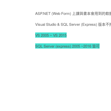
ASP.NET (Web Form) 上課與書本會用到的
Visual Studio & SQL Server (Express) 版本
VS 2005 ~ VS 2015
SQL Server (express) 2005 ~2016 皆可