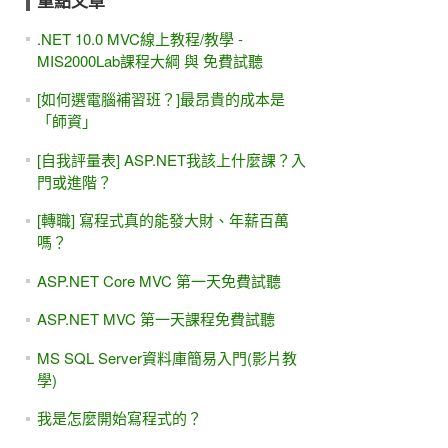
重點文章
.NET 10.0 MVC線上教程/教學 -
MIS2000Lab課程大綱 與 免費試聽
[如何選電腦補習班？]最昂貴的成本是
「師資」
[自我評量表] ASP.NET我該上什麼課？入
門或進階？
[轉職] 寫程式真的能發大財、年薪百萬
嗎？
ASP.NET Core MVC 第一天免費試聽
ASP.NET MVC 第一天課程免費試聽
MS SQL Server資料庫簡易入門(影片教
學)
我是怎麼開始寫程式的？