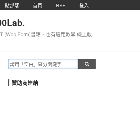
點部落
首頁
RSS
登入
0Lab.
T (Web Form)書籍，也有遠距教學 線上教
贊助商連結