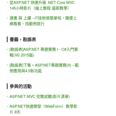
從ASP.NET 快速升級 .NET Core MVC
145小時影片（線上教程 遠距教學）
讀書 與 上課 --IT技術很簡單啦，隨便上
網看看、找範例就行
書籍，勘誤表
[勘誤表]ASP.NET 專題實務 I - C#入門實
戰(VS 2015版)
[勘誤表]下集。ASP.NET專題實務(II) --範
例應用與4.5新功能
參與的活動
ASP.NET MVC 完整試聽(影片清單)
ASP.NET快速開發（WebForm）教學影
片 8天