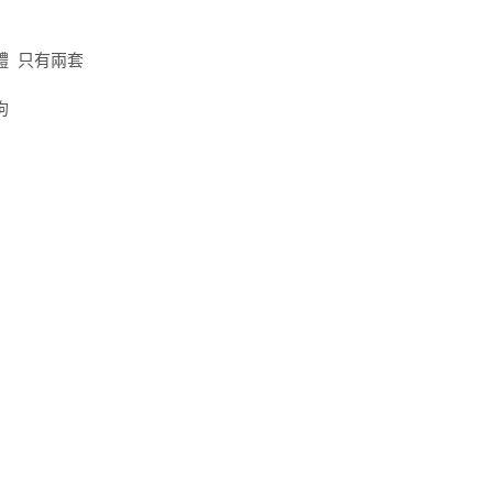
軟體 只有兩套
不拘