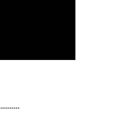
*********
）