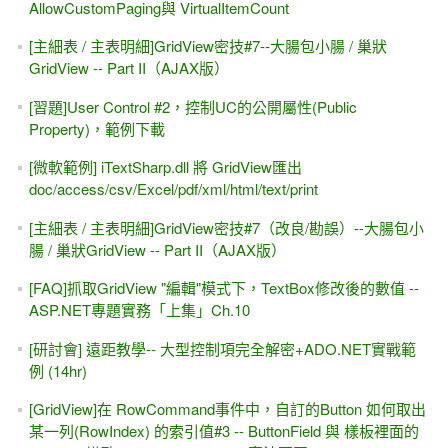
AllowCustomPaging與 VirtualItemCount
[主細表 / 主表明細]GridView密技#7--大腸包小腸 / 巢狀
GridView -- Part II（AJAX版）
[習題]User Control #2，控制UC的公開屬性(Public
Property)，範例下載
[微軟範例] iTextSharp.dll 將 GridView匯出
doc/access/csv/Excel/pdf/xml/html/text/print
[主細表 / 主表明細]GridView密技#7（改良/勘誤）--大腸包小
腸 / 巢狀GridView -- Part II（AJAX版）
[FAQ]抓取GridView "編輯"模式下，TextBox修改後的數值 --
ASP.NET專題實務「上集」Ch.10
[研討會] 遠距教學-- 大型控制項完全解密+ADO.NET實戰範
例 (14hr)
[GridView]在 RowCommand事件中，自訂的Button 如何取出
某一列(RowIndex) 的索引值#3 -- ButtonField 與 樣板裡面的