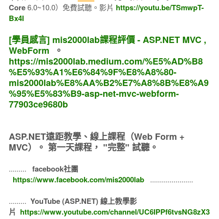
Core
6.0~10.0）免費試聽。影片
https://youtu.be/TSmwpT-
Bx4I
[學員感言] mis2000lab課程評價 - ASP.NET MVC ,
WebForm
。
https://mis2000lab.medium.com/%E5%AD%B8
%E5%93%A1%E6%84%9F%E8%A8%80-
mis2000lab%E8%AA%B2%E7%A8%8B%E8%A9
%95%E5%83%B9-asp-net-mvc-webform-
77903ce9680b
ASP.NET遠距教學、線上課程（Web Form +
MVC）。
第一天課程， "完整" 試聽。
.........
facebook社團
https://www.facebook.com/mis2000lab
......................
.........
YouTube (ASP.NET) 線上教學影
片
https://www.youtube.com/channel/UC6IPPf6tvsNG8zX3