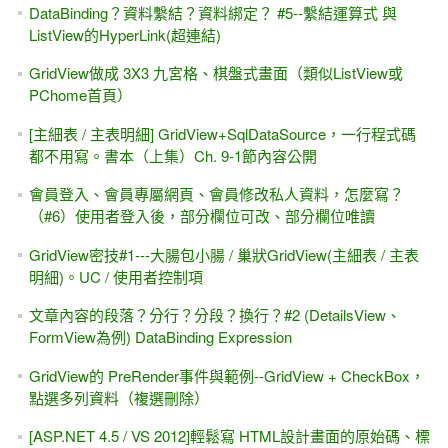
DataBinding？資料繫結？資料綁定？ #5--繫結運算式 與
ListView的HyperLink(超連結)
GridView做成 3X3 九宮格、棋盤式畫面（類似ListView或
PChome首頁）
[主細表 / 主表明細] GridView+SqlDataSource，一行程式碼
都不用寫。書本（上集）Ch. 9-1節內容公開
會員登入、會員專屬網頁、會員修改私人資料，怎麼寫？
（#6）使用者登入後，部分欄位可改、部分欄位唯讀
GridView密技#1---大腸包小腸 / 巢狀GridView(主細表 / 主表
明細)。UC / 使用者控制項
文章內容的段落？分行？分段？換行？#2 (DetailsView、
FormView為例) DataBinding Expression
GridView的 PreRender事件與範例--GridView + CheckBox，
點選多列資料（複選刪除）
[ASP.NET 4.5 / VS 2012]輕鬆寫 HTML設計畫面的原始碼、標