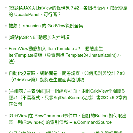
[習題]AJAX與ListView的怪現象？#2 --各個樣版內，搭配專屬
的 UpdatePanel，可行嗎？
推薦！ shunnien 的 GridView範例全集
[轉貼]ASP.NET動態加入控制項
FormView動態加入 ItemTemplate #2 -- 動態產生
ItenTemplate樣版（負責創造 Template的 .InstantiateIn()方
法）
自動化投票區、網路問卷、問卷調查，如何規劃與設計？#3
（GridView篇）動態產生畫面與控制項
[主細表 / 主表明細]同一個網頁裡面，兩個GridView作關聯對
應#1（不寫程式，只靠SqlDataSource完成）書本Ch.9-2章內
容公開
[GridView]在 RowCommand事件中，自訂的Button 如何取出
某一列(RowIndex) 的索引值#2 -- e.CommandSource