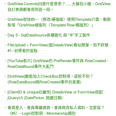
GridView.Controls[0]是什麼意思？......大腸包小腸、GridView
自訂表頭都會用到這一段。
GridView密技#5---（修改/補強版）使用ITemplate介面，動態
新增「GridView樣版列（Template Row/模版列）」
Day 5 - SqlDataSource各種變化 與 "半"手工製作
FileUpload + FormView(或DetailsView)看似簡單，但不好做
#1--初學者的盲點
[YouTube影片] GridView的 PreRender事件與 RowCreated、
RowDataBound事件大亂鬥
[GridView]動態加入CheckBox控制項，卻抓不到？
(RowDataBound與RowCreated事件的差異)
[ClientID & UniqueID屬性] DetailsView or FormView搭配
jQueryUI (DatePicker, 挑選日期)
會員登入、會員專屬網頁、會員修改私人資料，怎麼寫？
（#5）--Login控制項、Membership類別