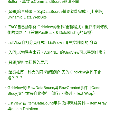
Button，導致 e.CommandSource寫法不同
[習題]綜合練習 -- SqlDataSource精靈就能完成，[山寨版]
Dynamic Data WebSite
[FAQ]自己動手寫 GridView的編輯/更新程式，但抓不到修改
後的資料？（兼論PostBack & DataBinding的時機）
ListView自訂分頁樣式 - ListView+清單控制項 的 分頁
[入門]以初學者來看，ASP.NET的GridView可以學到什麼？
[習題]資料表扭轉的展示
[給高雄第一科大的同學][範例]昨天的 GridView為何不會
跑？？？
GridView的 RowDataBound與 RowCreated事件--[Case
Study]文字太長自動換行（斷行、換列、Text Wrap）
ListView 在 ItemDataBound事件 取得繫結資料 -- ItemArray
與e.Item.DataItem