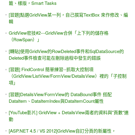
籤、樣版，Smart Tasks
[習題]點選GridView某一列，自己撰寫TextBox 來作修改、編
輯
GridView密技#2---GridView合併「上下列的儲存格
（RowSpan）」
[轉貼]使用GridView的RowDeleted事件和SqlDataSource的
Deleted事件檢查可能在刪除過程中發生的錯誤
[習題] FindControl 簡單練習--抓取大控制項
（GridView/ListView/FormView/DetailsView）裡的「子控制
項」
[習題]DetailsView/FormView的 DataBound事件 搭配
DataItem、DataItemIndex與DataItemCount屬性
[YouTube影片] GridView + DetailsView兩者的資料與"頁數"連
動
[ASP.NET 4.5 / VS 2012]GridView自訂分頁的新屬性，