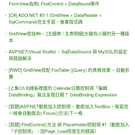
FormView為例) FindControl + DataBound事件
[C#] ADO.NET #3-1 (GridView + DataReader +
SqlCommand)完全手寫、後置程式碼
GridView密技#6--- [主細表 / 主表明細]大腸包小腸的另一種版
本
ASP.NET(Visual Studio) -- SqlDataSource 與 MySQL的設定
與錯誤解決
[RWD] GridView搭配 FooTable (jQuery) 的表格效果 -- 自動折
疊
[上集Ch.8]樣板裡面的 Calendar日曆控制項「編輯
DataBinding」無法呈現日期？ DataBinding Expression
[習題]ASP.NET動態加入控制項 -- 動態加入TextBox，每寫完
一格會自動跳去(.Focus()方法)下一格
[習題].FindControl()方法 與 PlaceHolder控制項 #1（動態加入
「子控制項」，因Page_Load而發生的錯誤）