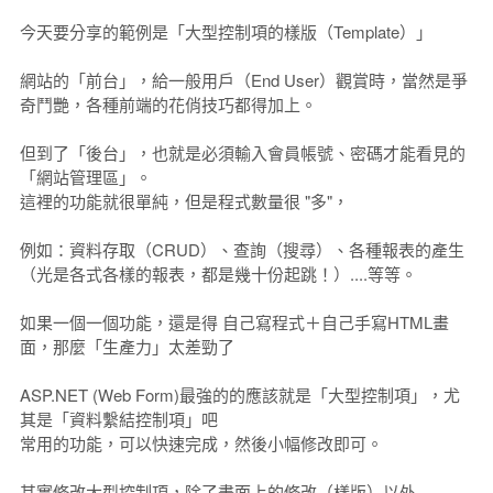
今天要分享的範例是「大型控制項的樣版（Template）」
網站的「前台」，給一般用戶（End User）觀賞時，當然是爭
奇鬥艷，各種前端的花俏技巧都得加上。
但到了「後台」，也就是必須輸入會員帳號、密碼才能看見的
「網站管理區」。
這裡的功能就很單純，但是程式數量很 "多"，
例如：資料存取（CRUD）、查詢（搜尋）、各種報表的產生
（光是各式各樣的報表，都是幾十份起跳！）....等等。
如果一個一個功能，還是得 自己寫程式＋自己手寫HTML畫
面，那麼「生產力」太差勁了
ASP.NET (Web Form)最強的的應該就是「大型控制項」，尤
其是「資料繫結控制項」吧
常用的功能，可以快速完成，然後小幅修改即可。
其實修改大型控制項，除了畫面上的修改（樣版）以外