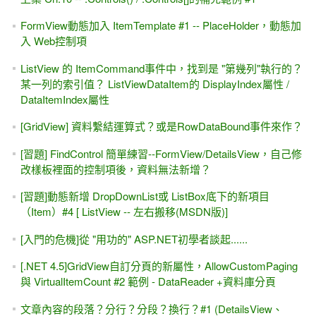
FormView動態加入 ItemTemplate #1 -- PlaceHolder，動態加
入 Web控制項
ListView 的 ItemCommand事件中，找到是 "第幾列"執行的？
某一列的索引值？ ListViewDataItem的 DisplayIndex屬性 /
DataItemIndex屬性
[GridView] 資料繫結運算式？或是RowDataBound事件來作？
[習題] FindControl 簡單練習--FormView/DetailsView，自己修
改樣板裡面的控制項後，資料無法新增？
[習題]動態新增 DropDownList或 ListBox底下的新項目
（Item）#4 [ ListView -- 左右搬移(MSDN版)]
[入門的危機]從 "用功的" ASP.NET初學者談起......
[.NET 4.5]GridView自訂分頁的新屬性，AllowCustomPaging
與 VirtualItemCount #2 範例 - DataReader +資料庫分頁
文章內容的段落？分行？分段？換行？#1 (DetailsView、