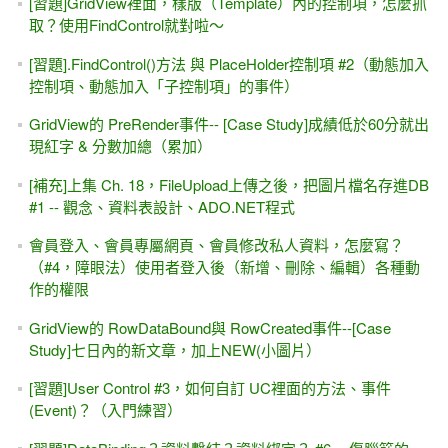
[習題]GridView裡面，樣版（Template）內的控制項，怎麼抓
取？使用FindControl就對啦～
[習題].FindControl()方法 與 PlaceHolder控制項 #2（動態加入
控制項、動態加入「子控制項」的事件）
GridView的 PreRender事件-- [Case Study]成績低於60分就出
現紅字 & 分數加總（累加）
[補充]上集 Ch. 18，FileUpload上傳之後，把圖片檔名存進DB
#1 -- 觀念、資料表設計、ADO.NET程式
會員登入、會員專屬網頁、會員修改私人資料，怎麼寫？
（#4，障眼法）使用者登入後（新增、刪除、編輯）各種動
作的權限
GridView的 RowDataBound與 RowCreated事件--[Case
Study]七日內的新文章，加上NEW(小圖片）
[習題]User Control #3，如何自訂 UC裡面的方法、事件
(Event)？（入門練習）