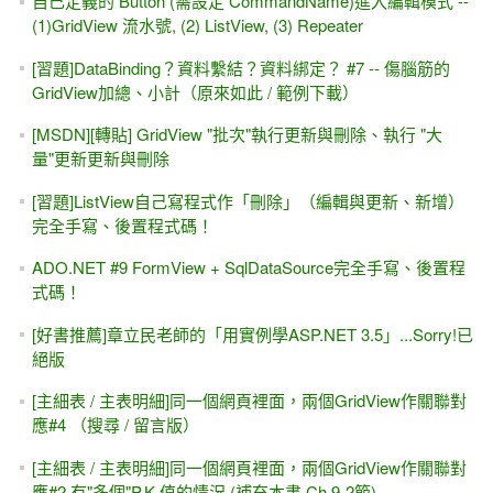
自己定義的 Button (需設定 CommandName)進入編輯模式 --
(1)GridView 流水號, (2) ListView, (3) Repeater
[習題]DataBinding？資料繫結？資料綁定？ #7 -- 傷腦筋的
GridView加總、小計（原來如此 / 範例下載）
[MSDN][轉貼] GridView "批次"執行更新與刪除、執行 "大
量"更新更新與刪除
[習題]ListView自己寫程式作「刪除」（編輯與更新、新增）
完全手寫、後置程式碼！
ADO.NET #9 FormView + SqlDataSource完全手寫、後置程
式碼！
[好書推薦]章立民老師的「用實例學ASP.NET 3.5」...Sorry!已
絕版
[主細表 / 主表明細]同一個網頁裡面，兩個GridView作關聯對
應#4 （搜尋 / 留言版）
[主細表 / 主表明細]同一個網頁裡面，兩個GridView作關聯對
應#2 有"多個"P.K.值的情況 (補充本書 Ch.9-2節)