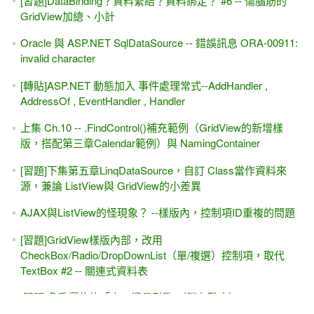
[習題]DataBinding？資料繫結？資料綁定？ #6 -- 傷腦筋的
GridView加總、小計
Oracle 與 ASP.NET SqlDataSource -- 錯誤訊息 ORA-00911:
invalid character
[轉貼]ASP.NET 動態加入 事件處理常式--AddHandler ,
AddressOf , EventHandler , Handler
上集 Ch.10 -- .FindControl()補充範例（GridView的新增樣
版，搭配第三章Calendar範例）與 NamingContainer
[習題]下集第五章LinqDataSource，自訂 Class當作資料來
源，兼論 ListView與 GridView的小差異
AJAX與ListView的怪現象？ --樣版內，控制項ID重複的問題
[習題]GridView樣版內部，改用
CheckBox/Radio/DropDownList（單/複選）控制項，取代
TextBox #2 -- 關連式資料表
[習題]多重欄位的「小」搜尋引擎 （稍有難度）