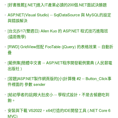
[好書推薦][.NET]進入IT產業必讀的200個.NET面試決勝題
ASP.NET(Visual Studio) -- SqlDataSource 與 MySQL的設定
與錯誤解決
[台北]5/17(雙週日) Allen Kuo 的 ASP.NET 程式技巧進階班
(遠距教學)
[RWD] GridView搭配 FooTable (jQuery) 的表格效果 -- 自動折
疊
[範例集]簡體中文書 -- ASP.NET程序開發範例寶典 (人民郵電
出版社 )
[習題]ASP.NET製作網頁版的[小]計算機 #2 -- Button_Click事
件裡面的 參數 sender
[給初學者的話]眼大肚皮小 -- 學程式設計，不是去餐廳吃到
飽。
安裝與下載 VS2022，x64打造的IDE開發工具 (.NET Core 6
MVC)