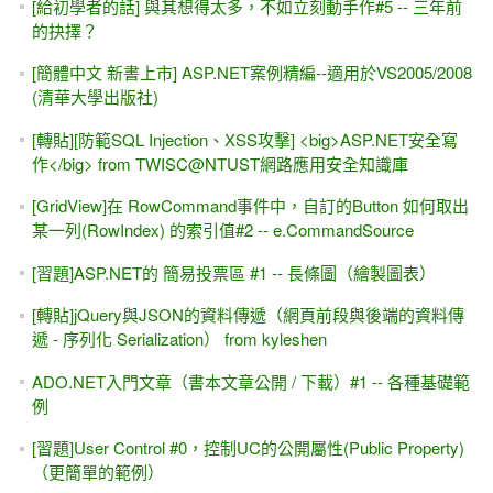
[給初學者的話] 與其想得太多，不如立刻動手作#5 -- 三年前
的抉擇？
[簡體中文 新書上市] ASP.NET案例精編--適用於VS2005/2008
(清華大學出版社)
[轉貼][防範SQL Injection、XSS攻擊] <big>ASP.NET安全寫
作</big> from TWISC@NTUST網路應用安全知識庫
[GridView]在 RowCommand事件中，自訂的Button 如何取出
某一列(RowIndex) 的索引值#2 -- e.CommandSource
[習題]ASP.NET的 簡易投票區 #1 -- 長條圖（繪製圖表）
[轉貼]jQuery與JSON的資料傳遞（網頁前段與後端的資料傳
遞 - 序列化 Serialization） from kyleshen
ADO.NET入門文章（書本文章公開 / 下載）#1 -- 各種基礎範
例
[習題]User Control #0，控制UC的公開屬性(Public Property)
（更簡單的範例）