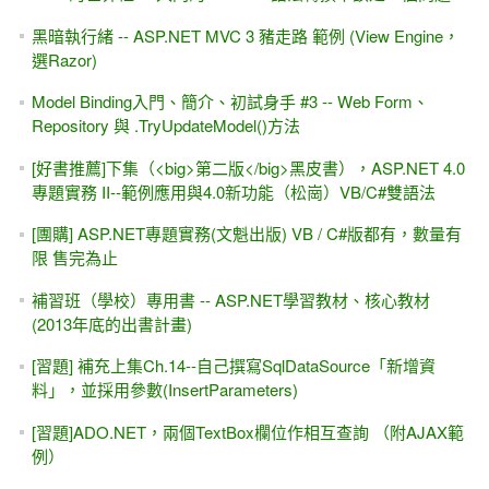
黑暗執行緒 -- ASP.NET MVC 3 豬走路 範例 (View Engine，
選Razor)
Model Binding入門、簡介、初試身手 #3 -- Web Form、
Repository 與 .TryUpdateModel()方法
[好書推薦]下集（<big>第二版</big>黑皮書），ASP.NET 4.0
專題實務 II--範例應用與4.0新功能（松崗）VB/C#雙語法
[團購] ASP.NET專題實務(文魁出版) VB / C#版都有，數量有
限 售完為止
補習班（學校）專用書 -- ASP.NET學習教材、核心教材
(2013年底的出書計畫)
[習題] 補充上集Ch.14--自己撰寫SqlDataSource「新增資
料」，並採用參數(InsertParameters)
[習題]ADO.NET，兩個TextBox欄位作相互查詢 （附AJAX範
例）