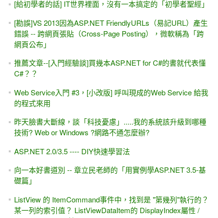
[給初學者的話] IT世界裡面，沒有一本搞定的「初學者聖經」
[勘誤]VS 2013因為ASP.NET FriendlyURLs（易記URL）產生
錯誤 -- 跨網頁張貼（Cross-Page Posting），微軟稱為「跨
網頁公布」
推薦文章--[入門經驗談]買幾本ASP.NET for C#的書就代表懂
C#？？
Web Service入門 #3，[小改版] 呼叫現成的Web Service 給我
的程式來用
昨天臉書大斷線，談「科技憂慮」.....我的系統該升級到哪種
技術? Web or Windows ?網路不通怎麼辦?
ASP.NET 2.0/3.5 ---- DIY快速學習法
向一本好書道別 -- 章立民老師的「用實例學ASP.NET 3.5-基
礎篇」
ListView 的 ItemCommand事件中，找到是 "第幾列"執行的？
某一列的索引值？ ListViewDataItem的 DisplayIndex屬性 /