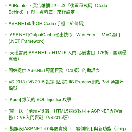
AdRotator，廣告輪播 #2 -- 以「後置程式碼（Code
Behind）」與「資料庫」來作設定
ASP.NET產生QR Code (手機二維條碼)
[ASP.NET]OutputCache輸出快取 - Web Form + MVC適用
(.NET Framework)
[天瓏書局]ASP.NET + HTML5 入門 必備書目（75折，團購優
惠價）
開始提供 ASP.NET專題實務（C#版）的勘誤表
VS 2013 / VS 2015 設定 (固定) IIS Express網站 Port 通訊埠
編號
[Kuso] 爆笑的 SQL Injection攻擊
[買一送一]前端+後端 = HTML5認證教材 + ASP.NET專題實
務 I：VB入門實戰（VS2015版）
[勘誤表]ASP.NET 4.0專題實務 II -- 範例應用與新功能（<big>