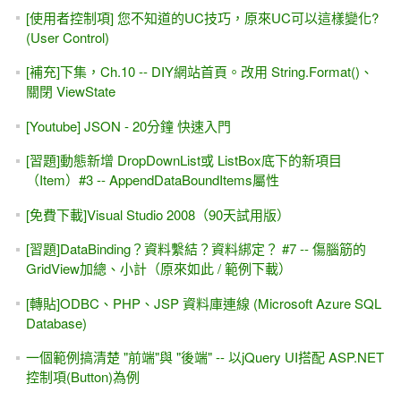
[使用者控制項] 您不知道的UC技巧，原來UC可以這樣變化?
(User Control)
[補充]下集，Ch.10 -- DIY網站首頁。改用 String.Format()、
關閉 ViewState
[Youtube] JSON - 20分鐘 快速入門
[習題]動態新增 DropDownList或 ListBox底下的新項目
（Item）#3 -- AppendDataBoundItems屬性
[免費下載]Visual Studio 2008（90天試用版）
[習題]DataBinding？資料繫結？資料綁定？ #7 -- 傷腦筋的
GridView加總、小計（原來如此 / 範例下載）
[轉貼]ODBC、PHP、JSP 資料庫連線 (Microsoft Azure SQL
Database)
一個範例搞清楚 "前端"與 "後端" -- 以jQuery UI搭配 ASP.NET
控制項(Button)為例