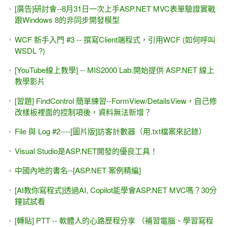
[廣告]研討會--8月31日一次上手ASP.NET MVC表單驗證實戰
跟Windows 8的非同步開發模型
WCF 新手入門 #3 -- 撰寫Client端程式，引用WCF (如何呼叫
WSDL ?)
[YouTube線上教學] -- MIS2000 Lab.開始提供 ASP.NET 線上
教學影片
[習題] FindControl 簡單練習--FormView/DetailsView，自己修
改樣板裡面的控制項後，資料無法新增？
File 與 Log #2----[圖片版]訪客計數器（用.txt檔案來記錄）
Visual Studio是ASP.NET開發的優良工具！
中國內地的書名--[ASP.NET 案例精編]
[AI教你寫程式]透過AI, Copilot能學會ASP.NET MVC嗎？30分
鐘試試看
[轉貼] PTT -- 軟體人的心路歷程分享 （補習電腦、學習寫程