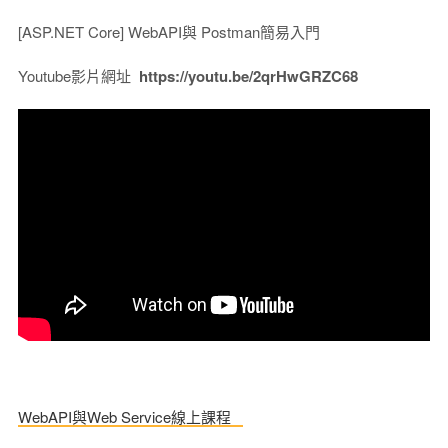
[ASP.NET Core] WebAPI與 Postman簡易入門
Youtube影片網址
https://youtu.be/2qrHwGRZC68
WebAPI與Web Service線上課程