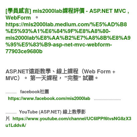
[學員感言] mis2000lab課程評價 - ASP.NET MVC ,
WebForm
。
https://mis2000lab.medium.com/%E5%AD%B8
%E5%93%A1%E6%84%9F%E8%A8%80-
mis2000lab%E8%AA%B2%E7%A8%8B%E8%A9
%95%E5%83%B9-asp-net-mvc-webform-
77903ce9680b
ASP.NET遠距教學、線上課程（Web Form +
MVC）。
第一天課程， "完整" 試聽。
.........
facebook社團
https://www.facebook.com/mis2000lab
......................
.........
YouTube (ASP.NET) 線上教學影
片
https://www.youtube.com/channel/UC6IPPf6tvsNG8zX3
u1LddvA/