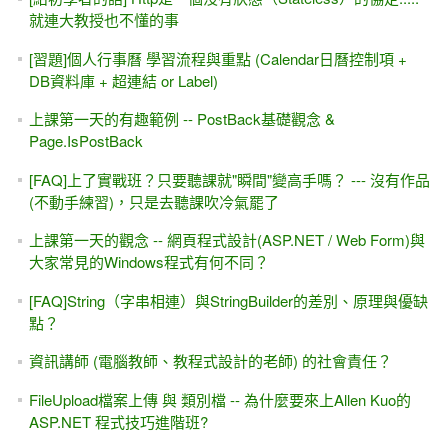
就連大教授也不懂的事
[習題]個人行事曆 學習流程與重點 (Calendar日曆控制項 +
DB資料庫 + 超連結 or Label)
上課第一天的有趣範例 -- PostBack基礎觀念 &
Page.IsPostBack
[FAQ]上了實戰班？只要聽課就"瞬間"變高手嗎？ --- 沒有作品
(不動手練習)，只是去聽課吹冷氣罷了
上課第一天的觀念 -- 網頁程式設計(ASP.NET / Web Form)與
大家常見的Windows程式有何不同？
[FAQ]String（字串相連）與StringBuilder的差別、原理與優缺
點？
資訊講師 (電腦教師、教程式設計的老師) 的社會責任？
FileUpload檔案上傳 與 類別檔 -- 為什麼要來上Allen Kuo的
ASP.NET 程式技巧進階班?