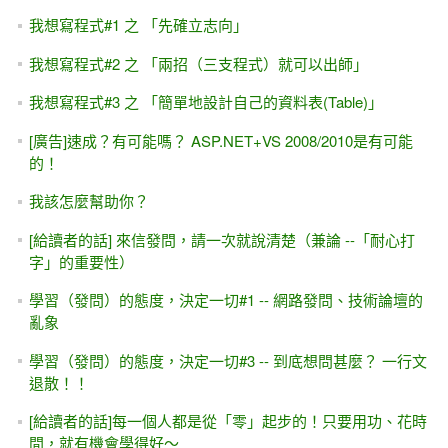
我想寫程式#1 之 「先確立志向」
我想寫程式#2 之 「兩招（三支程式）就可以出師」
我想寫程式#3 之 「簡單地設計自己的資料表(Table)」
[廣告]速成？有可能嗎？ ASP.NET+VS 2008/2010是有可能
的！
我該怎麼幫助你？
[給讀者的話] 來信發問，請一次就說清楚（兼論 --「耐心打
字」的重要性）
學習（發問）的態度，決定一切#1 -- 網路發問、技術論壇的
亂象
學習（發問）的態度，決定一切#3 -- 到底想問甚麼？ 一行文
退散！！
[給讀者的話]每一個人都是從「零」起步的！只要用功、花時
間，就有機會學得好～