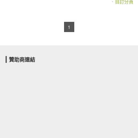
自訂分頁
1
贊助商連結