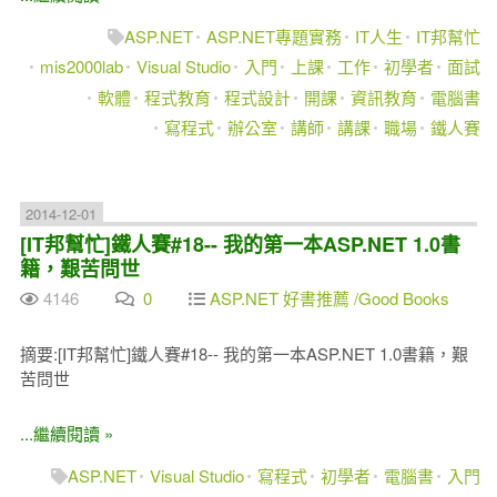
ASP.NET
ASP.NET專題實務
IT人生
IT邦幫忙
mis2000lab
Visual Studio
入門
上課
工作
初學者
面試
軟體
程式教育
程式設計
開課
資訊教育
電腦書
寫程式
辦公室
講師
講課
職場
鐵人賽
2014-12-01
[IT邦幫忙]鐵人賽#18-- 我的第一本ASP.NET 1.0書
籍，艱苦問世
4146
0
ASP.NET 好書推薦 /Good Books
摘要:[IT邦幫忙]鐵人賽#18-- 我的第一本ASP.NET 1.0書籍，艱
苦問世
...繼續閱讀 »
ASP.NET
Visual Studio
寫程式
初學者
電腦書
入門