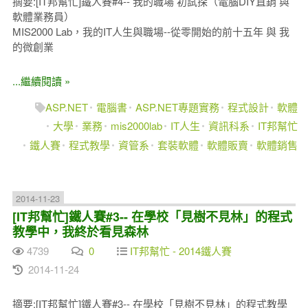
摘要:[IT邦幫忙]鐵人賽#4-- 我的職場 初試探（電腦DIY直銷 與
軟體業務員）
MIS2000 Lab，我的IT人生與職場--從零開始的前十五年 與 我
的微創業
...繼續閱讀 »
ASP.NET
電腦書
ASP.NET專題實務
程式設計
軟體
大學
業務
mis2000lab
IT人生
資訊科系
IT邦幫忙
鐵人賽
程式教學
資管系
套裝軟體
軟體販賣
軟體銷售
2014-11-23
[IT邦幫忙]鐵人賽#3-- 在學校「見樹不見林」的程式
教學中，我終於看見森林
4739
0
IT邦幫忙 - 2014鐵人賽
2014-11-24
摘要:[IT邦幫忙]鐵人賽#3-- 在學校「見樹不見林」的程式教學