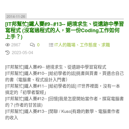
2014-11-26
[IT邦幫忙]鐵人賽#9~#13-- 絕境求生、從遺跡中學習
寫程式 (沒寫過程式的人，第一份Coding工作如何
上手？)
2867
0
IT人的職場、工作態度、求職
2023-05-04
[IT邦幫忙]鐵人賽#9-- 絕境求生、從遺跡中學習寫程式
[IT邦幫忙]鐵人賽#10-- [給初學者的話]挑書與買書，買適合自己
的書（電腦書、程式設計入門書）
[IT邦幫忙]鐵人賽#11-- [給初學者的話] IT世界裡面，沒有一本
搞定的「初學者聖經」
[IT邦幫忙]鐵人賽#12-- [回憶]我是怎麼開始當作者，撰寫電腦書
的？(作者的甘苦談)
[IT邦幫忙]鐵人賽#13-- [閒聊 / Kuso]有趣的數學、電腦書作者
的收入