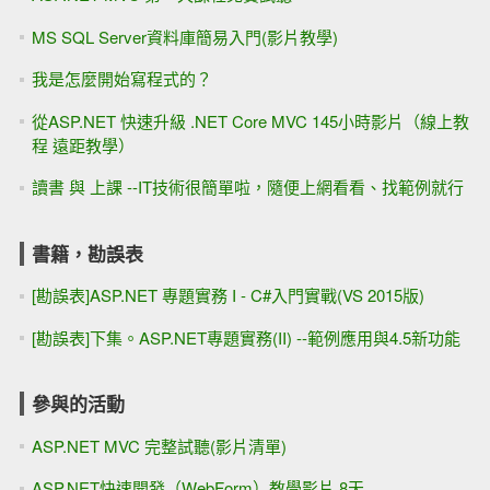
MS SQL Server資料庫簡易入門(影片教學)
我是怎麼開始寫程式的？
從ASP.NET 快速升級 .NET Core MVC 145小時影片（線上教
程 遠距教學）
讀書 與 上課 --IT技術很簡單啦，隨便上網看看、找範例就行
書籍，勘誤表
[勘誤表]ASP.NET 專題實務 I - C#入門實戰(VS 2015版)
[勘誤表]下集。ASP.NET專題實務(II) --範例應用與4.5新功能
參與的活動
ASP.NET MVC 完整試聽(影片清單)
ASP.NET快速開發（WebForm）教學影片 8天