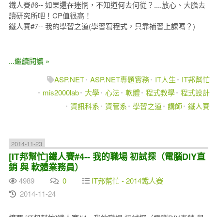
鐵人賽#6-- 如果還在迷惘，不知道何去何從？....放心、大膽去
讀研究所吧！CP值很高！
鐵人賽#7-- 我的學習之道(學習寫程式，只靠補習上課嗎？)
...繼續閱讀 »
ASP.NET
ASP.NET專題實務
IT人生
IT邦幫忙
mis2000lab
大學
心法
軟體
程式教學
程式設計
資訊科系
資管系
學習之道
講師
鐵人賽
2014-11-23
[IT邦幫忙]鐵人賽#4-- 我的職場 初試探（電腦DIY直
銷 與 軟體業務員）
4989
0
IT邦幫忙 - 2014鐵人賽
2014-11-24