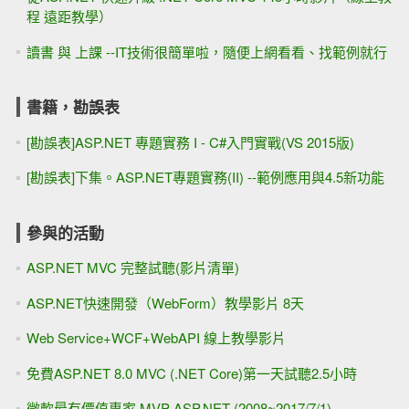
程 遠距教學）
讀書 與 上課 --IT技術很簡單啦，隨便上網看看、找範例就行
書籍，勘誤表
[勘誤表]ASP.NET 專題實務 I - C#入門實戰(VS 2015版)
[勘誤表]下集。ASP.NET專題實務(II) --範例應用與4.5新功能
參與的活動
ASP.NET MVC 完整試聽(影片清單)
ASP.NET快速開發（WebForm）教學影片 8天
Web Service+WCF+WebAPI 線上教學影片
免費ASP.NET 8.0 MVC (.NET Core)第一天試聽2.5小時
微軟最有價值專家 MVP ASP.NET (2008~2017/7/1)