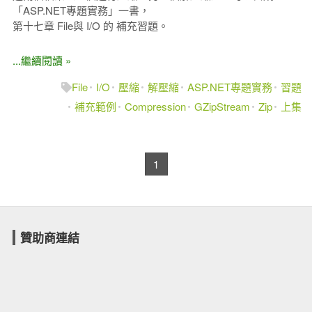
「ASP.NET專題實務」一書，
第十七章 File與 I/O 的 補充習題。
...繼續閱讀 »
File
I/O
壓縮
解壓縮
ASP.NET專題實務
習題
補充範例
Compression
GZipStream
Zip
上集
1
贊助商連結