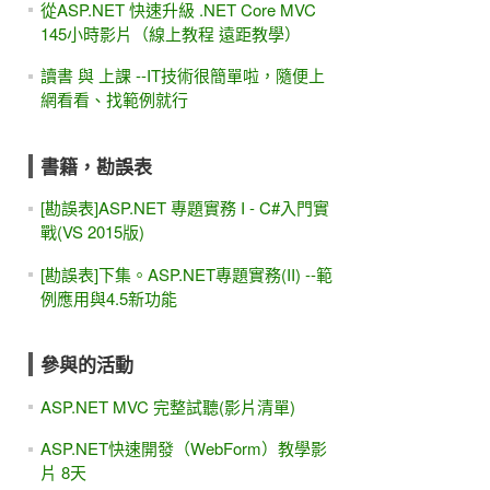
從ASP.NET 快速升級 .NET Core MVC
145小時影片（線上教程 遠距教學）
讀書 與 上課 --IT技術很簡單啦，隨便上
網看看、找範例就行
書籍，勘誤表
[勘誤表]ASP.NET 專題實務 I - C#入門實
戰(VS 2015版)
[勘誤表]下集。ASP.NET專題實務(II) --範
例應用與4.5新功能
參與的活動
ASP.NET MVC 完整試聽(影片清單)
ASP.NET快速開發（WebForm）教學影
片 8天