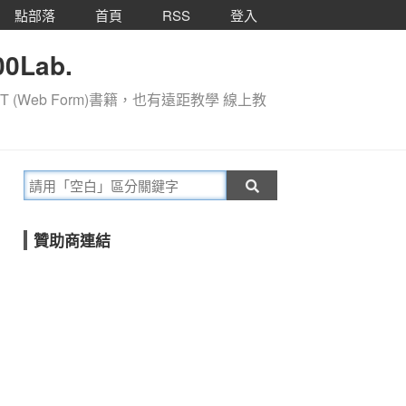
點部落
首頁
RSS
登入
0Lab.
T (Web Form)書籍，也有遠距教學 線上教
贊助商連結