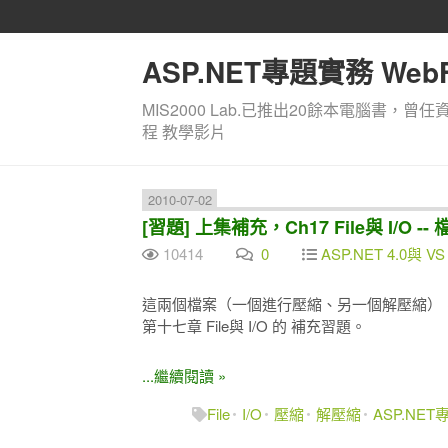
ASP.NET專題實務 WebF
MIS2000 Lab.已推出20餘本電腦書，曾任
程 教學影片
2010-07-02
[習題] 上集補充，Ch17 File與 I/O -
10414
0
ASP.NET 4.0與 VS
這兩個檔案（一個進行壓縮、另一個解壓縮），
第十七章 File與 I/O 的 補充習題。
...繼續閱讀 »
File
I/O
壓縮
解壓縮
ASP.NE