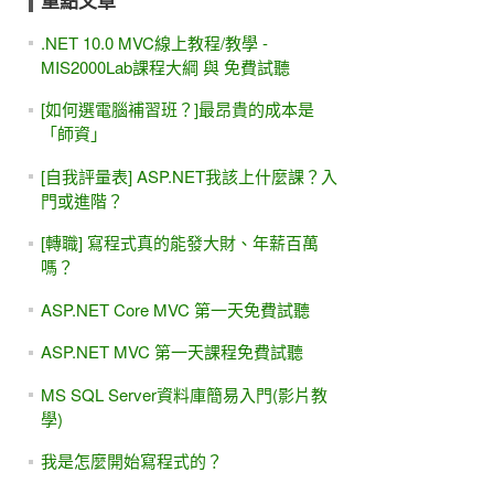
重點文章
.NET 10.0 MVC線上教程/教學 -
MIS2000Lab課程大綱 與 免費試聽
[如何選電腦補習班？]最昂貴的成本是
「師資」
[自我評量表] ASP.NET我該上什麼課？入
門或進階？
[轉職] 寫程式真的能發大財、年薪百萬
嗎？
ASP.NET Core MVC 第一天免費試聽
ASP.NET MVC 第一天課程免費試聽
MS SQL Server資料庫簡易入門(影片教
學)
我是怎麼開始寫程式的？