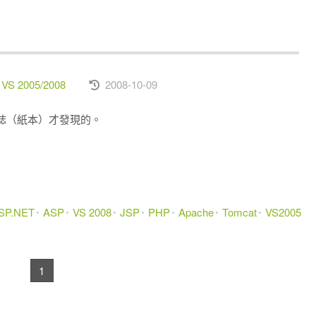
 VS 2005/2008
2008-10-09
誌（紙本）才發現的。
SP.NET
ASP
VS 2008
JSP
PHP
Apache
Tomcat
VS2005
1