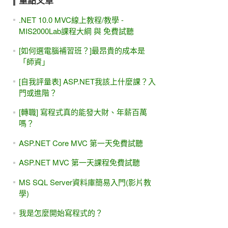
重點文章
.NET 10.0 MVC線上教程/教學 -
MIS2000Lab課程大綱 與 免費試聽
[如何選電腦補習班？]最昂貴的成本是
「師資」
[自我評量表] ASP.NET我該上什麼課？入
門或進階？
[轉職] 寫程式真的能發大財、年薪百萬
嗎？
ASP.NET Core MVC 第一天免費試聽
ASP.NET MVC 第一天課程免費試聽
MS SQL Server資料庫簡易入門(影片教
學)
我是怎麼開始寫程式的？