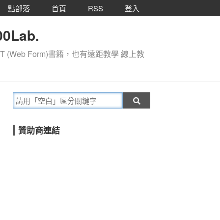
點部落
首頁
RSS
登入
0Lab.
T (Web Form)書籍，也有遠距教學 線上教
贊助商連結