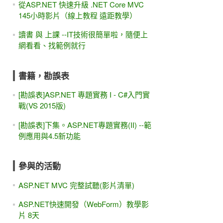
從ASP.NET 快速升級 .NET Core MVC
145小時影片（線上教程 遠距教學）
讀書 與 上課 --IT技術很簡單啦，隨便上
網看看、找範例就行
書籍，勘誤表
[勘誤表]ASP.NET 專題實務 I - C#入門實
戰(VS 2015版)
[勘誤表]下集。ASP.NET專題實務(II) --範
例應用與4.5新功能
參與的活動
ASP.NET MVC 完整試聽(影片清單)
ASP.NET快速開發（WebForm）教學影
片 8天