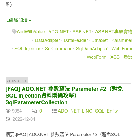
擊）
...繼續閱讀 »
AddWithValue
ADO.NET
ASP.NET
ASP.NET專題實務
DataAdapter
DataReader
DataSet
Parameter
SQL Injection
SqlCommand
SqlDataAdapter
Web Form
WebForm
XSS
參數
2015-01-21
[FAQ] ADO.NET 參數寫法 Parameter #2（避免
SQL Injection資料隱碼攻擊）
SqlParameterCollection
9084
0
ADO_NET_LINQ_SQL_Entity
2022-12-04
摘要:[FAQ] ADO.NET 參數寫法 Parameter #2（避免SQL