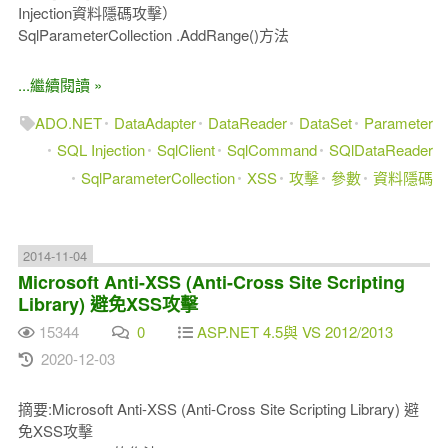
Injection資料隱碼攻擊）
SqlParameterCollection .AddRange()方法
...繼續閱讀 »
ADO.NET
DataAdapter
DataReader
DataSet
Parameter
SQL Injection
SqlClient
SqlCommand
SQlDataReader
SqlParameterCollection
XSS
攻擊
參數
資料隱碼
2014-11-04
Microsoft Anti-XSS (Anti-Cross Site Scripting
Library) 避免XSS攻擊
15344
0
ASP.NET 4.5與 VS 2012/2013
2020-12-03
摘要:Microsoft Anti-XSS (Anti-Cross Site Scripting Library) 避
免XSS攻擊