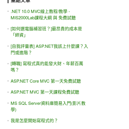
重點文章
.NET 10.0 MVC線上教程/教學 -
MIS2000Lab課程大綱 與 免費試聽
[如何選電腦補習班？]最昂貴的成本是
「師資」
[自我評量表] ASP.NET我該上什麼課？入
門或進階？
[轉職] 寫程式真的能發大財、年薪百萬
嗎？
ASP.NET Core MVC 第一天免費試聽
ASP.NET MVC 第一天課程免費試聽
MS SQL Server資料庫簡易入門(影片教
學)
我是怎麼開始寫程式的？