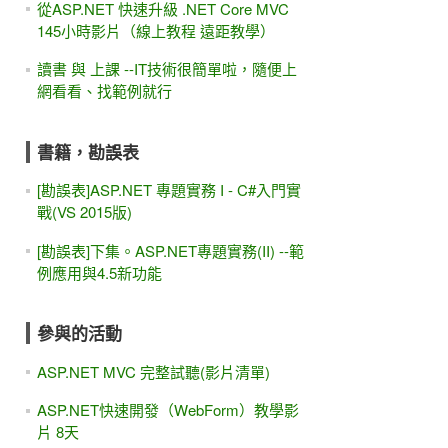
從ASP.NET 快速升級 .NET Core MVC
145小時影片（線上教程 遠距教學）
讀書 與 上課 --IT技術很簡單啦，隨便上
網看看、找範例就行
書籍，勘誤表
[勘誤表]ASP.NET 專題實務 I - C#入門實
戰(VS 2015版)
[勘誤表]下集。ASP.NET專題實務(II) --範
例應用與4.5新功能
參與的活動
ASP.NET MVC 完整試聽(影片清單)
ASP.NET快速開發（WebForm）教學影
片 8天