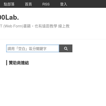
點部落
首頁
RSS
登入
0Lab.
T (Web Form)書籍，也有遠距教學 線上教
贊助商連結