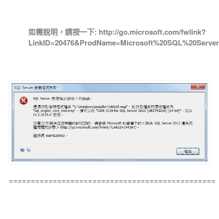
如需說明，請按一下: http://go.microsoft.com/fwlink?
LinkID=20476&ProdName=Microsoft%20SQL%20Server
===============================================