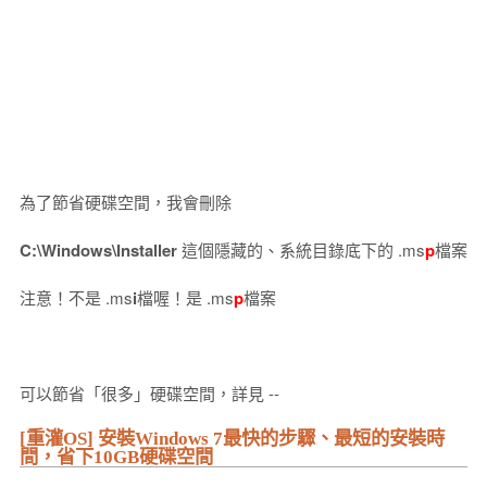
為了節省硬碟空間，我會刪除
C:\Windows\Installer
這個隱藏的、系統目錄底下的 .ms
p
檔案
注意！不是 .ms
i
檔喔！是 .ms
p
檔案
可以節省「很多」硬碟空間，詳見 --
[重灌OS] 安裝Windows 7最快的步驟、最短的安裝時
間，省下10GB硬碟空間