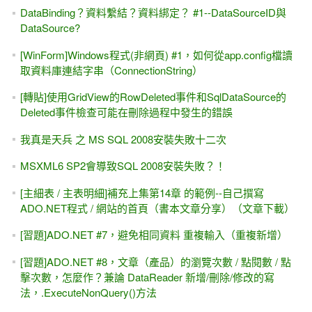
DataBinding？資料繫結？資料綁定？ #1--DataSourceID與
DataSource?
[WinForm]Windows程式(非網頁) #1，如何從app.config檔讀
取資料庫連結字串（ConnectionString）
[轉貼]使用GridView的RowDeleted事件和SqlDataSource的
Deleted事件檢查可能在刪除過程中發生的錯誤
我真是天兵 之 MS SQL 2008安裝失敗十二次
MSXML6 SP2會導致SQL 2008安裝失敗？！
[主細表 / 主表明細]補充上集第14章 的範例--自己撰寫
ADO.NET程式 / 網站的首頁（書本文章分享）（文章下載）
[習題]ADO.NET #7，避免相同資料 重複輸入（重複新增）
[習題]ADO.NET #8，文章（產品）的瀏覽次數 / 點閱數 / 點
擊次數，怎麼作？兼論 DataReader 新增/刪除/修改的寫
法，.ExecuteNonQuery()方法