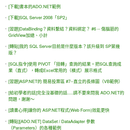
[下載]書本的ADO.NET範例
[下載]SQL Server 2008「SP2」
[習題]DataBinding？資料繫結？資料綁定？ #6 -- 傷腦筋的
GridView加總、小計
[轉貼]我的 SQL Server目前是什麼版本？該升級到 SP第幾
版？
[SQL指令]使用 PIVOT 「扭轉」查詢的結果。把SQL查詢成
果（直式），轉成Excel常用的（橫式）展示格式
[習題]ASP.NET的 簡易投票區 #7--直立的長條圖（VB範例）
[給初學者的話]完全沒基礎的話.....請不要來問我 ADO.NET的
問題，謝謝～
[讀書心得]讓你的 ASP.NET程式(Web Form)效能更快
[轉貼][ADO.NET] DataSet / DataAdapter 參數
（Parameters）的各種範例