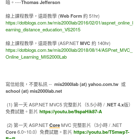
暗。----
Thomas Jefferson
線上課程教學，遠距教學 (
Web Form
約 51hr)
https://dotblogs.com.tw/mis2000lab/2016/02/01/aspnet_online_l
earning_distance_education_VS2015
線上課程教學，遠距教學 (ASP.NET
MVC
約 140hr)
https://dotblogs.com.tw/mis2000lab/2018/08/14/ASPnet_MVC_
Online_Learning_MIS2000Lab
寫信給我，不要私訊 --
mis2000lab (at) yahoo.com.tw
或
school (at) mis2000lab.net
(1) 第一天 ASP.NET MVC5 完整影片（5.5小時 / .
NET 4.x
版）
免費試聽。影片
https://youtu.be/9spaHik87-A
(2) 第一天 ASP.NET
Core
MVC 完整影片（3小時 / .NET
Core
6.0~10.0）免費試聽。影片
https://youtu.be/TSmwpT-
Bx4I