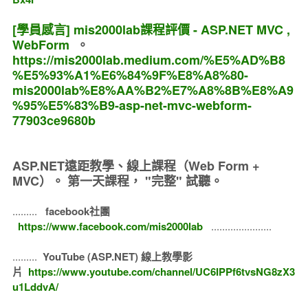
[學員感言] mis2000lab課程評價 - ASP.NET MVC ,
WebForm
。
https://mis2000lab.medium.com/%E5%AD%B8
%E5%93%A1%E6%84%9F%E8%A8%80-
mis2000lab%E8%AA%B2%E7%A8%8B%E8%A9
%95%E5%83%B9-asp-net-mvc-webform-
77903ce9680b
ASP.NET遠距教學、線上課程（Web Form +
MVC）。
第一天課程， "完整" 試聽。
.........
facebook社團
https://www.facebook.com/mis2000lab
......................
.........
YouTube (ASP.NET) 線上教學影
片
https://www.youtube.com/channel/UC6IPPf6tvsNG8zX3
u1LddvA/