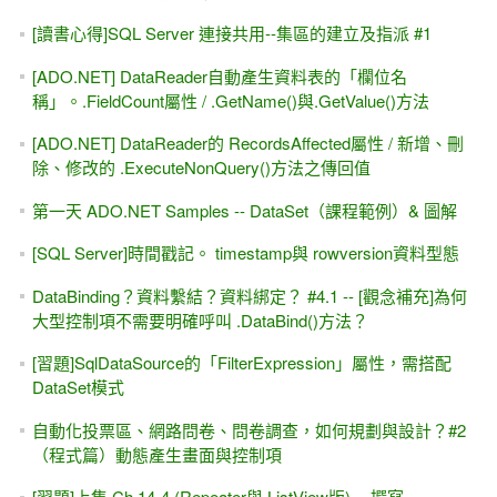
[讀書心得]SQL Server 連接共用--集區的建立及指派 #1
[ADO.NET] DataReader自動產生資料表的「欄位名
稱」。.FieldCount屬性 / .GetName()與.GetValue()方法
[ADO.NET] DataReader的 RecordsAffected屬性 / 新增、刪
除、修改的 .ExecuteNonQuery()方法之傳回值
第一天 ADO.NET Samples -- DataSet（課程範例）& 圖解
[SQL Server]時間戳記。 timestamp與 rowversion資料型態
DataBinding？資料繫結？資料綁定？ #4.1 -- [觀念補充]為何
大型控制項不需要明確呼叫 .DataBind()方法？
[習題]SqlDataSource的「FilterExpression」屬性，需搭配
DataSet模式
自動化投票區、網路問卷、問卷調查，如何規劃與設計？#2
（程式篇）動態產生畫面與控制項
[習題]上集 Ch 14-4 (Repeater與 ListView版) -- 撰寫