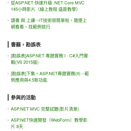
從ASP.NET 快速升級 .NET Core MVC
145小時影片（線上教程 遠距教學）
讀書 與 上課 --IT技術很簡單啦，隨便上
網看看、找範例就行
書籍，勘誤表
[勘誤表]ASP.NET 專題實務 I - C#入門實
戰(VS 2015版)
[勘誤表]下集。ASP.NET專題實務(II) --範
例應用與4.5新功能
參與的活動
ASP.NET MVC 完整試聽(影片清單)
ASP.NET快速開發（WebForm）教學影
片 8天