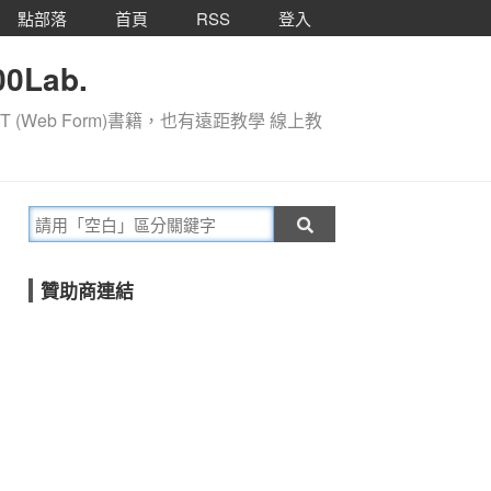
點部落
首頁
RSS
登入
0Lab.
T (Web Form)書籍，也有遠距教學 線上教
贊助商連結