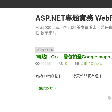
ASP.NET專題實務 WebF
MIS2000 Lab.已推出20餘本電腦書，曾任
程 教學影片
2009-11-26
[轉貼]...Orz....警偷拍登Google 
11156
0
其他 / Others
有夠 Orz的啦！...........今天新聞真有趣！
...繼續閱讀 »