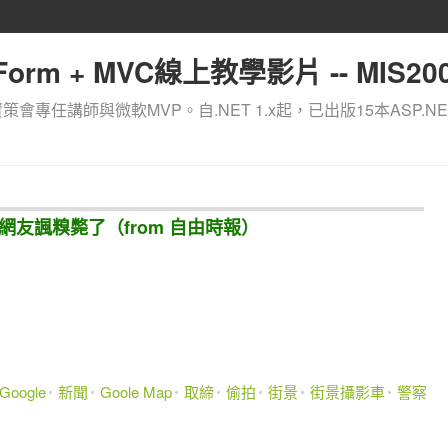
orm + MVC線上教學影片 -- MIS200
資策會專任講師與微軟MVP。自.NET 1.x起，已出版15本ASP.NE
maps 網友諷糗斃了（from 自由時報）
Google
新聞
Goole Map
取締
偷拍
街景
街景攝影車
警察