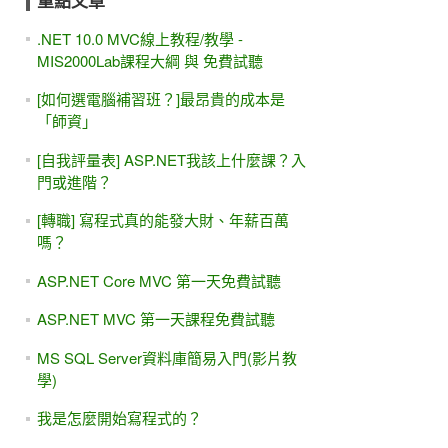
重點文章
.NET 10.0 MVC線上教程/教學 -
MIS2000Lab課程大綱 與 免費試聽
[如何選電腦補習班？]最昂貴的成本是
「師資」
[自我評量表] ASP.NET我該上什麼課？入
門或進階？
[轉職] 寫程式真的能發大財、年薪百萬
嗎？
ASP.NET Core MVC 第一天免費試聽
ASP.NET MVC 第一天課程免費試聽
MS SQL Server資料庫簡易入門(影片教
學)
我是怎麼開始寫程式的？