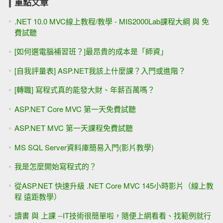
重點文章
.NET 10.0 MVC線上教程/教學 - MIS2000Lab課程大綱 與 免
費試聽
[如何選電腦補習班？]最昂貴的成本是「師資」
[自我評量表] ASP.NET我該上什麼課？入門或進階？
[轉職] 寫程式真的能發大財、年薪百萬嗎？
ASP.NET Core MVC 第一天免費試聽
ASP.NET MVC 第一天課程免費試聽
MS SQL Server資料庫簡易入門(影片教學)
我是怎麼開始寫程式的？
從ASP.NET 快速升級 .NET Core MVC 145小時影片（線上教
程 遠距教學）
讀書 與 上課 --IT技術很簡單啦，隨便上網看看、找範例就行