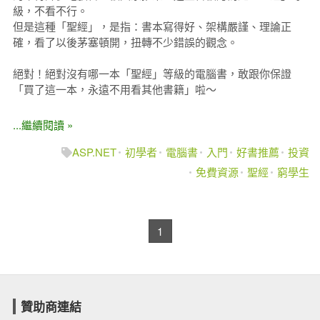
級，不看不行。
但是這種「聖經」，是指：書本寫得好、架構嚴謹、理論正
確，看了以後茅塞頓開，扭轉不少錯誤的觀念。
絕對！絕對沒有哪一本「聖經」等級的電腦書，敢跟你保證
「買了這一本，永遠不用看其他書籍」啦～
...繼續閱讀 »
ASP.NET
初學者
電腦書
入門
好書推薦
投資
免費資源
聖經
窮學生
1
贊助商連結