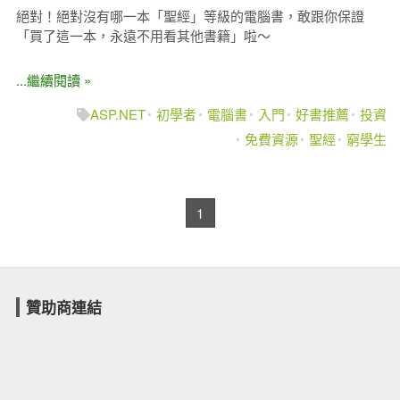
絕對！絕對沒有哪一本「聖經」等級的電腦書，敢跟你保證
「買了這一本，永遠不用看其他書籍」啦～
...繼續閱讀 »
ASP.NET
初學者
電腦書
入門
好書推薦
投資
免費資源
聖經
窮學生
1
贊助商連結