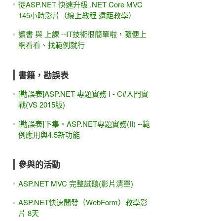
從ASP.NET 快速升級 .NET Core MVC
145小時影片（線上教程 遠距教學）
讀書 與 上課 --IT技術很簡單啦，隨便上
網看看、找範例就行
書籍，勘誤表
[勘誤表]ASP.NET 專題實務 I - C#入門實
戰(VS 2015版)
[勘誤表]下集。ASP.NET專題實務(II) --範
例應用與4.5新功能
參與的活動
ASP.NET MVC 完整試聽(影片清單)
ASP.NET快速開發（WebForm）教學影
片 8天