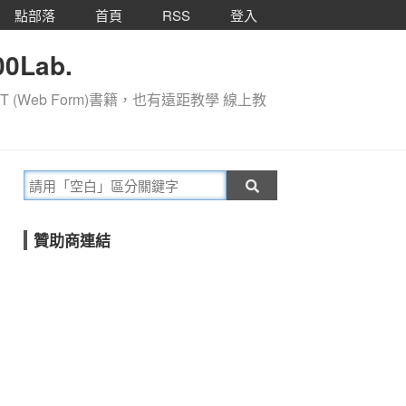
點部落
首頁
RSS
登入
0Lab.
T (Web Form)書籍，也有遠距教學 線上教
贊助商連結