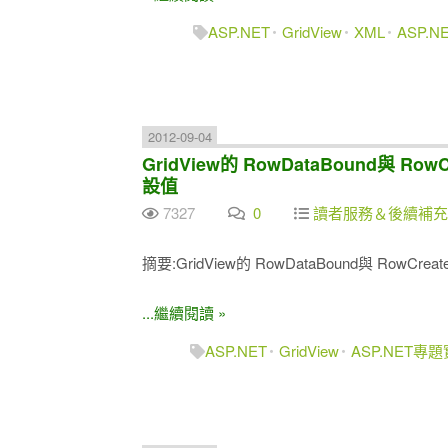
ASP.NET
GridView
XML
ASP.
2012-09-04
GridView的 RowDataBound與 RowC
設值
7327
0
讀者服務＆後續補充
摘要:GridView的 RowDataBound與 RowCrea
...繼續閱讀 »
ASP.NET
GridView
ASP.NET專