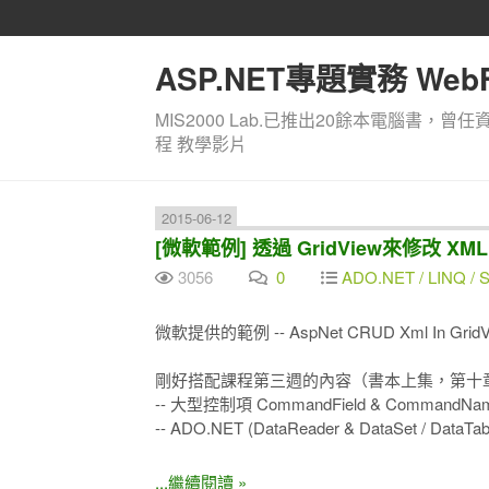
ASP.NET專題實務 WebF
MIS2000 Lab.已推出20餘本電腦書，曾任
程 教學影片
2015-06-12
[微軟範例] 透過 GridView來修改 
3056
0
ADO.NET / LINQ / SQ
微軟提供的範例 -- AspNet CRUD Xml In GridV
剛好搭配課程第三週的內容（書本上集，第十
-- 大型控制項 CommandField & CommandNa
-- ADO.NET (DataReader & DataSet / DataTab
...繼續閱讀 »