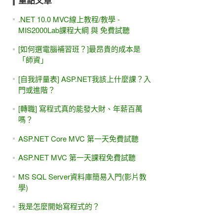
重點文章
.NET 10.0 MVC線上教程/教學 -
MIS2000Lab課程大綱 與 免費試聽
[如何選電腦補習班？]最昂貴的成本是
「師資」
[自我評量表] ASP.NET我該上什麼課？入
門或進階？
[轉職] 寫程式真的能發大財、年薪百萬
嗎？
ASP.NET Core MVC 第一天免費試聽
ASP.NET MVC 第一天課程免費試聽
MS SQL Server資料庫簡易入門(影片教
學)
我是怎麼開始寫程式的？