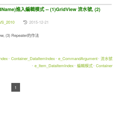
ame)進入編輯模式 -- (1)GridView 流水號, (2)
VS_2010
2015-12-21
ew, (3) Repeater的作法
Index
Container_DataItemIndex
e_CommandArgument
流水號
e_Item_DataItemIndex
編輯模式
Container
1