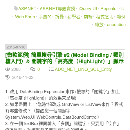
ASP.NET
ASP.NET專題實務
jQuery UI
Repeater
UI
Web Form
手風琴
折疊
初學者
前端
程式乞丐
範例
縮放
accordion
2015-07-16
[微軟範例] 簡單搜尋引擎 #2 (Model Binding / 類別
檔入門）& 關鍵字的「高亮度（HighLight）」顯示
2088
0
ADO_NET_LINQ_SQL_Entity
2016-11-02
1. 改用 DataBinding Expression來作 (搜尋的「關鍵字」加上
「高亮度 (HighLight)」的效果來呈現)
2. 如果畫面上，"臨時"想改成 GridView or ListView來作？程式
有哪些修改？（提醒您一個關鍵字 --
System.Web.UI.WebControls.DataBoundControl）
3. 在一個TextBox裡面輸入「多個」關鍵字，只要用「空白」
作為區隔，系統就會各自搜尋符合的成果。