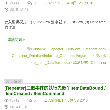
21414
0
ASP_NET_4_0與_VS_2010
2015-12-21
進入編輯模式 -- (1)GridView 流水號, (2) ListView, (3) Repeater
的作法
...繼續閱讀 »
GridView
Repeater
ListView
DataItemIndex
Container_DataItemIndex
e_CommandArgument
流水號
e_Item_DataItemIndex
編輯模式
Container
2011-09-07
[Repeater]三個事件的執行先後？ItemDataBound /
ItemCreated / ItemCommand
13712
0
ASP.NET 4.0與 VS 2010
2014-01-15