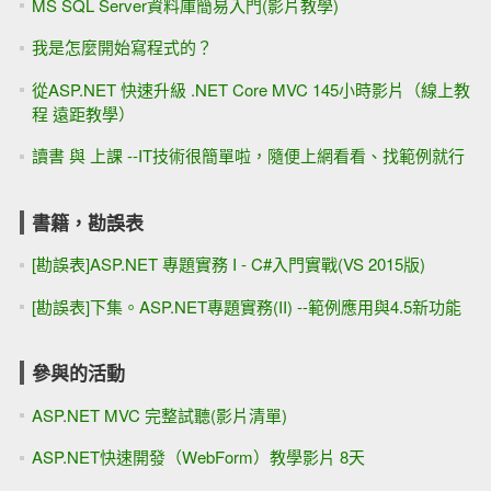
MS SQL Server資料庫簡易入門(影片教學)
我是怎麼開始寫程式的？
從ASP.NET 快速升級 .NET Core MVC 145小時影片（線上教
程 遠距教學）
讀書 與 上課 --IT技術很簡單啦，隨便上網看看、找範例就行
書籍，勘誤表
[勘誤表]ASP.NET 專題實務 I - C#入門實戰(VS 2015版)
[勘誤表]下集。ASP.NET專題實務(II) --範例應用與4.5新功能
參與的活動
ASP.NET MVC 完整試聽(影片清單)
ASP.NET快速開發（WebForm）教學影片 8天