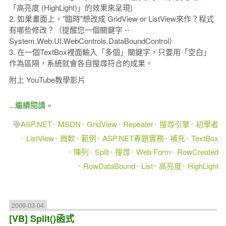
「高亮度 (HighLight)」的效果來呈現)
2. 如果畫面上，"臨時"想改成 GridView or ListView來作？程式
有哪些修改？（提醒您一個關鍵字 --
System.Web.UI.WebControls.DataBoundControl）
3. 在一個TextBox裡面輸入「多個」關鍵字，只要用「空白」
作為區隔，系統就會各自搜尋符合的成果。
附上 YouTube教學影片
...繼續閱讀 »
ASP.NET
MSDN
GridView
Repeater
搜尋引擎
初學者
ListView
微軟
範例
ASP.NET專題實務
補充
TextBox
陣列
Split
搜尋
Web Form
RowCreated
RowDataBound
List
高亮度
HighLight
2009-03-04
[VB] Split()函式