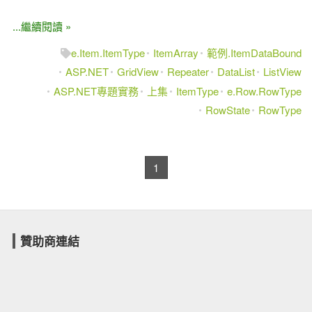
...繼續閱讀 »
e.Item.ItemType
ItemArray
範例.ItemDataBound
ASP.NET
GridView
Repeater
DataList
ListView
ASP.NET專題實務
上集
ItemType
e.Row.RowType
RowState
RowType
1
贊助商連結