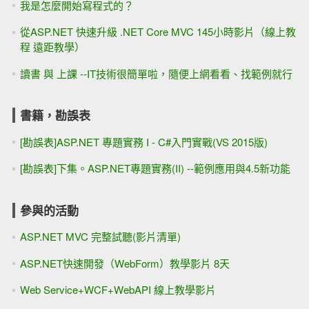
我是怎麼開始寫程式的？
從ASP.NET 快速升級 .NET Core MVC 145小時影片（線上教
程 遠距教學）
讀書 與 上課 --IT技術很簡單啦，隨便上網看看、找範例就行
書籍，勘誤表
[勘誤表]ASP.NET 專題實務 I - C#入門實戰(VS 2015版)
[勘誤表]下集。ASP.NET專題實務(II) --範例應用與4.5新功能
參與的活動
ASP.NET MVC 完整試聽(影片清單)
ASP.NET快速開發（WebForm）教學影片 8天
Web Service+WCF+WebAPI 線上教學影片