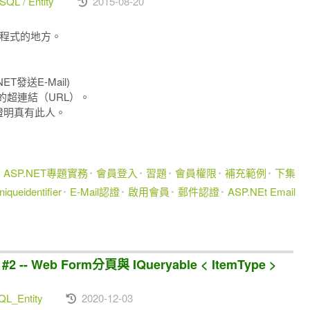
SQL / Entity
2015-08-20
T程式的地方。
ET發送E-Mail)
面的超連結（URL）。
、證明真有此人。
ASP.NET專題實務
會員登入
習題
會員權限
補充範例
下集
niqueidentifier
E-Mail認證
啟用會員
郵件認證
ASP.NEt Email
- Web Form分頁與 IQueryable < ItemType >
L_Entity
2020-12-03