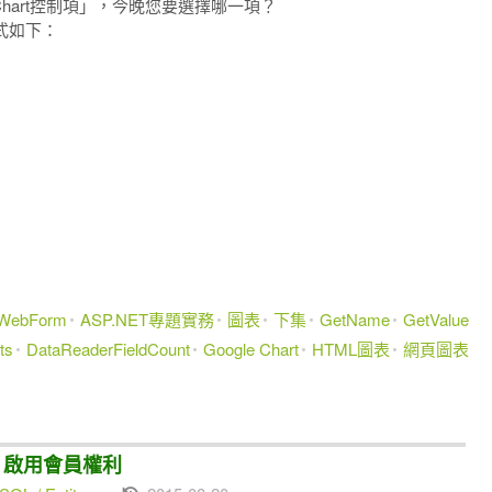
.NET Chart控制項」，今晚您要選擇哪一項？
格式如下：
WebForm
ASP.NET專題實務
圖表
下集
GetName
GetValue
ts
DataReaderFieldCount
Google Chart
HTML圖表
網頁圖表
證、啟用會員權利