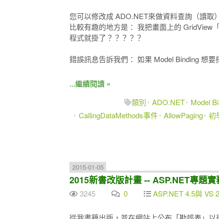
您可以修改成 ADO.NET來做資料查詢（讀取
比較有趣的地方是： 我把畫面上的 GridView「分頁」
程式就掛了？？？？？
錯誤訊息告訴我們： 如果 Model Binding 想要
...繼續閱讀 »
類別
ADO.NET
Model Bi
CallingDataMethods事件
AllowPaging
初
2015-01-05
2015新書改版計畫 -- ASP.NET專題實
3245
0
ASP.NET 4.5與 VS 2
從我書籍出版，並在網站上公布「勘誤表」以