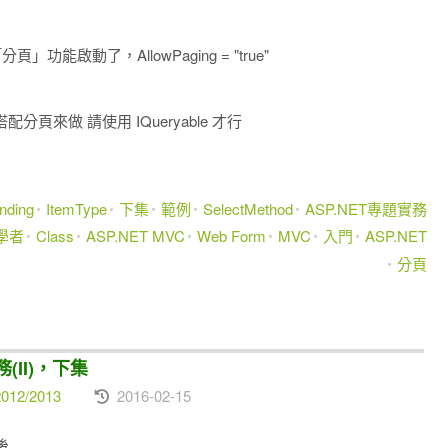
）
功能啟動了，AllowPaging = "true"
搭配分頁來做 請使用 IQueryable
才行
nding
ItemType
下集
範例
SelectMethod
ASP.NET專題實務
學者
Class
ASP.NET MVC
Web Form
MVC
入門
ASP.NET
分頁
務(II)，下集
012/2013
2016-02-15
後