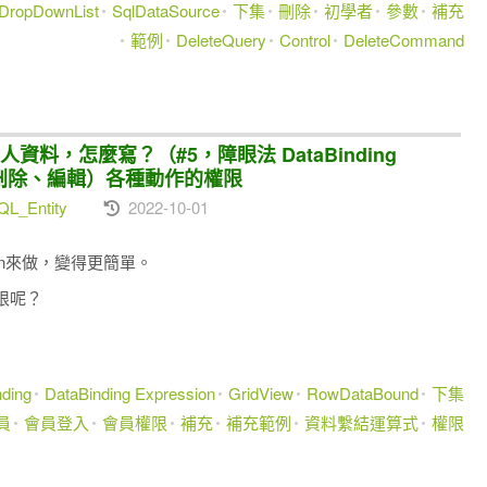
DropDownList
SqlDataSource
下集
刪除
初學者
參數
補充
範例
DeleteQuery
Control
DeleteCommand
，怎麼寫？（#5，障眼法 DataBinding
增、刪除、編輯）各種動作的權限
L_Entity
2022-10-01
ssion來做，變得更簡單。
限呢？
nding
DataBinding Expression
GridView
RowDataBound
下集
員
會員登入
會員權限
補充
補充範例
資料繫結運算式
權限