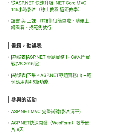
從ASP.NET 快速升級 .NET Core MVC
145小時影片（線上教程 遠距教學）
讀書 與 上課 --IT技術很簡單啦，隨便上
網看看、找範例就行
書籍，勘誤表
[勘誤表]ASP.NET 專題實務 I - C#入門實
戰(VS 2015版)
[勘誤表]下集。ASP.NET專題實務(II) --範
例應用與4.5新功能
參與的活動
ASP.NET MVC 完整試聽(影片清單)
ASP.NET快速開發（WebForm）教學影
片 8天