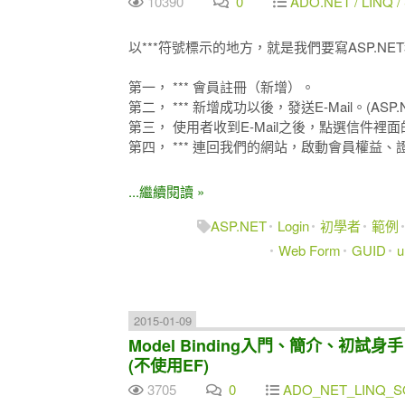
10390
0
ADO.NET / LINQ / 
以***符號標示的地方，就是我們要寫ASP.NE
第一， *** 會員註冊（新增）。
第二， *** 新增成功以後，發送E-Mail。(ASP.N
第三， 使用者收到E-Mail之後，點選信件裡
第四， *** 連回我們的網站，啟動會員權益
...繼續閱讀 »
ASP.NET
Login
初學者
範例
Web Form
GUID
u
2015-01-09
Model Binding入門、簡介、初試身手 #2 -
(不使用EF)
3705
0
ADO_NET_LINQ_SQ