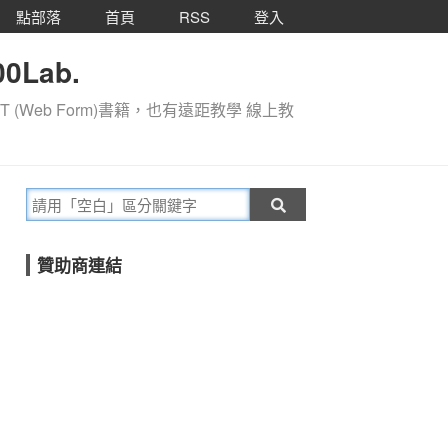
點部落
首頁
RSS
登入
0Lab.
T (Web Form)書籍，也有遠距教學 線上教
贊助商連結