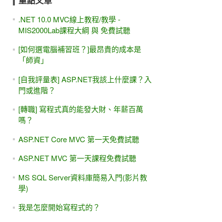
重點文章
.NET 10.0 MVC線上教程/教學 -
MIS2000Lab課程大綱 與 免費試聽
[如何選電腦補習班？]最昂貴的成本是
「師資」
[自我評量表] ASP.NET我該上什麼課？入
門或進階？
[轉職] 寫程式真的能發大財、年薪百萬
嗎？
ASP.NET Core MVC 第一天免費試聽
ASP.NET MVC 第一天課程免費試聽
MS SQL Server資料庫簡易入門(影片教
學)
我是怎麼開始寫程式的？