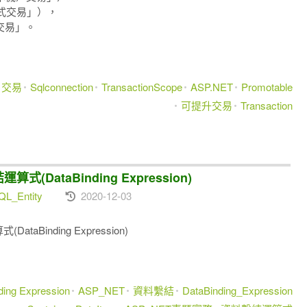
式交易」），
）交易」。
交易
Sqlconnection
TransactionScope
ASP.NET
Promotable
可提升交易
Transaction
運算式(DataBinding Expression)
L_Entity
2020-12-03
DataBinding Expression)
ding Expression
ASP_NET
資料繫結
DataBinding_Expression