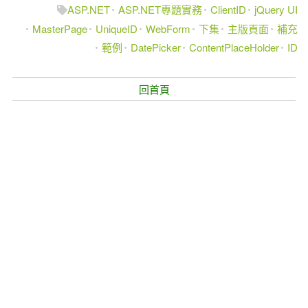
ASP.NET
ASP.NET專題實務
ClientID
jQuery UI
MasterPage
UniqueID
WebForm
下集
主版頁面
補充
範例
DatePicker
ContentPlaceHolder
ID
回首頁