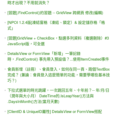
時才出現？不用就消失？
[習題].FindControl()的習題 -- GridView 跨網頁 修改(編輯)
[NPOI 1.2.4版]凍結窗格（凍結、鎖定）& 設定儲存格「格
式」
[習題]GridView + CheckBox，點選多列資料（複選刪除）#3
JavaScript版，可全選
DetailsView or FormView「新增」一筆記錄
時，.FindControl() 事先帶入預設值？...使用ItemCreated事件
會員新增（註冊）、會員登入，如何在同一頁、兩個TextBox
完成？ (兼論：會員登入這麼簡單的功能，需要學哪些基本技
巧？)
下拉式選單的時光跳躍，一次跳回五年、十年前？-- 年/月/日
（潤年與大小月） DateTime的.IsLeapYear()方法與
.DaysInMonth()方法(當月天數)
[ClientID & UniqueID屬性] DetailsView or FormView搭配