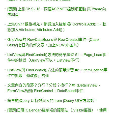
[習題] 上集Ch.9 / 16 --兩個ASP.NET控制項互動 與 iframe內
嵌網頁
上集Ch.11課後補充，動態加入控制項( Controls.Add() )、動
態加入Attributes( Attributes.Add() )
GridView的 RowDataBound與 RowCreated事件--[Case
Study]七日內的新文章，加上NEW(小圖片）
ListView與.FindControl()方法的簡單練習 #1 -- Page_Load事
件中的錯誤（GridView可以，ListView不行）
ListView與.FindControl()方法的簡單練習 #2 -- ItemUpdting事
件中抓取「修改後」的值
文章內容的段落？分行？分段？換行？#1 (DetailsView、
FormView為例) FindControl + DataBound事件
簡單的jQuery UI特效與入門 from jQuery UI官方網站
[習題]日曆(Calendar)控制項的障眼法（.Visible屬性），使用