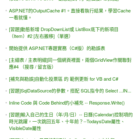
ASP.NET的OutputCache #1。直接看執行結果，學習Cache
一看就懂。
[習題]動態新增 DropDownList或 ListBox底下的新項目
（Item）#2 [左右搬移]（單選）
開始提供 ASP.NET專題實務（C#版）的勘誤表
[主細表 / 主表明細]同一個網頁裡面，兩個GridView作關聯對
應#4 （搜尋 / 留言版）
[補充與勘誤]自動化投票區 的 範例更新 for VB and C#
[習題]SqlDataSource的參數，搭配 SQL指令的 Select ...IN...
Inline Code 與 Code Behind的小補充 -- Response.Write()
[習題]輸入自己的生日（年/月/日）-- 日曆(Calendar)控制項的
時光跳躍，一次跳回五年、十年前？--TodaysDate屬性、
VisibleDate屬性