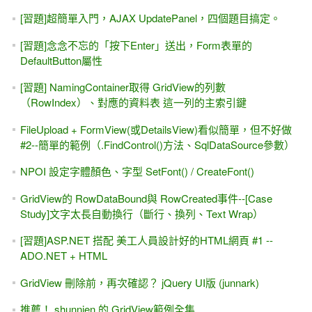
[習題]超簡單入門，AJAX UpdatePanel，四個題目搞定。
[習題]念念不忘的「按下Enter」送出，Form表單的
DefaultButton屬性
[習題] NamingContainer取得 GridView的列數
（RowIndex）、對應的資料表 這一列的主索引鍵
FileUpload + FormView(或DetailsView)看似簡單，但不好做
#2--簡單的範例（.FindControl()方法、SqlDataSource參數）
NPOI 設定字體顏色、字型 SetFont() / CreateFont()
GridView的 RowDataBound與 RowCreated事件--[Case
Study]文字太長自動換行（斷行、換列、Text Wrap）
[習題]ASP.NET 搭配 美工人員設計好的HTML網頁 #1 --
ADO.NET + HTML
GridView 刪除前，再次確認？ jQuery UI版 (junnark)
推薦！ shunnien 的 GridView範例全集