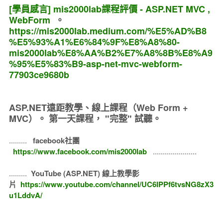
[學員感言] mis2000lab課程評價 - ASP.NET MVC ,
WebForm
。
https://mis2000lab.medium.com/%E5%AD%B8
%E5%93%A1%E6%84%9F%E8%A8%80-
mis2000lab%E8%AA%B2%E7%A8%8B%E8%A9
%95%E5%83%B9-asp-net-mvc-webform-
77903ce9680b
ASP.NET遠距教學、線上課程（Web Form +
MVC）。
第一天課程， "完整" 試聽。
.........
facebook社團
https://www.facebook.com/mis2000lab
......................
.........
YouTube (ASP.NET) 線上教學影
片
https://www.youtube.com/channel/UC6IPPf6tvsNG8zX3
u1LddvA/