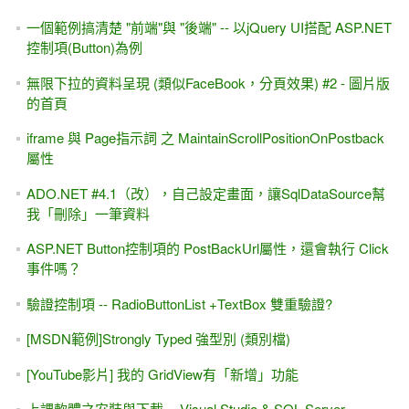
一個範例搞清楚 "前端"與 "後端" -- 以jQuery UI搭配 ASP.NET
控制項(Button)為例
無限下拉的資料呈現 (類似FaceBook，分頁效果) #2 - 圖片版
的首頁
iframe 與 Page指示詞 之 MaintainScrollPositionOnPostback
屬性
ADO.NET #4.1（改），自己設定畫面，讓SqlDataSource幫
我「刪除」一筆資料
ASP.NET Button控制項的 PostBackUrl屬性，還會執行 Click
事件嗎？
驗證控制項 -- RadioButtonList +TextBox 雙重驗證?
[MSDN範例]Strongly Typed 強型別 (類別檔)
[YouTube影片] 我的 GridView有「新增」功能
上課軟體之安裝與下載 -- Visual Studio & SQL Server