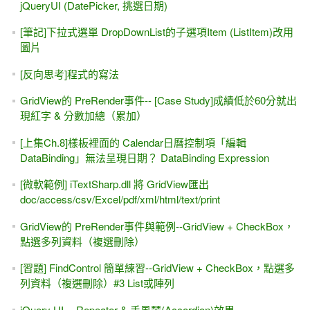
jQueryUI (DatePicker, 挑選日期)
[筆記]下拉式選單 DropDownList的子選項Item (ListItem)改用
圖片
[反向思考]程式的寫法
GridView的 PreRender事件-- [Case Study]成績低於60分就出
現紅字 & 分數加總（累加）
[上集Ch.8]樣板裡面的 Calendar日曆控制項「編輯
DataBinding」無法呈現日期？ DataBinding Expression
[微軟範例] iTextSharp.dll 將 GridView匯出
doc/access/csv/Excel/pdf/xml/html/text/print
GridView的 PreRender事件與範例--GridView + CheckBox，
點選多列資料（複選刪除）
[習題] FindControl 簡單練習--GridView + CheckBox，點選多
列資料（複選刪除）#3 List或陣列
jQuery UI -- Repeater & 手風琴(Accordion)效果