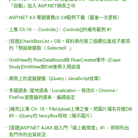
「自動」加入 ASP.NET網頁之中
ASP.NET 4.0 專題實務(I) C#範例下載（最後一次更新）
上集 Ch.10 -- .Controls() / .Controls[]的補充範例 #1
[習題]CheckBoxList + DB。資料表的第三個欄位當成子選項
的「預設被選取（.Selected）」
GridView的 RowDataBound與 RowCreated事件--[Case
Study]GridView按Edit後帶入預設值
網頁上的虛擬鍵盤（jQuery / JavaScript效果）
多國語系 /當地語系 / Localization -- 修改IE / Chrome /
FireFox瀏覽器的語系、編碼設定
[補充]上集 Ch. 18，FileUpload上傳之後，把圖片檔名存進DB
#3 -- jQuery的 fancyBox特效（展示圖片）
[習題]ASP.NET AJAX 超入門「線上戰情室」#1 -- 即時列出
各門市的出貨狀況