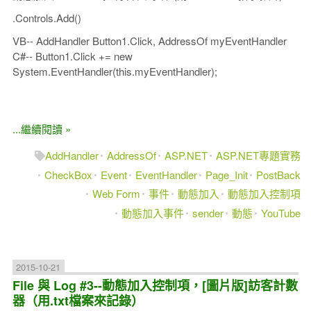
.Controls.Add()
VB-- AddHandler Button1.Click, AddressOf myEventHandler
C#-- Button1.Click += new
System.EventHandler(this.myEventHandler);
...繼續閱讀 »
AddHandler
AddressOf
ASP.NET
ASP.NET專題實務
CheckBox
Event
EventHandler
Page_Init
PostBack
Web Form
事件
動態加入
動態加入控制項
動態加入事件
sender
動態
YouTube
2015-10-21
File 與 Log #3--動態加入控制項，[圖片版]訪客計數
器（用.txt檔案來記錄）