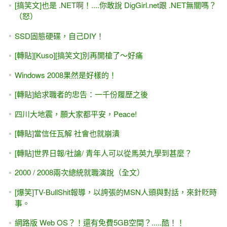
培訓
[AI教你寫程式]透過AI, Copilot能學會ASP.NET MVC嗎？30分
鐘試試看
[轉職,求職]我適合做 程式設計嗎？免費4小時實戰課程 看自
己適不適合? (Web後端)
[ASP.NET Core MVC] 三小時 初學者 快速入門 (也適用 .NET
6.0~8.0~10.0版 + VS2022 / VS2026)
ASP.NET 9.0 WebAPI - 消失的swagger ,改用OpenAPI 與
Scalar ,測試WebAPI的好工具
[ASP.NET MVC + WebAPI] JSON，採用新版System .Text.
Json命名空間
[ASP.NET WebAPI] Minimal API 最小化API - 第一節 (.NET
Core 6.0起 ~ 8.0, 9.0版)
[Java]使用 AI / Copilot 將C#入門範例 轉成Java