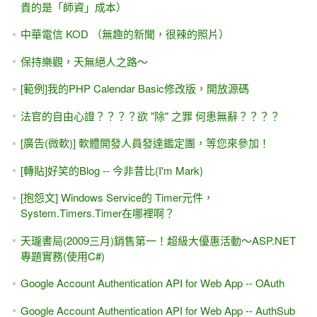
台中科技大學資管系 -- 從SOA到 Web Service / WCF
Service / WebAPI
C# 6.0 字串插值 (String Interpolation) 無法使用？ VS 2015 &
2017 啟用 C# 6 / VB 14
遠距教學 -- 板書？...... 寫字、塗鴉、畫圖，傳統教室的「黑
板」該怎麼取代？
[YouTube影片] 我的 GridView有「新增」功能
[MSDN範例]Strongly Typed 強型別 (類別檔)
[轉貼] 簡單易懂、範例實用的 ASP.NET Web Form教學網站
ASP.NET Button控制項的 PostBackUrl屬性，還會執行 Click
事件嗎？
Xamarin入門的第一個範例
ASP.NET Core & ADO.NET 入門 #2 -- 讀取appsettings.json
設定檔與參數的寫法（SqlCommand）