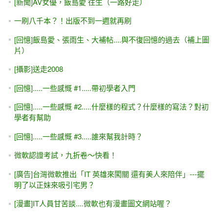
如何用程式設計做到「主動關懷」員工？
無法開啟登入所要求的資料庫 xxx。登入失敗。 使用者
'XXX\yyyy' 的登入失敗
[團購] ASP.NET專題實務 (VS2017) 上下兩集 1220元含郵
天然瓦斯（自來瓦斯）與程式設計
VS 2017上面找不到 .NET 4.7 ?
[線上直播 遠距教學] 9/24週日班, ASP.NET入門實戰 +
ADO.NET進階
6/25（週日）Web 全端工程師 一日體驗營（線上直播教學）
Day 6 - 自己寫程式連結資料庫 & 跨平台(Web + Windows)範
例
Day 5 - SqlDataSource各種變化 與 "半"手工製作