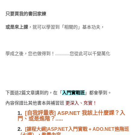
只要買我的書回家練
或是來上課
，就可以學習到「相關的」基本功夫，
學成之後，您也做得到！............您從此可以千變萬化
下面這2篇文章講到的，在「
入門實戰班
」都會學到。
內容保證比其他書本與補習班
更深入、充實！
1.
[自我評量表] ASP.NET 我該上什麼課？入
門、或是進階？.....
2.
[課程大綱]ASP.NET入門實戰 + ADO.NET進階班
（七週），教學內容