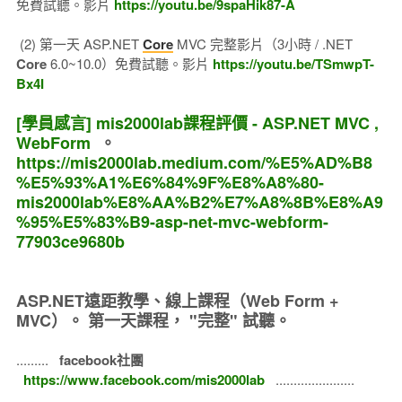
免費試聽。影片
https://youtu.be/9spaHik87-A
(2) 第一天 ASP.NET
Core
MVC 完整影片（3小時 / .NET
Core
6.0~10.0）免費試聽。影片
https://youtu.be/TSmwpT-
Bx4I
[學員感言] mis2000lab課程評價 - ASP.NET MVC ,
WebForm
。
https://mis2000lab.medium.com/%E5%AD%B8
%E5%93%A1%E6%84%9F%E8%A8%80-
mis2000lab%E8%AA%B2%E7%A8%8B%E8%A9
%95%E5%83%B9-asp-net-mvc-webform-
77903ce9680b
ASP.NET遠距教學、線上課程（Web Form +
MVC）。
第一天課程， "完整" 試聽。
.........
facebook社團
https://www.facebook.com/mis2000lab
......................