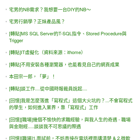
大學新鮮人的先修課 - 電腦採購 + 程式入門
[C# 超入門] .NET 現學現賣 最實用的程式入門教學 / 線上課
程 / 教學視頻
[.NET 8.0] 錯誤與解決
System.Globalization.CultureNotFoundException: 'Only the
invariant culture is supported in globalization-invariant mode.
[ASP.NET MVC]十分鐘瞭解 前端(Front-end), 後端(Back-end)
差異
[ASP.NET] 5分鐘瞭解: 學 "後端"網頁程式能找什麼工作？做
哪些功能？
C#超入門 - 現學現賣，最實用的 C#入門教學
如何部署.NET Core MVC專案到 IIS上面?
[ASP.NET 8.0 MVC] 線上教學 第一天課程 試聽 2.5小時 線上
教程（有背景音樂）