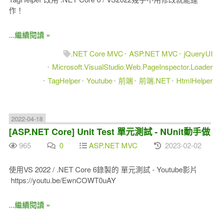
作！
...繼續閱讀 »
.NET Core MVC
ASP.NET MVC
jQueryUI
Microsoft.VisualStudio.Web.PageInspector.Loader
TagHelper
Youtube
前端
前端.NET
HtmlHelper
2022-04-18
[ASP.NET Core] Unit Test 單元測試 - NUnit動手做
965
0
ASP.NET MVC
2023-02-02
使用VS 2022 / .NET Core 6錄製的 單元測試 - Youtube影片
https://youtu.be/EwnCOWT0uAY
...繼續閱讀 »