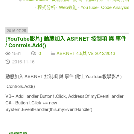
程式分析
Web效能
YouTube
Code Analysis
2016-07-25
[YouTube影片] 動態加入 ASP.NET 控制項 與 事件
/ Controls.Add()
1561
0
ASP.NET 4.5與 VS 2012/2013
2016-11-16
動態加入 ASP.NET 控制項 與 事件 (附上YouTube教學影片)
.Controls.Add()
VB-- AddHandler Button1.Click, AddressOf myEventHandler
C#-- Button1.Click += new
System.EventHandler(this.myEventHandler);
...繼續閱讀 »