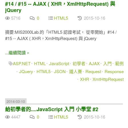
#14 / #15 -- AJAX ( XHR，XmlHttpRequest) 與
jQuery
5716
0
HTML5
2015-10-16
摘要:MIS2000Lab.的「HTML5 認證考試， 從零開始」#14 /
#15 -- AJAX ( XHR，XmlHttpRequest) 與 jQuery
...繼續閱讀 »
ASP.NET
HTML
JavaScript
初學者
AJAX
入門
範例
JQuery
HTML5
JSON
鐵人賽
Request
Response
XHR
XmtHttpRequest
2014-03-10
給初學者的....JavaScript 入門 小學堂 #2
4447
0
HTML5
2015-10-16