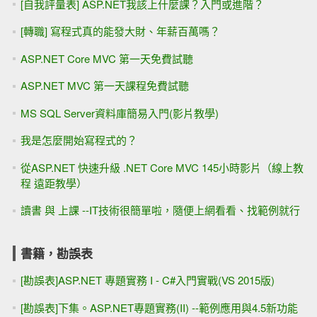
[自我評量表] ASP.NET我該上什麼課？入門或進階？
[轉職] 寫程式真的能發大財、年薪百萬嗎？
ASP.NET Core MVC 第一天免費試聽
ASP.NET MVC 第一天課程免費試聽
MS SQL Server資料庫簡易入門(影片教學)
我是怎麼開始寫程式的？
從ASP.NET 快速升級 .NET Core MVC 145小時影片（線上教
程 遠距教學）
讀書 與 上課 --IT技術很簡單啦，隨便上網看看、找範例就行
書籍，勘誤表
[勘誤表]ASP.NET 專題實務 I - C#入門實戰(VS 2015版)
[勘誤表]下集。ASP.NET專題實務(II) --範例應用與4.5新功能