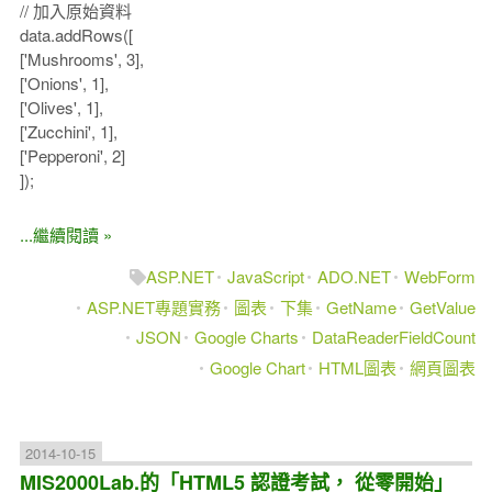
// 加入原始資料
data.addRows([
['Mushrooms', 3],
['Onions', 1],
['Olives', 1],
['Zucchini', 1],
['Pepperoni', 2]
]);
...繼續閱讀 »
ASP.NET
JavaScript
ADO.NET
WebForm
ASP.NET專題實務
圖表
下集
GetName
GetValue
JSON
Google Charts
DataReaderFieldCount
Google Chart
HTML圖表
網頁圖表
2014-10-15
MIS2000Lab.的「HTML5 認證考試， 從零開始」