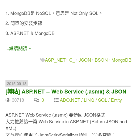
1. MongoDB是 NoSQL，意思是 Not Only SQL。
2. 簡單的安裝步驟
3. ASP.NET & MongoDB
...繼續閱讀 »
ASP_NET
C_
JSON
BSON
MongoDB
2015-09-18
[轉貼] ASP.NET -- Web Service (.asmx) & JSON
30718
0
ADO.NET / LINQ / SQL / Entity
ASP.NET Web Service (.asmx) 要傳回 JSON格式
大力推薦這一篇 Web Service in ASP.NET (Return JSON and
XML)
文章裡面使用了 JavaScriptSerializer類別 （命名空間：