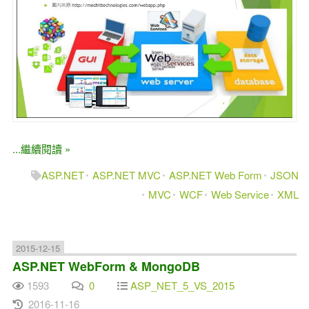
...繼續閱讀 »
ASP.NET
ASP.NET MVC
ASP.NET Web Form
JSON
MVC
WCF
Web Service
XML
2015-12-15
ASP.NET WebForm & MongoDB
1593
0
ASP_NET_5_VS_2015
2016-11-16