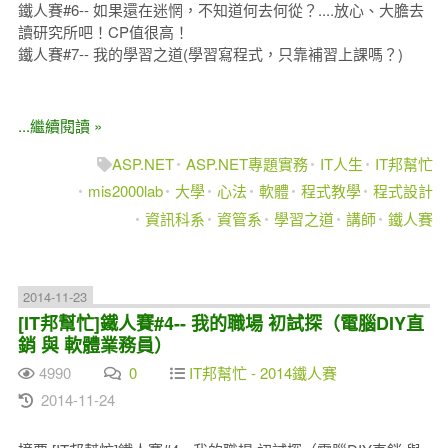
鐵人賽#6-- 如果還在迷惘，不知道何去何從？....放心、大膽去
讀研究所吧！CP值很高！
鐵人賽#7-- 我的學習之道(學習寫程式，只靠補習上課嗎？)
...繼續閱讀 »
ASP.NET
ASP.NET專題實務
IT人生
IT邦幫忙
mis2000lab
大學
心法
軟體
程式教學
程式設計
資訊科系
資管系
學習之道
講師
鐵人賽
2014-11-23
[IT邦幫忙]鐵人賽#4-- 我的職場 初試探（電腦DIY直
銷 與 軟體業務員）
4990
0
IT邦幫忙 - 2014鐵人賽
2014-11-24