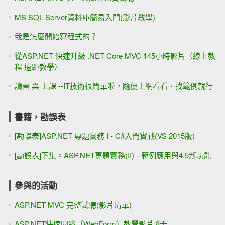
MS SQL Server資料庫簡易入門(影片教學)
我是怎麼開始寫程式的？
從ASP.NET 快速升級 .NET Core MVC 145小時影片（線上教
程 遠距教學）
讀書 與 上課 --IT技術很簡單啦，隨便上網看看、找範例就行
書籍，勘誤表
[勘誤表]ASP.NET 專題實務 I - C#入門實戰(VS 2015版)
[勘誤表]下集。ASP.NET專題實務(II) --範例應用與4.5新功能
參與的活動
ASP.NET MVC 完整試聽(影片清單)
ASP.NET快速開發（WebForm）教學影片 8天