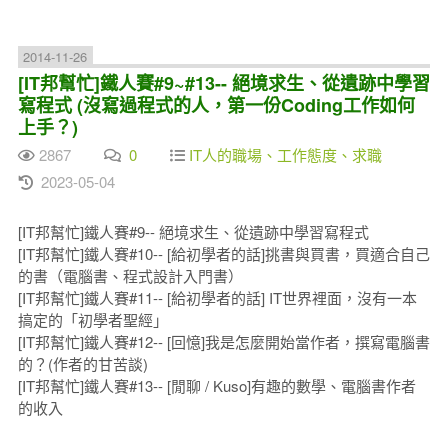
2014-11-26
[IT邦幫忙]鐵人賽#9~#13-- 絕境求生、從遺跡中學習
寫程式 (沒寫過程式的人，第一份Coding工作如何
上手？)
2867
0
IT人的職場、工作態度、求職
2023-05-04
[IT邦幫忙]鐵人賽#9-- 絕境求生、從遺跡中學習寫程式
[IT邦幫忙]鐵人賽#10-- [給初學者的話]挑書與買書，買適合自己
的書（電腦書、程式設計入門書）
[IT邦幫忙]鐵人賽#11-- [給初學者的話] IT世界裡面，沒有一本
搞定的「初學者聖經」
[IT邦幫忙]鐵人賽#12-- [回憶]我是怎麼開始當作者，撰寫電腦書
的？(作者的甘苦談)
[IT邦幫忙]鐵人賽#13-- [閒聊 / Kuso]有趣的數學、電腦書作者
的收入