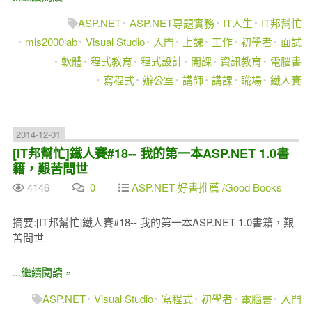
ASP.NET
ASP.NET專題實務
IT人生
IT邦幫忙
mis2000lab
Visual Studio
入門
上課
工作
初學者
面試
軟體
程式教育
程式設計
開課
資訊教育
電腦書
寫程式
辦公室
講師
講課
職場
鐵人賽
2014-12-01
[IT邦幫忙]鐵人賽#18-- 我的第一本ASP.NET 1.0書
籍，艱苦問世
4146
0
ASP.NET 好書推薦 /Good Books
摘要:[IT邦幫忙]鐵人賽#18-- 我的第一本ASP.NET 1.0書籍，艱
苦問世
...繼續閱讀 »
ASP.NET
Visual Studio
寫程式
初學者
電腦書
入門