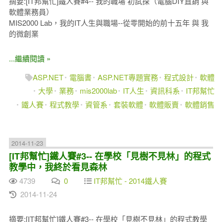
摘要:[IT邦幫忙]鐵人賽#4-- 我的職場 初試探（電腦DIY直銷 與
軟體業務員）
MIS2000 Lab，我的IT人生與職場--從零開始的前十五年 與 我
的微創業
...繼續閱讀 »
ASP.NET
電腦書
ASP.NET專題實務
程式設計
軟體
大學
業務
mis2000lab
IT人生
資訊科系
IT邦幫忙
鐵人賽
程式教學
資管系
套裝軟體
軟體販賣
軟體銷售
2014-11-23
[IT邦幫忙]鐵人賽#3-- 在學校「見樹不見林」的程式
教學中，我終於看見森林
4739
0
IT邦幫忙 - 2014鐵人賽
2014-11-24
摘要:[IT邦幫忙]鐵人賽#3-- 在學校「見樹不見林」的程式教學