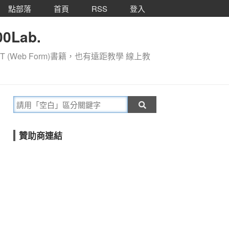
點部落
首頁
RSS
登入
0Lab.
T (Web Form)書籍，也有遠距教學 線上教
贊助商連結