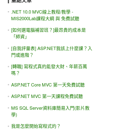
重點文章
.NET 10.0 MVC線上教程/教學 -
MIS2000Lab課程大綱 與 免費試聽
[如何選電腦補習班？]最昂貴的成本是
「師資」
[自我評量表] ASP.NET我該上什麼課？入
門或進階？
[轉職] 寫程式真的能發大財、年薪百萬
嗎？
ASP.NET Core MVC 第一天免費試聽
ASP.NET MVC 第一天課程免費試聽
MS SQL Server資料庫簡易入門(影片教
學)
我是怎麼開始寫程式的？