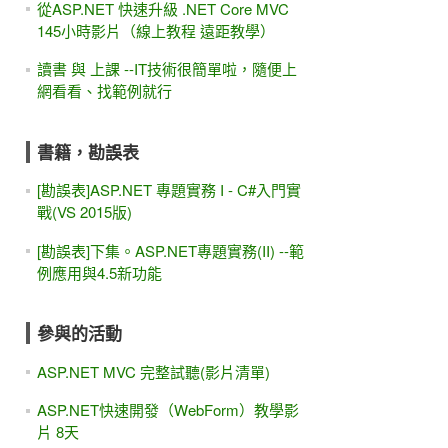
從ASP.NET 快速升級 .NET Core MVC
145小時影片（線上教程 遠距教學）
讀書 與 上課 --IT技術很簡單啦，隨便上
網看看、找範例就行
書籍，勘誤表
[勘誤表]ASP.NET 專題實務 I - C#入門實
戰(VS 2015版)
[勘誤表]下集。ASP.NET專題實務(II) --範
例應用與4.5新功能
參與的活動
ASP.NET MVC 完整試聽(影片清單)
ASP.NET快速開發（WebForm）教學影
片 8天