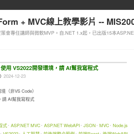
orm + MVC線上教學影片 -- MIS200
資策會專任講師與微軟MVP。自.NET 1.x起，已出版15本ASP.NE
PI] 使用 VS2022開發環境，請 AI幫我寫程式
2024-12-23
環境（非VS Code）
PI。請 AI幫我寫程式
寫程式
ASP.NET MVC
ASP.NET WebAPI
JSON
MVC
Node.js
VS2022
人工智慧
前後端整合範例
前端React
後端WebAPI